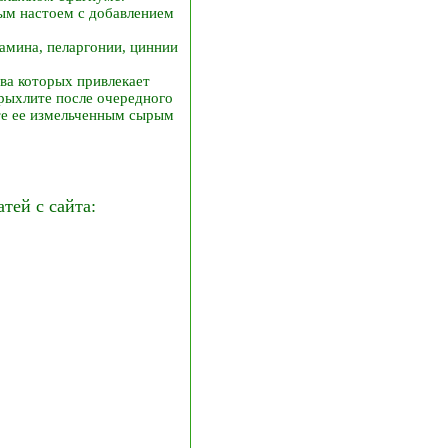
ным настоем с добавлением
замина, пеларгонии, циннии
тва которых привлекает
 рыхлите после очередного
йте ее измельченным сырым
ей с сайта: