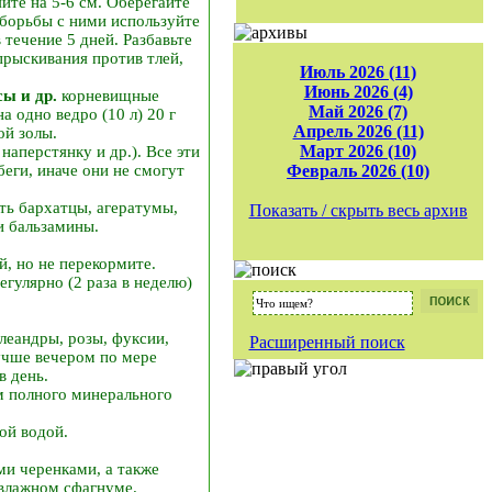
йте на 5-6 см. Оберегайте
 борьбы с ними используйте
 течение 5 дней. Разбавьте
прыскивания против тлей,
Июль 2026 (11)
Июнь 2026 (4)
ы и др.
корневищные
Май 2026 (7)
а одно ведро (10 л) 20 г
Апрель 2026 (11)
ой золы.
Март 2026 (10)
наперстянку и др.). Все эти
беги, иначе они не смогут
Февраль 2026 (10)
ть бархатцы, агератумы,
Показать / скрыть весь архив
и бальзамины.
, но не перекормите.
егулярно (2 раза в неделю)
леандры, розы, фуксии,
Расширенный поиск
лучше вечером по мере
в день.
м полного минерального
ой водой.
и черенками, а также
 влажном сфагнуме.