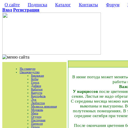
О сайте
Подписка
Каталог
Контакты
Форум
Вход
Регистрация
На главную
Овощеводство
Баклажан
В июне погода может менять
Бобы
работы 
Горох
Дайкон
Важн
Кабачок
У нарциссов
после цветения
Капуста
семян. Листья не надо обреза
Картофель
Лук
С середины месяца можно на
Любисток
выкопаны и высушены. В
Мелисса лимонная
Морковь
полутемных помещениях. В т
Мята
середине октября при темпе
Огурец
Пастернак
Патисон
После окончания цветения 
Перец