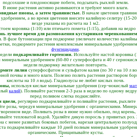
подсохшие и плодоносящие побеги, подсыпать рыхлой земли.
В июне растения активно развиваются и требуют много влаги.
овидные пионы, а затем травянистые.
В начале цветения травяни
добрением, а во время цветения внесите калийную селитру (15-20
везде указаны из расчета на 1 м2.
оем коровяка (1:10) или птичьего помета (1:15), добавив на ведро 
нь лучшее время для размножения кустарников черенкованием
н
. В фазе бутонизации при подкормке увеличьте количество калий
ветки, подкормите растения комплексным минеральным удобрением
фунгицидами
.
недели
подкармливайте гортензии.
Используйте настой коровяка (1
минеральным удобрением (60-80 г суперфосфата и 40 г сернокислог
недели подкормку желательно повторить.
рмите лилии
суперфосфатом и сульфатом калия (по 30 г на 10 л в
нной почвы и много влаги. Полезно полить растения раствором бор
кислоты на 10 л воды). Гладиолусы не любят кислых почв.
роны,
используя кислые минеральные удобрения (сер¬нокислый
маг
слый
калий
). Поливайте растения 2-3 раза в неделю по одному ведру
перед поливом слегка подкисляйте.
и цвели,
регулярно подкармливайте и поливайте растения, рыхлите 
айте розы, чередуя минеральные удобрения с органическими. Мине
створенном виде. Поливать розы в июне нужно обильно, под корень,
ивайте тепловатой водой. Удаляйте дикую поросль у привитых роз. 
она с менее развитых боковых побегов, нарезая центральную полуо
оста подкармливайте каждые 10 дней полным минеральным удобрен
органическим. Прищипывайте кусты.