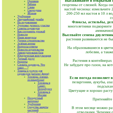
Высаживайте в открытый г
Орешник
Рябина
георгины от слизней. Когда о
Слива
настой чеснока: измельчите 2
Смородина
200-250 мл настоя в 10 л в
Яблоня
Удобрения
с
Ландшафтный дизайн
Флоксы, астильбы, дел
На подоконнике
Здоровье дачного участка
многолетники подкормите н
Советы садоводов
аммиачной 
Как сохранить урожай
Новости
Высевайте семена двулетни
Наши конкурсы
растения развиваются не бы
Дачное строительство
Зелёная аптека
Вопросы-ответы
На образовавшиеся в цвет
Новости издательства
лобелии, а такж
Законодательная база
Юридическая консультация
Дачный досуг
Растения в контейнерах
Рецепты
Не забудьте про газон, на ко
Словарь садовода. Что
такое… ?
Товары и услуги для
садоводов (каталог фирм)
Теплицы, пленки,
Если погода позволяет 
поликарбонат
пеларгонии, аукубы, аза
Теплицы в
Санкт-
подсыхан
Петербурге
Цветущие и хорошо растущ
Теплицы в
Москве
Посадочный
Притеняйте 
материал
Удобрения
Средства защиты
В этом месяце можно ра
растений
отводками. Черенки 