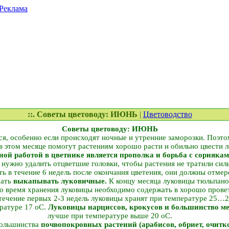
Реклама
::. Советы цветоводу: ИЮНЬ
|
Цветоводство
Советы цветоводу: ИЮНЬ
ся, особенно если происходят ночные и утренние заморозки. Поэт
в этом месяце помогут растениям хорошо расти и обильно цвести л
ой работой в цветнике является прополка и борьба с сорнякам
 нужно удалить отцветшие головки, чтобы растения не тратили си
ть в течение 6 недель после окончания цветения, они должны отме
чать
выкапывать луковичные.
К концу месяца луковицы тюльпано
о время хранения луковицы необходимо содержать в хорошо пров
ечение первых 2-3 недель луковицы хранят при температуре 25…26
ратуре 17 оС.
Луковицы нарциссов, крокусов и большинство 
лучше при температуре выше 20 оС.
большинства
почвопокровных растений (арабисов, обриет, очитко