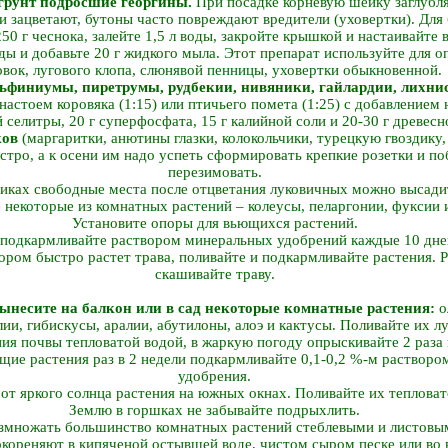
рунт подросшие георгины.
При посадке корневую шейку заглубля
ни зацветают, бутоны часто повреждают вредители (уховертки). Для
50 г чеснока, залейте 1,5 л воды, закройте крышкой и настаивайте в
оды и добавьте 20 г жидкого мыла. Этот препарат используйте для о
овок, лугового клопа, слюнявой пенницы, уховертки обыкновенной.
ьфиниумы, пиретрумы, рудбекии, нивяники, гайлардии, лихнис
астоем коровяка (1:15) или птичьего помета (1:25) с добавлением н
селитры, 20 г суперфосфата, 15 г калийной соли и 20-30 г древесн
ков
(маргаритки, анютины глазки, колокольчики, турецкую гвоздику, 
стро, а к осени им надо успеть сформировать крепкие розетки и по
перезимовать.
никах свободные места после отцветания луковичных можно высади
е некоторые из комнатных растений – колеусы, пеларгонии, фуксии 
Установите опоры для вьющихся растений.
 подкармливайте раствором минеральных удобрений каждые 10 дней
тором быстро растет трава, поливайте и подкармливайте растения. Р
скашивайте траву.
вынесите на балкон или в сад некоторые комнатные растения:
о
лии, гибискусы, аралии, абутилоны, алоэ и кактусы. Поливайте их 
ия почвы тепловатой водой, в жаркую погоду опрыскивайте 2 раза 
ие растения раз в 2 недели подкармливайте 0,1-0,2 %-м растворо
удобрения.
от яркого солнца растения на южных окнах. Поливайте их тепловат
Землю в горшках не забывайте подрыхлить.
змножать большинство комнатных растений стеблевыми и листовым
окореняют в кипяченой остывшей воде, чистом сыром песке или во