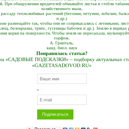
ий. При обнаружении вредителей обмывайте листья и стебли табач
хозяйственного мыла.
 рассаду теплолюбивых растений (бегонии, петунии, лобелии, баль
и др.)
оне размещайте так, чтобы они не соприкасались с летниками, лис
клещ, белокрылка, трипс, гусеницы бабочек и др.). Землю в ящиках
вания корки на поверхности. Чтобы земля не пересыхала, мульчиру
торфом.
А. Гринталь,
канд. биол. наук
Понравилась статья?
на «САДОВЫЕ ПОДСКАЗКИ» – подборку актуальных стат
«GAZETASADOVOD.RU»
*
Подписаться