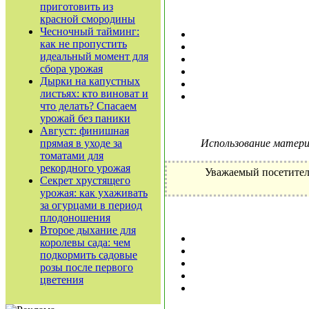
приготовить из
красной смородины
Чесночный тайминг:
как не пропустить
идеальный момент для
сбора урожая
Дырки на капустных
листьях: кто виноват и
что делать? Спасаем
урожай без паники
Август: финишная
прямая в уходе за
Использование материа
томатами для
рекордного урожая
Уважаемый посетител
Секрет хрустящего
урожая: как ухаживать
за огурцами в период
плодоношения
Второе дыхание для
королевы сада: чем
подкормить садовые
розы после первого
цветения