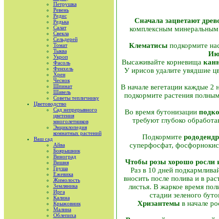
Петрушка
Ревень
Редис
Сначала зацветают древ
Редька
Салат
комплексным минеральным у
Свекла
Сельдерей
Клематисы
подкормите наст
Томат
Тыква
Ию
Укроп
Высаживайте корневища
кан
Фасоль
Фенхель
У ирисов удалите увядшие ц
Хрен
Чеснок
Шпинат
В начале вегетации каждые 2 
Шавель
подкормите растения полным 
Советы тепличнику
Цветоводство
Сад непрерывного
Во время бутонизации
подко
цветения
требуют глубоко обработа
многолетников
Энциклопедия
комнатных растений
Подкормите
рододенд
Ваш сад
суперфосфат, фосфорноки
Айва
Боярышник
Виноград
Чтобы розы хорошо росли 
Вишня
Груша
Раз в 10 дней подкармлив
Ежевика
вносить после полива и в ра
Жимолость
Земляника
листья. В жаркое время пол
Ирга
стадии зеленого бут
Калина
Хризантемы
в начале р
Крыжовник
Малина
Облепиха