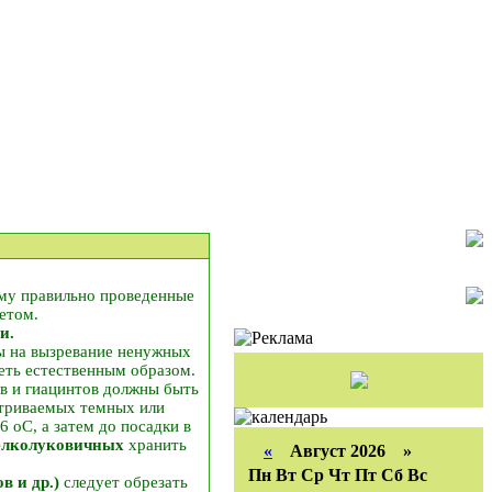
ому правильно проведенные
етом.
и.
лы на вызревание ненужных
реть естественным образом.
в и гиацинтов должны быть
етриваемых темных или
 оС, а затем до посадки в
мелколуковичных
хранить
«
Август 2026 »
Пн
Вт
Ср
Чт
Пт
Сб
Вс
в и др.)
следует обрезать