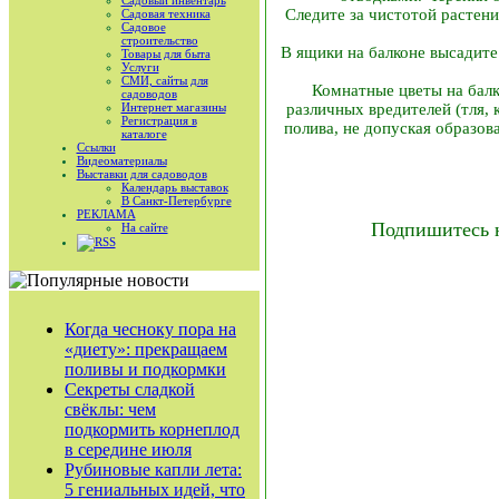
Садовый инвентарь
Следите за чистотой растен
Садовая техника
Садовое
строительство
В ящики на балконе высадите
Товары для быта
Услуги
СМИ, сайты для
Комнатные цветы на балк
садоводов
Интернет магазины
различных вредителей (тля, 
Регистрация в
полива, не допуская образо
каталоге
Ссылки
Видеоматериалы
Выставки для садоводов
Календарь выставок
В Санкт-Петербурге
РЕКЛАМА
Подпишитесь 
На сайте
RSS
Когда чесноку пора на
«диету»: прекращаем
поливы и подкормки
Секреты сладкой
свёклы: чем
подкормить корнеплод
в середине июля
Рубиновые капли лета:
5 гениальных идей, что