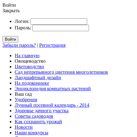
Войти
Закрыть
Логин:
Пароль:
Войти
Забыли пароль?
|
Регистрация
На главную
Овощеводство
Цветоводство
Сад непрерывного цветения многолетников
Ландшафтный дизайн
На подоконнике
Энциклопедия комнатных растений
Ваш сад
Удобрения
Лунный посевной календарь - 2014
Здоровье дачного участка
Советы садоводов
Как сохранить урожай
Новости
Наши конкурсы