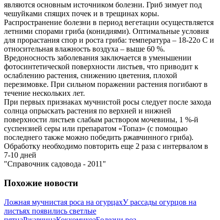
являются основным источником болезни. Гриб зимует под
чешуйками спящих почек и в трещинах коры.
Распространение болезни в период вегетации осуществляется
летними спорами гриба (конидиями). Оптимальные условия
для прорастания спор и роста гриба: температура – 18-22о С и
относительная влажность воздуха – выше 60 %.
Вредоносность заболевания заключается в уменьшении
фотосинтетической поверхности листьев, что приводит к
ослаблению растения, снижению цветения, плохой
перезимовке. При сильном поражении растения погибают в
течение нескольких лет.
При первых признаках мучнистой росы следует после захода
солнца опрыскать растения по верхней и нижней
поверхности листьев слабым раствором мочевины, 1 %-й
суспензией серы или препаратом «Топаз» (с помощью
последнего также можно победить ржавчинного гриба).
Обработку необходимо повторить еще 2 раза с интервалом в
7-10 дней
"Справочник садовода - 2011"
Похожие новости
Ложная мучнистая роса на огурцах
У рассады огурцов на
листьях появились светлые
пятна
Ржавчина
Коккомикоз
Болезни роз