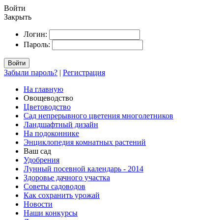
Войти
Закрыть
Логин:
Пароль:
Войти
Забыли пароль?
|
Регистрация
На главную
Овощеводство
Цветоводство
Сад непрерывного цветения многолетников
Ландшафтный дизайн
На подоконнике
Энциклопедия комнатных растений
Ваш сад
Удобрения
Лунный посевной календарь - 2014
Здоровье дачного участка
Советы садоводов
Как сохранить урожай
Новости
Наши конкурсы