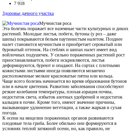
7 918
Здоровье дачного участка
Мучнистая роса
Эта болезнь поражает все наземные части культурных и диких
растений. Молодые листья, побеги, бутоны (у роз – даже
шипы) покрываются белым паутинистым налетом. Позднее
налет становится мучнистым и приобретает сероватый или
буроватый оттенок. На стеблях и шипах налет имеет вид
войлочных подушечек. У сильно пораженных растений рост
приостанавливается, побеги искривляются, листья
деформируются, буреют и опадают. На сортах с плотными
кожистыми листьями иногда появляются мозаично
расположенные мелкие красноватые пятна или кольца.
Чаще всего болезнь начинается во время образования бутонов
или в начале цветения. Развитию заболевания способствуют
резкие колебания температуры, плохая аэрация почвы,
недостаток света, избыток азотных удобрений и недостаток
кальция в почве. Кроме того, имеют значение причины,
вызывающие удлинение вегетации, а также жаркая и сухая
погода.
К осени на мицелии пораженных органов развиваются
плодовые тела гриба. Более обильно они формируются в
условиях теплой затяжной осени, но, как правило, не