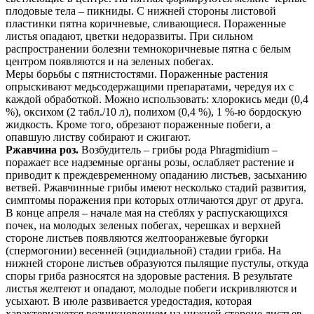
плодовые тела – пикниды. С нижней стороны листовой
пластинки пятна коричневые, сливающиеся. Пораженные
листья опадают, цветки недоразвиты. При сильном
распространении болезни темно­коричневые пятна с белым
центром появляются и на зеленых побегах.
Меры борьбы с пятнистостями. Пораженные растения
опрыскивают медьсодержащими препаратами, чередуя их с
каждой обработкой. Можно использовать: хлорокись меди (0,4
%), оксихом (2 табл./10 л), полихом (0,4 %), 1 %-ю бордоскую
жидкость. Кроме того, обрезают пораженные побеги, а
опавшую листву собирают и сжигают.
Ржавчина роз.
Возбудитель – грибы рода Phragmidium –
поражает все надземные органы розы, ослабляет растение и
приводит к преждевременному опаданию листьев, засыханию
ветвей. Ржавчинные грибы имеют несколько стадий развития,
симптомы поражения при которых отличаются друг от друга.
В конце апреля – начале мая на стеблях у распускающихся
почек, на молодых зеленых побегах, черешках и верхней
стороне листьев появляются желто­оранжевые бугорки
(спермогонии) весенней (эцидиальной) стадии гриба. На
нижней стороне листьев образуются пылящие пустулы, откуда
споры гриба разносятся на здоровые растения. В результате
листья желтеют и опадают, молодые побеги искривляются и
усыхают. В июле развивается уредостадия, которая
характеризуется возникновением на нижней стороне листьев