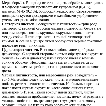
Меры борьбы. В период вегетации розы обрабатывают цинк¬
и медьсодержащими препаратами: купрозаном (0,4 %),
дитаном М-45 (0,2 %), бордоской жидкостью. Своевременная
подкормка кустов фосфорными и калийными удобрениями
уменьшает риск заболевания.
Септориоз листьев.
Возбудитель пятнистости – гриб рода
септория. С верхней стороны листьев появляются беловатые
или темно­серые пятна, крупные, округлые, сливающиеся
между собой. Пятна ограничены тонкой темно­красной
каймой. К осени в центре пятен образуются черные точечные
плодовые тела – пикниды.
Церкоспороз листьев.
Вызывает заболевание гриб рода
церкоспора. С верхней стороны листьев образуются округлые,
мелкие (1-5 мм в диаметре) пятна бурого цвета с темным
тонким ободком. Некрозная ткань пятен покрывается со
временем налетом грибницы со спороношением оливкового
цвета.
Черная пятнистость, или марссонина роз
(возбудитель –
гриб Marssonina rosae) поражает листья и неодревесневшие
побеги, реже чашелистики и лепестки. На больных органах
появляются черные округлые, часто сливающиеся пятна,
диаметром 5-15 мм. Ткани вокруг пятен желтеют, листья
опадают, вызывая пробуждение пазушных почек. В результате
молодые побеги не вызревают, розы «уходят» на зимовку
ослабленными. На пятнах гриб образует конидиальное