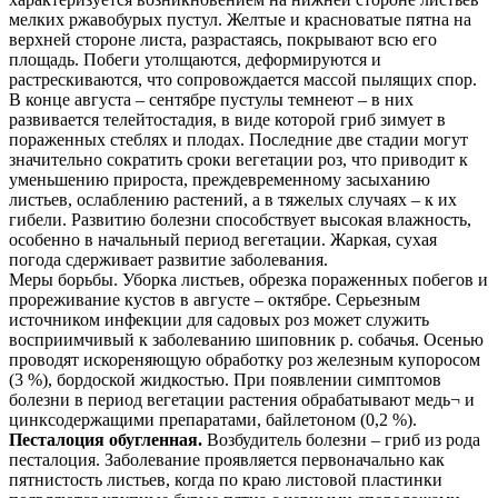
мелких ржаво­бурых пустул. Желтые и красноватые пятна на
верхней стороне листа, разрастаясь, покрывают всю его
площадь. Побеги утолщаются, деформируются и
растрескиваются, что сопровождается массой пылящих спор.
В конце августа – сентябре пустулы темнеют – в них
развивается телейтостадия, в виде которой гриб зимует в
пораженных стеблях и плодах. Последние две стадии могут
значительно сократить сроки вегетации роз, что приводит к
уменьшению прироста, преждевременному засыханию
листьев, ослаблению растений, а в тяжелых случаях – к их
гибели. Развитию болезни способствует высокая влажность,
особенно в начальный период вегетации. Жаркая, сухая
погода сдерживает развитие заболевания.
Меры борьбы. Уборка листьев, обрезка пораженных побегов и
прореживание кустов в августе – октябре. Серьезным
источником инфекции для садовых роз может служить
восприимчивый к заболеванию шиповник р. собачья. Осенью
проводят искореняющую обработку роз железным купоросом
(3 %), бордоской жидкостью. При появлении симптомов
болезни в период вегетации растения обрабатывают медь¬ и
цинксодержащими препаратами, байлетоном (0,2 %).
Песталоция обугленная.
Возбудитель болезни – гриб из рода
песталоция. Заболевание проявляется первоначально как
пятнистость листьев, когда по краю листовой пластинки