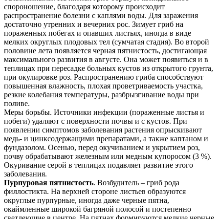
спороношение, благодаря которому происходит
распространение болезни с каплями воды. Для заражения
достаточно утренних и вечерних рос. Зимует гриб на
пораженных побегах и опавших листьях, иногда в виде
мелких округлых плодовых тел (сумчатая стадия). Во второй
половине лета появляется черная пятнистость, достигающая
максимального развития в августе. Она может появиться и в
теплицах при пересадке больных кустов из открытого грунта,
при окулировке роз. Распространению гриба способствуют
повышенная влажность, плохая проветриваемость участка,
резкие колебания температуры, разбрызгивание воды при
поливе.
Меры борьбы. Источники инфекции (пораженные листья и
побеги) удаляют с поверхности почвы и с кустов. При
появлении симптомов заболевания растения опрыскивают
медь- и цинксодержащими препаратами, а также каптаном и
фундазолом. Осенью, перед окучиванием и укрытием роз,
почву обрабатывают железным или медным купоросом (3 %).
Окуривание серой в теплицах подавляет развитие этого
заболевания.
Пурпуровая пятнистость
. Возбудитель – гриб рода
филлостикта. На верхней стороне листьев образуются
округлые пурпурные, иногда даже черные пятна,
окаймленные широкой багряной полосой и постепенно
светлеющие в центре. На пятнах формируются мелкие черные