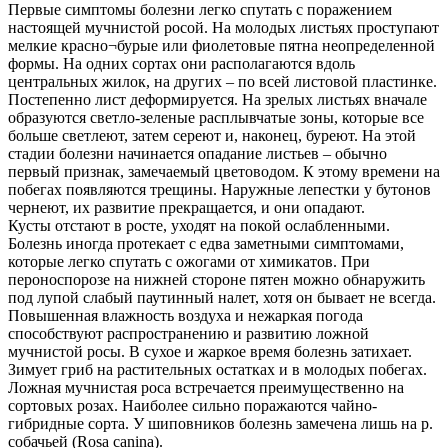
Первые симптомы болезни легко спутать с поражением
настоящей мучнистой росой. На молодых листьях проступают
мелкие красно¬бурые или фиолетовые пятна неопределенной
формы. На одних сортах они располагаются вдоль
центральных жилок, на других – по всей листовой пластинке.
Постепенно лист деформируется. На зрелых листьях вначале
образуются светло-зеленые расплывчатые зоны, которые все
больше светлеют, затем сереют и, наконец, буреют. На этой
стадии болезни начинается опадание листьев – обычно
первый признак, замечаемый цветоводом. К этому времени на
побегах появляются трещины. Наружные лепестки у бутонов
чернеют, их развитие прекращается, и они опадают.
Кусты отстают в росте, уходят на покой ослабленными.
Болезнь иногда протекает с едва заметными симптомами,
которые легко спутать с ожогами от химикатов. При
пероноспорозе на нижней стороне пятен можно обнаружить
под лупой слабый паутинный налет, хотя он бывает не всегда.
Повышенная влажность воздуха и нежаркая погода
способствуют распространению и развитию ложной
мучнистой росы. В сухое и жаркое время болезнь затихает.
Зимует гриб на растительных остатках и в молодых побегах.
Ложная мучнистая роса встречается преимущественно на
сортовых розах. Наиболее сильно поражаются чайно­
гибридные сорта. У шиповников болезнь замечена лишь на р.
собачьей (Rosa canina).