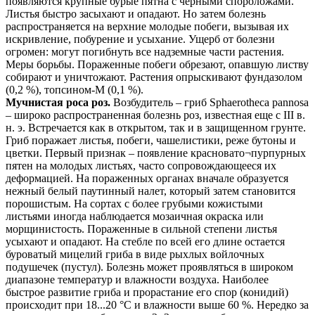
появляются крупные бурые пятна с черными спороложами.
Листья быстро засыхают и опадают. Но затем болезнь
распространяется на верхние молодые побеги, вызывая их
искривление, побурение и усыхание. Ущерб от болезни
огромен: могут погибнуть все надземные части растения.
Меры борьбы. Пораженные побеги обрезают, опавшую листву
собирают и уничтожают. Растения опрыскивают фундазолом
(0,2 %), топсином-М (0,1 %).
Мучнистая роса роз.
Возбудитель – гриб Sphaerotheca pannosa
– широко распространенная болезнь роз, известная еще с III в.
н. э. Встречается как в открытом, так и в защищенном грунте.
Гриб поражает листья, побеги, чашелистики, реже бутоны и
цветки. Первый признак – появление красновато¬пурпурных
пятен на молодых листьях, часто сопровождающееся их
деформацией. На пораженных органах вначале образуется
нежный белый паутинный налет, который затем становится
порошистым. На сортах с более грубыми кожистыми
листьями иногда наблюдается мозаичная окраска или
морщинистость. Пораженные в сильной степени листья
усыхают и опадают. На стебле по всей его длине остается
буроватый мицелий гриба в виде рыхлых войлочных
подушечек (пустул). Болезнь может проявляться в широком
диапазоне температур и влажности воздуха. Наиболее
быстрое развитие гриба и прорастание его спор (конидий)
происходит при 18...20 °C и влажности выше 60 %. Нередко за