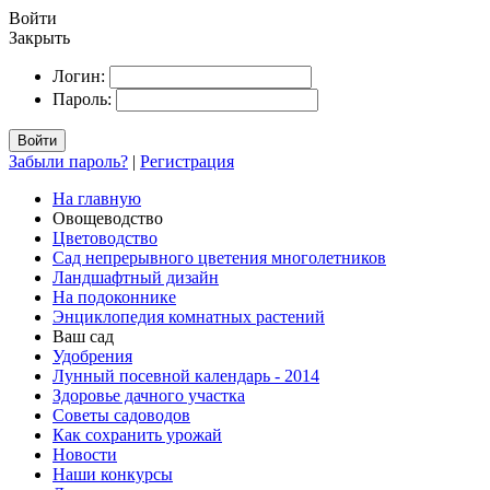
Войти
Закрыть
Логин:
Пароль:
Войти
Забыли пароль?
|
Регистрация
На главную
Овощеводство
Цветоводство
Сад непрерывного цветения многолетников
Ландшафтный дизайн
На подоконнике
Энциклопедия комнатных растений
Ваш сад
Удобрения
Лунный посевной календарь - 2014
Здоровье дачного участка
Советы садоводов
Как сохранить урожай
Новости
Наши конкурсы