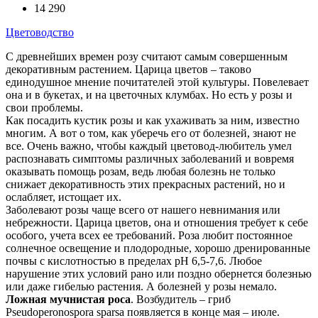
14 290
Цветоводство
С древнейших времен розу считают самым совершенным
декоративным растением. Царица цветов – таково
единодушное мнение почитателей этой культуры. Повелевает
она и в букетах, и на цветочных клумбах. Но есть у розы и
свои проблемы.
Как посадить кустик розы и как ухаживать за ним, известно
многим. А вот о том, как уберечь его от болезней, знают не
все. Очень важно, чтобы каждый цветовод-любитель умел
распознавать симптомы различных заболеваний и вовремя
оказывать помощь розам, ведь любая болезнь не только
снижает декоративность этих прекрасных растений, но и
ослабляет, истощает их.
Заболевают розы чаще всего от нашего невнимания или
небрежности. Царица цветов, она и отношения требует к себе
особого, учета всех ее требований. Роза любит постоянное
солнечное освещение и плодородные, хорошо дренированные
почвы с кислотностью в пределах pH 6,5-7,6. Любое
нарушение этих условий рано или поздно обернется болезнью
или даже гибелью растения. А болезней у розы немало.
Ложная мучнистая роса
. Возбудитель – гриб
Pseudoperonospora sparsa появляется в конце мая – июле.