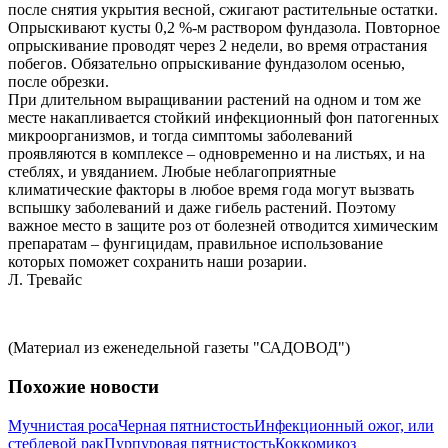
после снятия укрытия весной, сжигают растительные остатки.
Опрыскивают кусты 0,2 %-м раствором фундазола. Повторное
опрыскивание проводят через 2 недели, во время отрастания
побегов. Обязательно опрыскивание фундазолом осенью,
после обрезки.
При длительном выращивании растений на одном и том же
месте накапливается стойкий инфекционный фон патогенных
микроорганизмов, и тогда симптомы заболеваний
проявляются в комплексе – одновременно и на листьях, и на
стеблях, и увяданием. Любые неблагоприятные
климатические факторы в любое время года могут вызвать
вспышку заболеваний и даже гибель растений. Поэтому
важное место в защите роз от болезней отводится химическим
препаратам – фунгицидам, правильное использование
которых поможет сохранить наши розарии.
Л. Тревайс
(Материал из еженедельной газеты "САДОВОД")
Похожие новости
Мучнистая роса
Черная пятнистость
Инфекционный ожог, или
стеблевой рак
Пурпуровая пятнистость
Коккомикоз