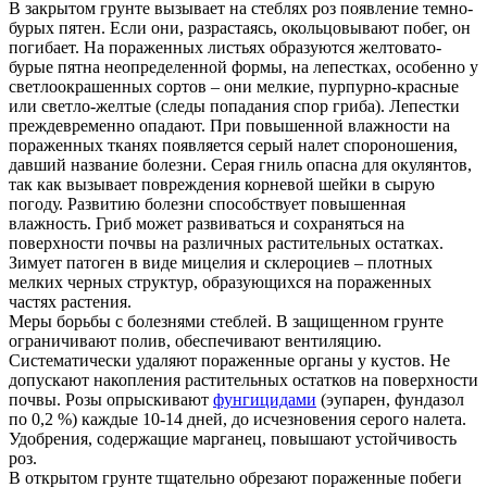
В закрытом грунте вызывает на стеблях роз появление темно­
бурых пятен. Если они, разрастаясь, окольцовывают побег, он
погибает. На пораженных листьях образуются желтовато­
бурые пятна неопределенной формы, на лепестках, особенно у
светлоокрашенных сортов – они мелкие, пурпурно-красные
или светло-желтые (следы попадания спор гриба). Лепестки
преждевременно опадают. При повышенной влажности на
пораженных тканях появляется серый налет спороношения,
давший название болезни. Серая гниль опасна для окулянтов,
так как вызывает повреждения корневой шейки в сырую
погоду. Развитию болезни способствует повышенная
влажность. Гриб может развиваться и сохраняться на
поверхности почвы на различных растительных остатках.
Зимует патоген в виде мицелия и склероциев – плотных
мелких черных структур, образующихся на пораженных
частях растения.
Меры борьбы с болезнями стеблей. В защищенном грунте
ограничивают полив, обеспечивают вентиляцию.
Систематически удаляют пораженные органы у кустов. Не
допускают накопления растительных остатков на поверхности
почвы. Розы опрыскивают
фунгицидами
(эупарен, фундазол
по 0,2 %) каждые 10-14 дней, до исчезновения серого налета.
Удобрения, содержащие марганец, повышают устойчивость
роз.
В открытом грунте тщательно обрезают пораженные побеги