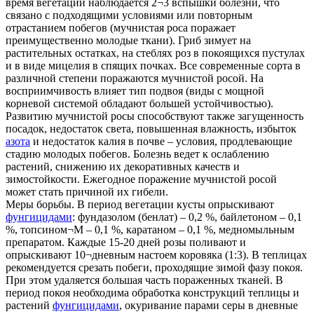
время вегетации наблюдается 2¬3 вспышки болезни, что
связано с подходящими условиями или повторным
отрастанием побегов (мучнистая роса поражает
преимущественно молодые ткани). Гриб зимует на
растительных остатках, на стеблях роз в покоящихся пустулах
и в виде мицелия в спящих почках. Все современные сорта в
различной степени поражаются мучнистой росой. На
восприимчивость влияет тип подвоя (виды с мощной
корневой системой обладают большей устойчивостью).
Развитию мучнистой росы способствуют также загущенность
посадок, недостаток света, повышенная влажность, избыток
азота
и недостаток калия в почве – условия, продлевающие
стадию молодых побегов. Болезнь ведет к ослаблению
растений, снижению их декоративных качеств и
зимостойкости. Ежегодное поражение мучнистой росой
может стать причиной их гибели.
Меры борьбы. В период вегетации кусты опрыскивают
фунгицидами
: фундазолом (бенлат) – 0,2 %, байлетоном – 0,1
%, топсином¬М – 0,1 %, каратаном – 0,1 %, медно­мыльным
препаратом. Каждые 15-20 дней розы поливают и
опрыскивают 10¬дневным настоем коровяка (1:3). В теплицах
рекомендуется срезать побеги, проходящие зимой фазу покоя.
При этом удаляется большая часть пораженных тканей. В
период покоя необходима обработка конструкций теплицы и
растений
фунгицидами
, окуривание парами серы в дневные