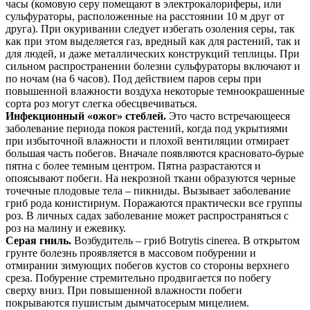
часы (комовую серу помещают в электрокалориферы, или
сульфураторы, расположенные на расстоянии 10 м друг от
друга). При окуривании следует избегать озоления серы, так
как при этом выделяется газ, вредный как для растений, так и
для людей, и даже металлических конструкций теплицы. При
сильном распространении болезни сульфураторы включают и
по ночам (на 6 часов). Под действием паров серы при
повышенной влажности воздуха некоторые темноокрашенные
сорта роз могут слегка обесцвечиваться.
Инфекционный «ожог» стеблей.
Это часто встречающееся
заболевание периода покоя растений, когда под укрытиями
при избыточной влажности и плохой вентиляции отмирает
большая часть побегов. Вначале появляются красновато-бурые
пятна с более темным центром. Пятна разрастаются и
опоясывают побеги. На некрозной ткани образуются черные
точечные плодовые тела – пикниды. Вызывает заболевание
гриб рода конистириум. Поражаются практически все группы
роз. В личных садах заболевание может распространяться с
роз на малину и ежевику.
Серая гниль.
Возбудитель – гриб Botrytis cinerea. В открытом
грунте болезнь проявляется в массовом побурении и
отмирании зимующих побегов кустов со стороны верхнего
среза. Побурение стремительно продвигается по побегу
сверху вниз. При повышенной влажности побеги
покрываются пушистым дымчато­серым мицелием.