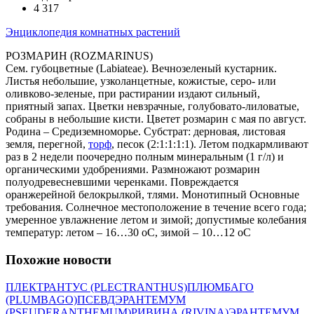
4 317
Энциклопедия комнатных растений
РОЗМАРИН (ROZMARINUS)
Сем. губоцветные (Labiateae). Вечнозеленый кустарник.
Листья небольшие, узколанцетные, кожистые, серо- или
оливково-зеленые, при растирании издают сильный,
приятный запах. Цветки невзрачные, голубовато-лиловатые,
собраны в небольшие кисти. Цветет розмарин с мая по август.
Родина – Средиземноморье. Субстрат: дерновая, листовая
земля, перегной,
торф
, песок (2:1:1:1:1). Летом подкармливают
раз в 2 недели поочередно полным минеральным (1 г/л) и
органическими удобрениями. Размножают розмарин
полуодревесневшими черенками. Повреждается
оранжерейной белокрылкой, тлями. Монотипный Основные
требования. Солнечное местоположение в течение всего года;
умеренное увлажнение летом и зимой; допустимые колебания
температур: летом – 16…30 оС, зимой – 10…12 оС
Похожие новости
ПЛЕКТРАНТУС (PLECTRANTHUS)
ПЛЮМБАГО
(PLUMBAGO)
ПСЕВДЭРАНТЕМУМ
(PSEUDERANTHEMUM)
РИВИНА (RIVINA)
ЭРАНТЕМУМ