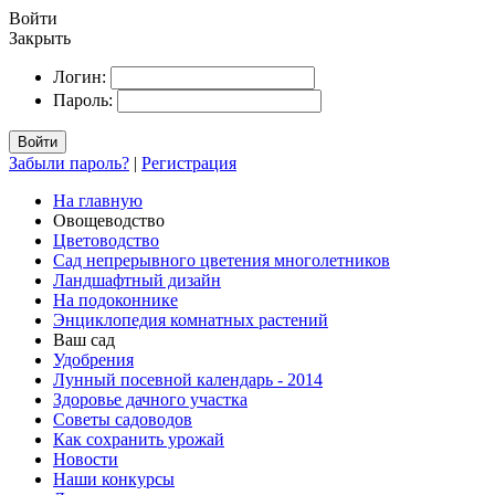
Войти
Закрыть
Логин:
Пароль:
Войти
Забыли пароль?
|
Регистрация
На главную
Овощеводство
Цветоводство
Сад непрерывного цветения многолетников
Ландшафтный дизайн
На подоконнике
Энциклопедия комнатных растений
Ваш сад
Удобрения
Лунный посевной календарь - 2014
Здоровье дачного участка
Советы садоводов
Как сохранить урожай
Новости
Наши конкурсы