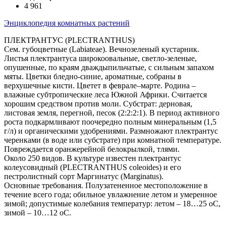
4 961
Энциклопедия комнатных растений
ПЛЕКТРАНТУС (PLECTRANTHUS)
Сем. губоцветные (Labiateae). Вечнозеленый кустарник.
Листья плектрантуса широкоовальные, светло-зеленые,
опушенные, по краям дваждыпильчатые, с сильным запахом
мяты. Цветки бледно-синие, ароматные, собраны в
верхушечные кисти. Цветет в феврале–марте. Родина –
влажные субтропические леса Южной Африки. Считается
хорошим средством против моли. Субстрат: дерновая,
листовая земля, перегной, песок (2:2:2:1). В период активного
роста подкармливают поочередно полным минеральным (1,5
г/л) и органическими удобрениями. Размножают плектрантус
черенками (в воде или субстрате) при комнатной температуре.
Повреждается оранжерейной белокрылкой, тлями.
Около 250 видов. В культуре известен плектрантус
колеусовидный (PLECTRANTHUS coleoides) и его
пестролистный сорт Маргинатус (Marginatus).
Основные требования. Полузатененное местоположение в
течение всего года; обильное увлажнение летом и умеренное
зимой; допустимые колебания температур: летом – 18…25 оС,
зимой – 10…12 оС.