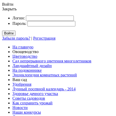
Войти
Закрыть
Логин:
Пароль:
Войти
Забыли пароль?
|
Регистрация
На главную
Овощеводство
Цветоводство
Сад непрерывного цветения многолетников
Ландшафтный дизайн
На подоконнике
Энциклопедия комнатных растений
Ваш сад
Удобрения
Лунный посевной календарь - 2014
Здоровье дачного участка
Советы садоводов
Как сохранить урожай
Новости
Наши конкурсы