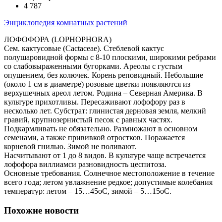
4 787
Энциклопедия комнатных растений
ЛОФОФОРА (LOPHOPHORA)
Сем. кактусовые (Cactaceae). Стеблевой кактус
полушаровидной формы с 8-10 плоскими, широкими ребрами
со слабовыраженными бугорками. Ареолы с густым
опушением, без колючек. Корень реповидный. Небольшие
(около 1 см в диаметре) розовые цветки появляются из
верхушечных ареол летом. Родина – Северная Америка. В
культуре прихотливы. Пересаживают лофофору раз в
несколько лет. Субстрат: глинистая дерновая земля, мелкий
гравий, крупнозернистый песок с равных частях.
Подкармливать не обязательно. Размножают в основном
семенами, а также прививкой отростков. Поражается
корневой гнилью. Зимой не поливают.
Насчитывают от 1 до 8 видов. В культуре чаще встречается
лофофора виллиамси разновидность цеспитоза.
Основные требования. Солнечное местоположение в течение
всего года; летом увлажнение редкое; допустимые колебания
температур: летом – 15…45оС, зимой – 5…15оС.
Похожие новости