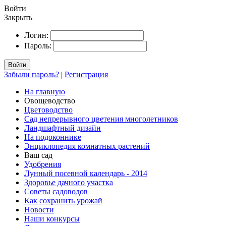
Войти
Закрыть
Логин:
Пароль:
Войти
Забыли пароль?
|
Регистрация
На главную
Овощеводство
Цветоводство
Сад непрерывного цветения многолетников
Ландшафтный дизайн
На подоконнике
Энциклопедия комнатных растений
Ваш сад
Удобрения
Лунный посевной календарь - 2014
Здоровье дачного участка
Советы садоводов
Как сохранить урожай
Новости
Наши конкурсы