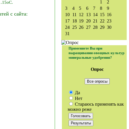
1
2
0…15оС.
3
4
5
6
7
8
9
ей с сайта:
10
11
12
13
14
15
16
17
18
19
20
21
22
23
24
25
26
27
28
29
30
31
Применяете Вы при
выращивании овощных культур
минеральные удобрения?
Опрос
Все опросы
Да
Нет
Стараюсь применять как
можно реже