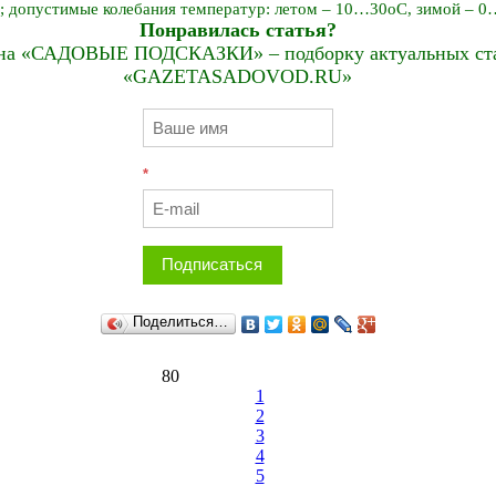
; допустимые колебания температур: летом – 10…30оС, зимой – 
Понравилась статья?
на «САДОВЫЕ ПОДСКАЗКИ» – подборку актуальных стат
«GAZETASADOVOD.RU»
*
Подписаться
Поделиться…
80
1
2
3
4
5