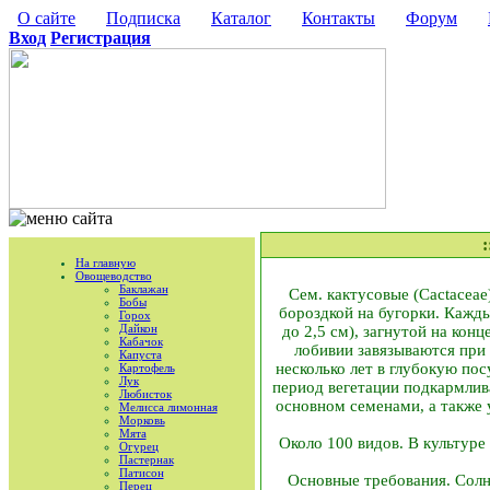
О сайте
Подписка
Каталог
Контакты
Форум
Вход
Регистрация
На главную
Овощеводство
Баклажан
Сем. кактусовые (Cactacea
Бобы
бороздкой на бугорки. Кажд
Горох
Дайкон
до 2,5 см), загнутой на кон
Кабачок
лобивии завязываются при
Капуста
несколько лет в глубокую пос
Картофель
Лук
период вегетации подкармли
Любисток
основном семенами, а также
Мелисса лимонная
Морковь
Мята
Около 100 видов. В культур
Огурец
Пастернак
Патисон
Основные требования. Солн
Перец