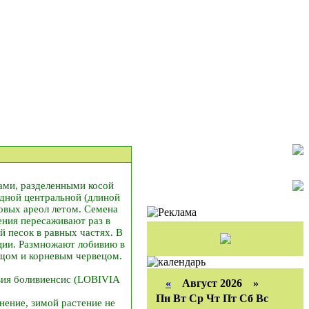
ами, разделенными косой
одной центральной (длиной
ковых ареол летом. Семена
ния пересаживают раз в
й песок в равных частях. В
ции. Размножают лобивию в
ещом и корневым червецом.
ивия боливиенсис (LOBIVIA
«
Август 2026 »
Пн
Вт
Ср
Чт
Пт
Сб
Вс
нение, зимой растение не