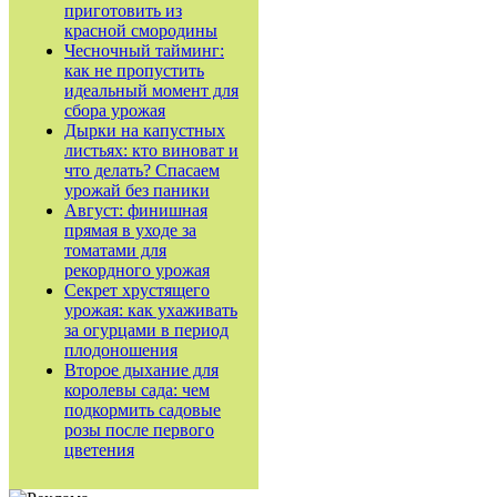
приготовить из
красной смородины
Чесночный тайминг:
как не пропустить
идеальный момент для
сбора урожая
Дырки на капустных
листьях: кто виноват и
что делать? Спасаем
урожай без паники
Август: финишная
прямая в уходе за
томатами для
рекордного урожая
Секрет хрустящего
урожая: как ухаживать
за огурцами в период
плодоношения
Второе дыхание для
королевы сада: чем
подкормить садовые
розы после первого
цветения