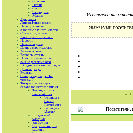
Орешник
Рябина
Слива
Смородина
Использование материа
Яблоня
Удобрения
Ландшафтный дизайн
На подоконнике
Уважаемый посетител
Здоровье дачного участка
Советы садоводов
Как сохранить урожай
Новости
Наши конкурсы
Дачное строительство
Зелёная аптека
Вопросы-ответы
Новости издательства
Законодательная база
Юридическая консультация
Дачный досуг
Рецепты
Словарь садовода. Что
такое… ?
Товары и услуги для
садоводов (каталог фирм)
Теплицы, пленки,
::. 
поликарбонат
Теплицы в
Санкт-
Петербурге
Теплицы в
Посетители, 
Москве
Посадочный
материал
Удобрения
Средства защиты
растений