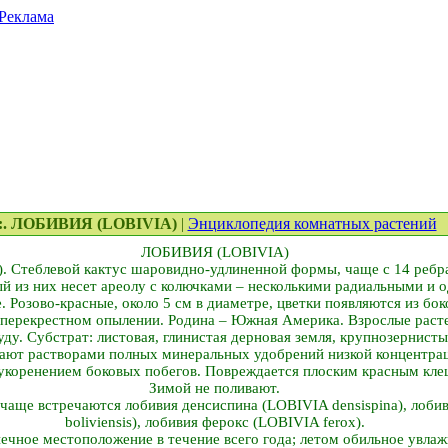
Реклама
::. ЛОБИВИЯ (LOBIVIA)
|
Энциклопедия комнатных растений
ЛОБИВИЯ (LOBIVIA)
e). Стеблевой кактус шаровидно-удлиненной формы, чаще с 14 ребр
ый из них несет ареолу с колючками – несколькими радиальными и 
це. Розово-красные, около 5 см в диаметре, цветки появляются из бо
 перекрестном опылении. Родина – Южная Америка. Взрослые расте
уду. Субстрат: листовая, глинистая дерновая земля, крупнозернисты
вают растворами полных минеральных удобрений низкой концентра
 укоренением боковых побегов. Повреждается плоским красным кл
Зимой не поливают.
е чаще встречаются лобивия денсиспина (LOBIVIA densispina), лоб
boliviensis), лобивия ферокс (LOBIVIA ferox).
ечное местоположение в течение всего года; летом обильное увлаж