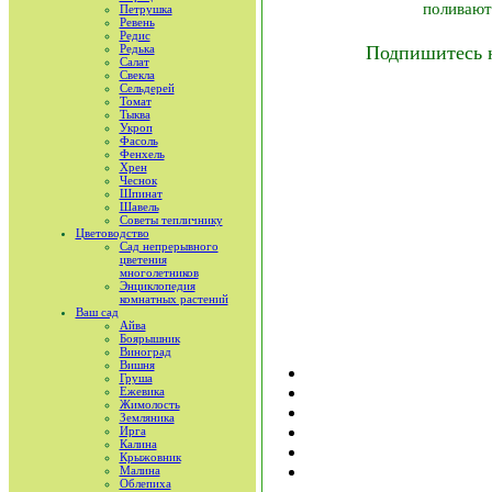
поливают
Петрушка
Ревень
Редис
Редька
Подпишитесь 
Салат
Свекла
Сельдерей
Томат
Тыква
Укроп
Фасоль
Фенхель
Хрен
Чеснок
Шпинат
Шавель
Советы тепличнику
Цветоводство
Сад непрерывного
цветения
многолетников
Энциклопедия
комнатных растений
Ваш сад
Айва
Боярышник
Виноград
Вишня
Груша
Ежевика
Жимолость
Земляника
Ирга
Калина
Крыжовник
Малина
Облепиха