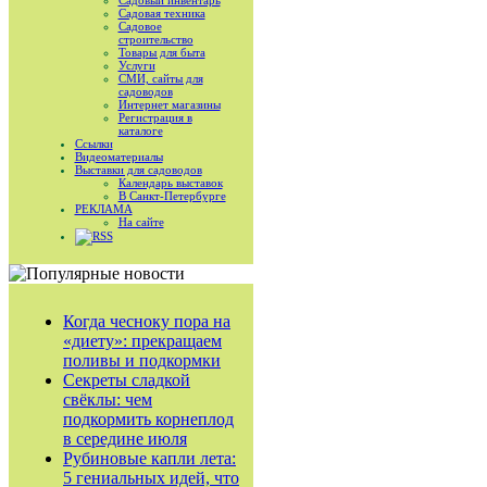
Садовый инвентарь
Садовая техника
Садовое
строительство
Товары для быта
Услуги
СМИ, сайты для
садоводов
Интернет магазины
Регистрация в
каталоге
Ссылки
Видеоматериалы
Выставки для садоводов
Календарь выставок
В Санкт-Петербурге
РЕКЛАМА
На сайте
RSS
Когда чесноку пора на
«диету»: прекращаем
поливы и подкормки
Секреты сладкой
свёклы: чем
подкормить корнеплод
в середине июля
Рубиновые капли лета:
5 гениальных идей, что