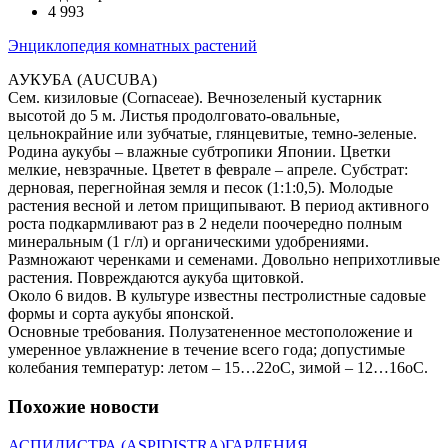
4 993
Энциклопедия комнатных растений
АУКУБА (AUCUBA)
Сем. кизиловые (Cornaceae). Вечнозеленый кустарник
высотой до 5 м. Листья продолговато-овальные,
цельнокрайние или зубчатые, глянцевитые, темно-зеленые.
Родина аукубы – влажные субтропики Японии. Цветки
мелкие, невзрачные. Цветет в феврале – апреле. Субстрат:
дерновая, перегнойная земля и песок (1:1:0,5). Молодые
растения весной и летом прищипывают. В период активного
роста подкармливают раз в 2 недели поочередно полным
минеральным (1 г/л) и органическими удобрениями.
Размножают черенками и семенами. Довольно неприхотливые
растения. Повреждаются аукуба щитовкой.
Около 6 видов. В культуре известны пестролистные садовые
формы и сорта аукубы японской.
Основные требования. Полузатененное местоположение и
умеренное увлажнение в течение всего года; допустимые
колебания температур: летом – 15…22оС, зимой – 12…16оС.
Похожие новости
АСПИДИСТРА (ASPIDISTRA)
ГАРДЕНИЯ