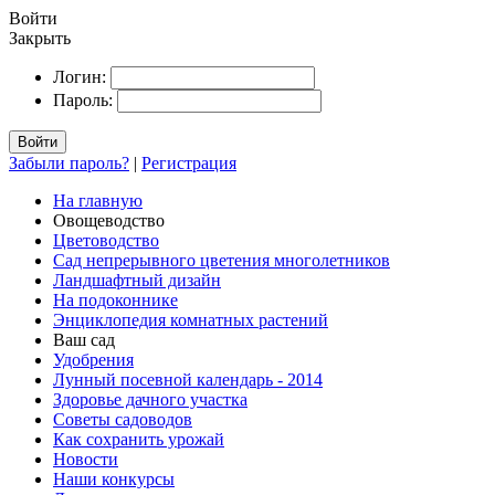
Войти
Закрыть
Логин:
Пароль:
Войти
Забыли пароль?
|
Регистрация
На главную
Овощеводство
Цветоводство
Сад непрерывного цветения многолетников
Ландшафтный дизайн
На подоконнике
Энциклопедия комнатных растений
Ваш сад
Удобрения
Лунный посевной календарь - 2014
Здоровье дачного участка
Советы садоводов
Как сохранить урожай
Новости
Наши конкурсы