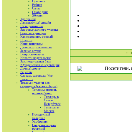
Орешник
Рябина
Слива
Смородина
Яблоня
Удобрения
Ландшафтный дизайн
На подоконнике
Здоровье дачного участка
Советы садоводов
Как сохранить урожай
Новости
Наши конкурсы
Дачное строительство
Зелёная аптека
::.
Вопросы-ответы
Новости издательства
Законодательная база
Юридическая консультация
Посетители, 
Дачный досуг
Рецепты
Словарь садовода. Что
такое… ?
Товары и услуги для
садоводов (каталог фирм)
Теплицы, пленки,
поликарбонат
Теплицы в
Санкт-
Петербурге
Теплицы в
Москве
Посадочный
материал
Удобрения
Средства защиты
растений