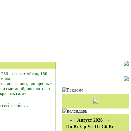
 250 г свежих яблок, 150 г
имона.
оки, апельсины, очищенные
 и сметаной, посолить по
красить салат
ей с сайта:
«
Август 2026 »
Пн
Вт
Ср
Чт
Пт
Сб
Вс