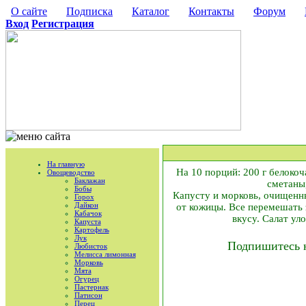
О сайте
Подписка
Каталог
Контакты
Форум
Вход
Регистрация
На главную
На 10 порций: 200 г белокоча
Овощеводство
Баклажан
сметаны,
Бобы
Капусту и морковь, очищенны
Горох
Дайкон
от кожицы. Все перемешать 
Кабачок
вкусу. Салат ул
Капуста
Картофель
Лук
Подпишитесь 
Любисток
Мелисса лимонная
Морковь
Мята
Огурец
Пастернак
Патисон
Перец