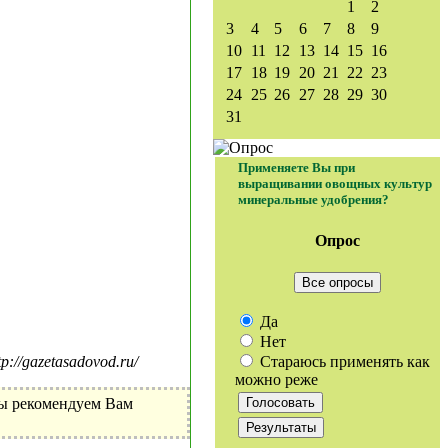
1
2
3
4
5
6
7
8
9
10
11
12
13
14
15
16
17
18
19
20
21
22
23
24
25
26
27
28
29
30
31
Применяете Вы при
выращивании овощных культур
минеральные удобрения?
Опрос
Все опросы
Да
Нет
Стараюсь применять как
//gazetasadovod.ru/
можно реже
Мы рекомендуем Вам