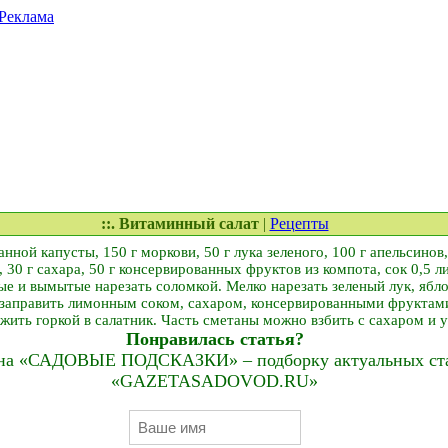
Реклама
::. Витаминный салат
|
Рецепты
нной капусты, 150 г моркови, 50 г лука зеленого, 100 г апельсинов,
 30 г сахара, 50 г консервированных фруктов из компота, сок 0,5 л
е и вымытые нарезать соломкой. Мелко нарезать зеленый лук, ябл
заправить лимонным соком, сахаром, консервированными фруктами
ожить горкой в салатник. Часть сметаны можно взбить с сахаром и у
Понравилась статья?
на «САДОВЫЕ ПОДСКАЗКИ» – подборку актуальных стат
«GAZETASADOVOD.RU»