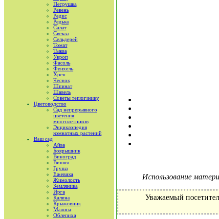
Петрушка
Ревень
Редис
Редька
Салат
Свекла
Сельдерей
Томат
Тыква
Укроп
Фасоль
Фенхель
Хрен
Чеснок
Шпинат
Шавель
Советы тепличнику
Цветоводство
Сад непрерывного
цветения
многолетников
Энциклопедия
комнатных растений
Ваш сад
Айва
Боярышник
Виноград
Вишня
Груша
Ежевика
Использование материа
Жимолость
Земляника
Ирга
Уважаемый посетител
Калина
Крыжовник
Малина
Облепиха