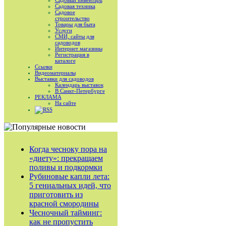
Садовый инвентарь
Садовая техника
Садовое
строительство
Товары для быта
Услуги
СМИ, сайты для
садоводов
Интернет магазины
Регистрация в
каталоге
Ссылки
Видеоматериалы
Выставки для садоводов
Календарь выставок
В Санкт-Петербурге
РЕКЛАМА
На сайте
RSS
Когда чесноку пора на
«диету»: прекращаем
поливы и подкормки
Рубиновые капли лета:
5 гениальных идей, что
приготовить из
красной смородины
Чесночный тайминг:
как не пропустить