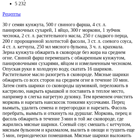
5 232
Рецепты
30 г семян кунжута, 500 г свиного фарша, 4 ст. л.
панировочных сухарей, 1 яйцо, 300 г моркови, 1 зубчик
чеснока, 2 ст. л. растительного масла, 250 г сладкого перца,
200 г пророщенной золотистой фасоли, 3 ст. л. соевого соуса,
4 ст. л. кетчупа, 250 мл мясного бульона, 3 ч. л. крахмала.
Зерна кунжута обжарить в сковороде без жира на среднем
огне. Свиной фарш перемешать с обжаренным кунжутом,
панировочными сухарями, яйцом и измельченным чесноком.
Опуская руки в холодную воду, скатать 16 шариков.
Растительное масло разогреть в сковороде. Мясные шарики
обжарить со всех сторон на среднем огне в течение 10 мин.
Затем снять шарики со сковороды шумовкой, переложить в
кастрюлю, накрыть крышкой и поставить в теплое место,
например в слегка нагретую духовку. Тем временем очистить
морковь и нарезать наискосок тонкими кусочками. Перец
вымыть, удалить семена и перегородки и нарезать. Фасоль
перебрать, вымыть и откинуть на дуршлаг. Морковь, перец и
фасоль обжарить в течение 3 мин в той же сковороде, где
жарились мясные шарики. Соевый соус смешать с кетчупом,
мясным бульоном и крахмалом, вылить в овощи и тушить еще
5 мин, периодически помешивая. Мясные шарики выложить