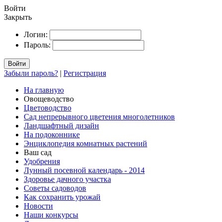
Войти
Закрыть
Логин:
Пароль:
Войти
Забыли пароль?
|
Регистрация
На главную
Овощеводство
Цветоводство
Сад непрерывного цветения многолетников
Ландшафтный дизайн
На подоконнике
Энциклопедия комнатных растений
Ваш сад
Удобрения
Лунный посевной календарь - 2014
Здоровье дачного участка
Советы садоводов
Как сохранить урожай
Новости
Наши конкурсы