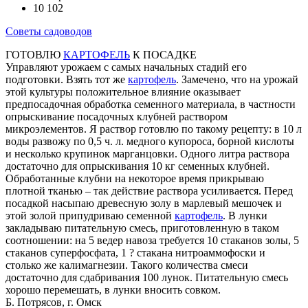
10 102
Советы садоводов
ГОТОВЛЮ
КАРТОФЕЛЬ
К ПОСАДКЕ
Управляют урожаем с самых начальных стадий его
подготовки. Взять тот же
картофель
. Замечено, что на урожай
этой культуры положительное влияние оказывает
предпосадочная обработка семенного материала, в частности
опрыскивание посадочных клубней раствором
микроэлементов. Я раствор готовлю по такому рецепту: в 10 л
воды развожу по 0,5 ч. л. медного купороса, борной кислоты
и несколько крупинок марганцовки. Одного литра раствора
достаточно для опрыскивания 10 кг семенных клубней.
Обработанные клубни на некоторое время прикрываю
плотной тканью – так действие раствора усиливается. Перед
посадкой насыпаю древесную золу в марлевый мешочек и
этой золой припудриваю семенной
картофель
. В лунки
закладываю питательную смесь, приготовленную в таком
соотношении: на 5 ведер навоза требуется 10 стаканов золы, 5
стаканов суперфосфата, 1 ? стакана нитроаммофоски и
столько же калимагнезии. Такого количества смеси
достаточно для сдабривания 100 лунок. Питательную смесь
хорошо перемешать, в лунки вносить совком.
Б. Потрясов, г. Омск