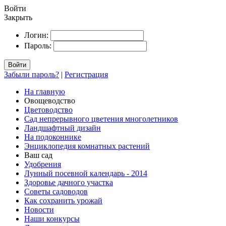
Войти
Закрыть
Логин:
Пароль:
Войти
Забыли пароль?
|
Регистрация
На главную
Овощеводство
Цветоводство
Сад непрерывного цветения многолетников
Ландшафтный дизайн
На подоконнике
Энциклопедия комнатных растений
Ваш сад
Удобрения
Лунный посевной календарь - 2014
Здоровье дачного участка
Советы садоводов
Как сохранить урожай
Новости
Наши конкурсы