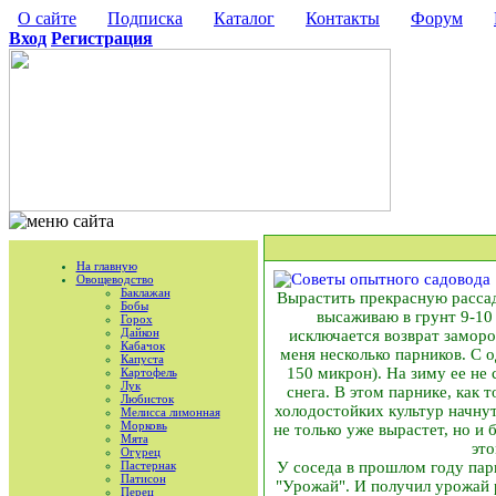
О сайте
Подписка
Каталог
Контакты
Форум
Вход
Регистрация
На главную
Овощеводство
Баклажан
Вырастить прекрасную рассаду
Бобы
высаживаю в грунт 9-10 
Горох
Дайкон
исключается возврат замороз
Кабачок
меня несколько парников. С о
Капуста
150 микрон). На зиму ее не
Картофель
Лук
снега. В этом парнике, как 
Любисток
холодостойких культур начнут
Мелисса лимонная
Морковь
не только уже вырастет, но и 
Мята
это
Огурец
Пастернак
У соседа в прошлом году парн
Патисон
"Урожай". И получил урожай 
Перец