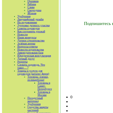
Орешник
Рябина
Слива
Смородина
Яблоня
Удобрения
Ландшафтный дизайн
На подоконнике
Подпишитесь 
Здоровье дачного участка
Советы садоводов
Как сохранить урожай
Новости
Наши конкурсы
Дачное строительство
Зелёная аптека
Вопросы-ответы
Новости издательства
Законодательная база
Юридическая консультация
Дачный досуг
Рецепты
Словарь садовода. Что
такое… ?
Товары и услуги для
садоводов (каталог фирм)
Теплицы, пленки,
поликарбонат
Теплицы в
Санкт-
Петербурге
Теплицы в
Москве
0
Посадочный
материал
Удобрения
Средства защиты
растений