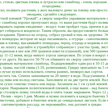
, стекло, цветная пленка и лутрасил или спанбонд - очень хороши
огородника.
сил, поливать растения, у кого маловато денег на пленку или прост
овощами, сделайте следующее.
етной пленкой "Урожай", а сверху накройте укрывным материалом с
у спанбонд хорошо пропускает воду, то ваши растения будут поли
акрывать парник ежедневно - воздух тоже пройдет туда, причем в д
удет собираться конденсат. Таким образом, вы предоставляете бол
садками. Приехал на огород, собрал урожай и ешь на здоровье. Эт
и помидоры, которые не надо пасынковать, а огурцы - самоопыляю
рник и пленку, высаживайте помидоры, перец, огурцы и морковь в о
на лопату заделайте и утрамбуйте собранную с участка траву, лист
подмешав в нее или 200 граммов извести (гашеной), или 500 граммо
аду 11-12 июня, когда минует угроза заморозков. По углам и вокруг
г от друга. На высоте 50-70 см обвяжите их сверху синтетическим
рывным материалом спанбонд. Подкармливайте один раз в 10-15 д
, травы, настой глины (1:10, размешивая). Грядку присыпьте на 5 
случае нужно использовать семена ранних, низкорослых сортов.
астить так. Семена замачиваем на 20 минут в воде. Подсушиваем.
од пива или из-под сметаны. Заполняем ее на две трети землей. На
ем сухое семечко томата или перца. Засыпаем на 1 см сухой землей
тареи. Накрываем полиэтиленовой пленкой, а еще выше - над баночк
ще столовую ложку теплой воды и опять также закрываем. Через 12 
 Полив - через 3 дня. Можно и нужно положить в каждую баночку 
листочки, добавьте в баночки земли до семядольных листьев. Если 
сантиметровую рассаду, не переживайте, она догонит в грядке.