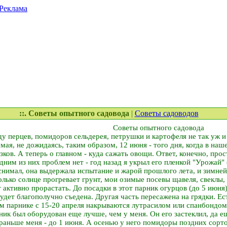
Реклама
::. Советы опытного садовода
|
Советы садоводов
Советы опытного садовода
 перцев, помидоров сельдерея, петрушки и картофеля не так уж и 
мая, не дожидаясь, таким образом, 12 июня - того дня, когда в на
ков. А теперь о главном - куда сажать овощи. Ответ, конечно, прос
дним из них проблем нет - год назад я укрыл его пленкой "Урожай"
 снимал, она выдержала испытание и жарой прошлого лета, и зимне
только солнце прогревает грунт, мои озимые посевы щавеля, свеклы,
 активно прорастать. До посадки в этот парник огурцов (до 5 июня
будет благополучно съедена. Другая часть пересажена на грядки. Е
м парнике с 15-20 апреля накрываются лутрасилом или спанбондом
ик был оборудован еще лучше, чем у меня. Он его застеклил, да е
раньше меня - до 1 июня. А осенью у него помидоры поздних сорто