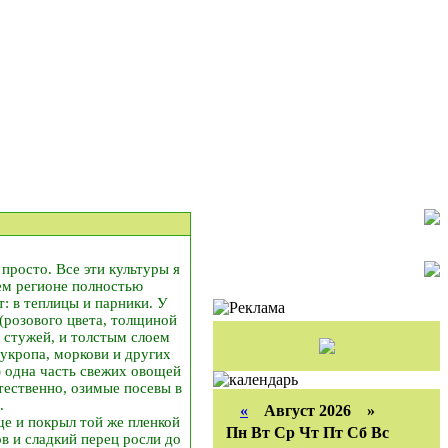
просто. Все эти культуры я
шем регионе полностью
т: в теплицы и парники. У
 (розового цвета, толщиной
й стужей, и толстым слоем
 укропа, моркови и других
) одна часть свежих овощей
стественно, озимые посевы в
.
«
Август 2026 »
ще и покрыл той же пленкой
Пн
Вт
Ср
Чт
Пт
Сб
Вс
в и сладкий перец росли до