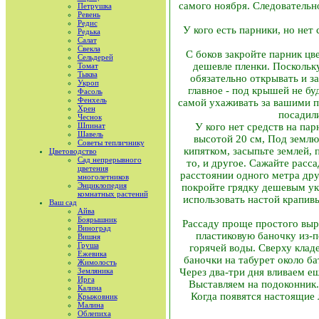
самого ноября. Следовательно
Петрушка
Ревень
Редис
У кого есть парники, но нет 
Редька
Салат
Свекла
С боков закройте парник цв
Сельдерей
дешевле пленки. Поскольк
Томат
Тыква
обязательно открывать и з
Укроп
главное - под крышей не б
Фасоль
Фенхель
самой ухаживать за вашими по
Хрен
посадил
Чеснок
Шпинат
У кого нет средств на па
Шавель
высотой 20 см, Под землю 
Советы тепличнику
кипятком, засыпьте землей, 
Цветоводство
Сад непрерывного
то, и другое. Сажайте расс
цветения
расстоянии одного метра дру
многолетников
Энциклопедия
покройте грядку дешевым ук
комнатных растений
использовать настой крапивы
Ваш сад
Айва
Боярышник
Рассаду проще простого выр
Виноград
пластиковую баночку из-п
Вишня
Груша
горячей воды. Сверху клад
Ежевика
баночки на табурет около ба
Жимолость
Земляника
Через два-три дня вливаем е
Ирга
Выставляем на подоконник.
Калина
Когда появятся настоящие 
Крыжовник
Малина
Облепиха