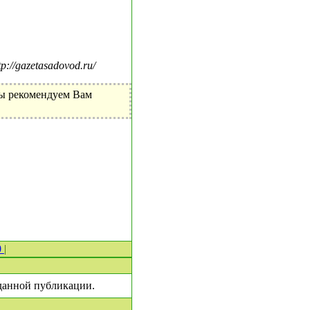
//gazetasadovod.ru/
Мы рекомендуем Вам
0
|
 данной публикации.