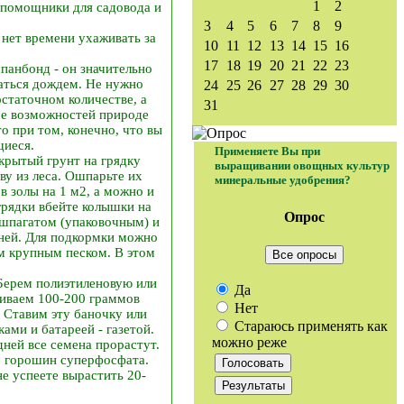
1
2
е помощники для садовода и
3
4
5
6
7
8
9
о нет времени ухаживать за
10
11
12
13
14
15
16
17
18
19
20
21
22
23
панбонд - он значительно
ваться дождем. Не нужно
24
25
26
27
28
29
30
остаточном количестве, а
31
ьше возможностей природе
о при том, конечно, что вы
щиеся.
Применяете Вы при
ткрытый грунт на грядку
выращивании овощных культур
ву из леса. Ошпарьте их
минеральные удобрения?
в золы на 1 м2, а можно и
 грядки вбейте колышки на
Опрос
 шпагатом (упаковочным) и
ней. Для подкормки можно
см крупным песком. В этом
Все опросы
 Берем полиэтиленовую или
Да
ливаем 100-200 граммов
Нет
. Ставим эту баночку или
Стараюсь применять как
ами и батареей - газетой.
можно реже
дней все семена прорастут.
5 горошин суперфосфата.
не успеете вырастить 20-