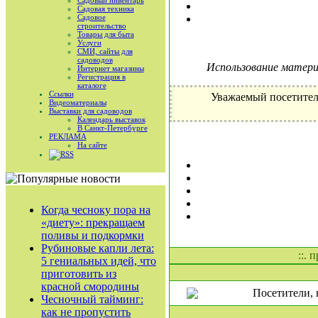
Садовый инвентарь
Садовая техника
Садовое
строительство
Товары для быта
Услуги
СМИ, сайты для
садоводов
Использование материа
Интернет магазины
Регистрация в
каталоге
Ссылки
Уважаемый посетител
Видеоматериалы
Выставки для садоводов
Календарь выставок
В Санкт-Петербурге
РЕКЛАМА
На сайте
RSS
Когда чесноку пора на
«диету»: прекращаем
поливы и подкормки
Рубиновые капли лета:
::. 
5 гениальных идей, что
приготовить из
красной смородины
Посетители, 
Чесночный тайминг:
как не пропустить