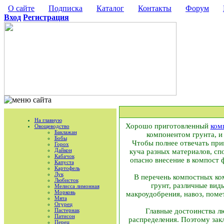
О сайте
Подписка
Каталог
Контакты
Форум
Вход
Регистрация
На главную
Хорошо приготовленный
ком
Овощеводство
Баклажан
компонентом грунта, и
Бобы
Чтобы полнее отвечать при
Горох
Дайкон
куча разных материалов, сп
Кабачок
опасно внесение в компост
Капуста
Картофель
Лук
В перечень компостных ко
Любисток
грунт, различные вид
Мелисса лимонная
Морковь
макроудобрения, навоз, поме
Мята
Огурец
Пастернак
Главные достоинства л
Патисон
распределения. Поэтому зак
Перец