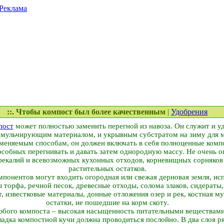
Реклама
::. Чтобы компост был более качественным
|
Удобрения
пост
может полностью заменить перегной из навоза. Он служит и у
 мульчирующим материалом, и укрывным субстратом на зиму для м
меняемым способам, он должен включать в себя полноценные ком
особных перегнивать и давать затем однородную массу. Не очень о
 фекалий и всевозможных кухонных отходов, корневищных сорняко
растительных остатков.
мпонентов могут входить огородная или свежая дерновая земля, и
ы торфа, речной песок, древесные отходы, солома злаков, сидераты
т, известковые материалы, донные отложения озер и рек, костная м
остатки, не пошедшие на корм скоту.
юбого компоста – высокая насыщенность питательными веществами
ладка компостной кучи должна проводиться послойно. В два слоя р