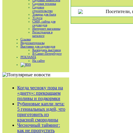
Садовый инвентарь
Садовая техника
Садовое
строительство
Посетители, 
Товары для быта
Услуги
СМИ, сайты для
садоводов
Интернет магазины
Регистрация в
каталоге
Ссылки
Видеоматериалы
Выставки для садоводов
Календарь выставок
В Санкт-Петербурге
РЕКЛАМА
На сайте
RSS
Когда чесноку пора на
«диету»: прекращаем
поливы и подкормки
Рубиновые капли лета:
5 гениальных идей, что
приготовить из
красной смородины
Чесночный тайминг:
как не пропустить