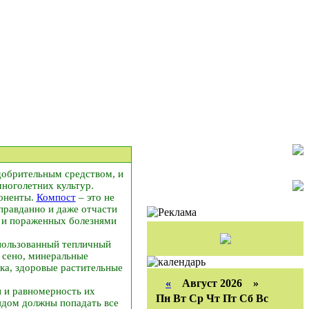
добрительным средством, и
ноголетних культур.
поненты.
Компост
– это не
правданно и даже отчасти
в и пораженных болезнями
спользованный тепличный
, сено, минеральные
ука, здоровые растительные
«
Август 2026 »
 и равномерность их
Пн
Вт
Ср
Чт
Пт
Сб
Вс
ядом должны попадать все