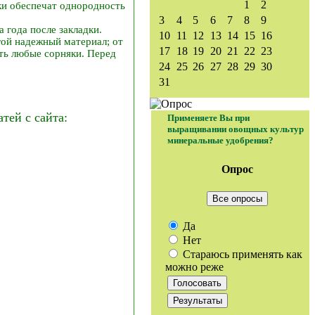
1
2
ки обеспечат однородность
3
4
5
6
7
8
9
 года после закладки.
10
11
12
13
14
15
16
гой надежный материал; от
17
18
19
20
21
22
23
ать любые сорняки. Перед
24
25
26
27
28
29
30
31
ей с сайта:
Применяете Вы при
выращивании овощных культур
минеральные удобрения?
Опрос
Все опросы
Да
Нет
Стараюсь применять как
можно реже