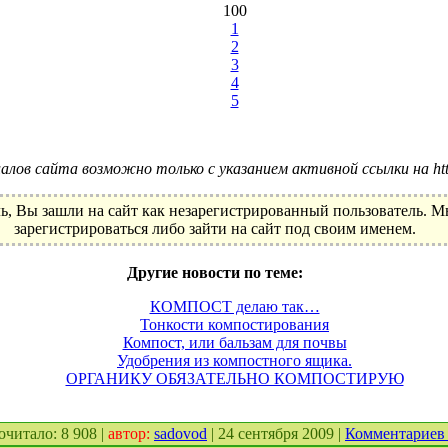
100
1
2
3
4
5
лов сайта возможно только с указанием активной ссылки на http:
ь, Вы зашли на сайт как незарегистрированный пользователь. 
зарегистрироваться либо зайти на сайт под своим именем.
Другие новости по теме:
КОМПОСТ делаю так…
Тонкости компостирования
Компост, или бальзам для почвы
Удобрения из компостного ящика.
ОРГАНИКУ ОБЯЗАТЕЛЬНО КОМПОСТИРУЮ
рочитало: 8 908 |
автор:
sadovod
| 24 сентября 2009 |
Комментариев