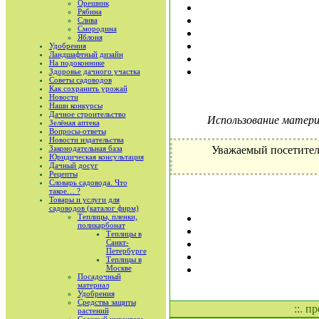
Орешник
Рябина
Слива
Смородина
Яблоня
Удобрения
Ландшафтный дизайн
На подоконнике
Здоровье дачного участка
Советы садоводов
Как сохранить урожай
Новости
Наши конкурсы
Дачное строительство
Использование материа
Зелёная аптека
Вопросы-ответы
Новости издательства
Законодательная база
Уважаемый посетител
Юридическая консультация
Дачный досуг
Рецепты
Словарь садовода. Что
такое… ?
Товары и услуги для
садоводов (каталог фирм)
Теплицы, пленки,
поликарбонат
Теплицы в
Санкт-
Петербурге
Теплицы в
Москве
Посадочный
материал
Удобрения
Средства защиты
::. п
растений