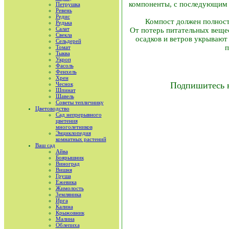
компоненты, с последующим 
Петрушка
Ревень
Редис
Компост должен полность
Редька
Салат
От потерь питательных вещес
Свекла
осадков и ветров укрывают
Сельдерей
п
Томат
Тыква
Укроп
Фасоль
Фенхель
Хрен
Подпишитесь 
Чеснок
Шпинат
Шавель
Советы тепличнику
Цветоводство
Сад непрерывного
цветения
многолетников
Энциклопедия
комнатных растений
Ваш сад
Айва
Боярышник
Виноград
Вишня
Груша
Ежевика
Жимолость
Земляника
Ирга
Калина
Крыжовник
Малина
Облепиха