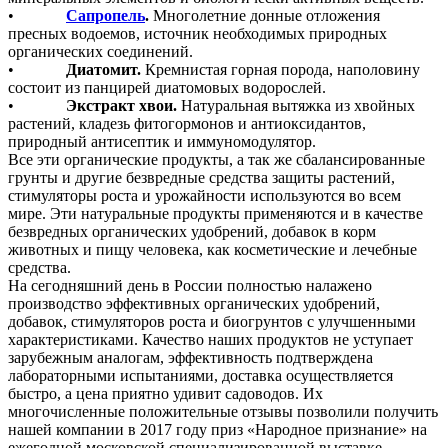
•
Сапропель
.
Многолетние донные отложения
пресных водоемов, источник необходимых природных
органических соединений.
•
Диатомит.
Кремнистая горная порода, наполовину
состоит из панцирей диатомовых водорослей.
•
Экстракт хвои.
Натуральная вытяжка из хвойных
растений, кладезь фитогормонов и антиоксидантов,
природный антисептик и иммуномодулятор.
Все эти органические продукты, а так же сбалансированные
грунты и другие безвредные средства защиты растений,
стимуляторы роста и урожайности используются во всем
мире. Эти натуральные продукты применяются и в качестве
безвредных органических удобрений, добавок в корм
животных и пищу человека, как косметические и лечебные
средства.
На сегодняшний день в России полностью налажено
производство эффективных органических удобрений,
добавок, стимуляторов роста и биогрунтов с улучшенными
характеристиками. Качество наших продуктов не уступает
зарубежным аналогам, эффективность подтверждена
лабораторными испытаниями, доставка осуществляется
быстро, а цена приятно удивит садоводов. Их
многочисленные положительные отзывы позволили получить
нашей компании в 2017 году приз «Народное признание» на
ежегодной московской специализированной выставке.