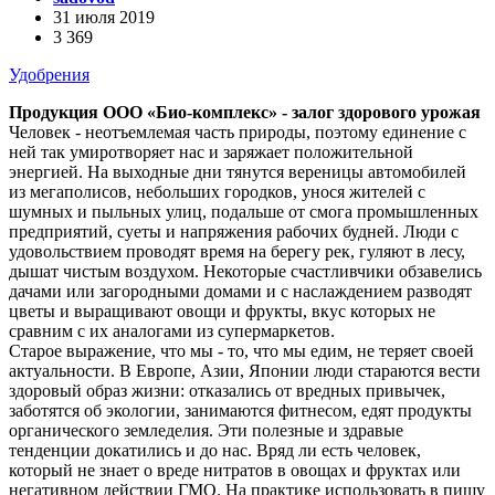
31 июля 2019
3 369
Удобрения
Продукция ООО «Био-комплекс» - залог здорового урожая
Человек - неотъемлемая часть природы, поэтому единение с
ней так умиротворяет нас и заряжает положительной
энергией. На выходные дни тянутся вереницы автомобилей
из мегаполисов, небольших городков, унося жителей с
шумных и пыльных улиц, подальше от смога промышленных
предприятий, суеты и напряжения рабочих будней. Люди с
удовольствием проводят время на берегу рек, гуляют в лесу,
дышат чистым воздухом. Некоторые счастливчики обзавелись
дачами или загородными домами и с наслаждением разводят
цветы и выращивают овощи и фрукты, вкус которых не
сравним с их аналогами из супермаркетов.
Старое выражение, что мы - то, что мы едим, не теряет своей
актуальности. В Европе, Азии, Японии люди стараются вести
здоровый образ жизни: отказались от вредных привычек,
заботятся об экологии, занимаются фитнесом, едят продукты
органического земледелия. Эти полезные и здравые
тенденции докатились и до нас. Вряд ли есть человек,
который не знает о вреде нитратов в овощах и фруктах или
негативном действии ГМО. На практике использовать в пищу