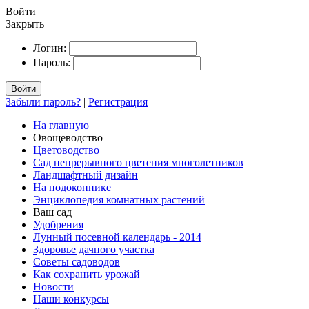
Войти
Закрыть
Логин:
Пароль:
Войти
Забыли пароль?
|
Регистрация
На главную
Овощеводство
Цветоводство
Сад непрерывного цветения многолетников
Ландшафтный дизайн
На подоконнике
Энциклопедия комнатных растений
Ваш сад
Удобрения
Лунный посевной календарь - 2014
Здоровье дачного участка
Советы садоводов
Как сохранить урожай
Новости
Наши конкурсы