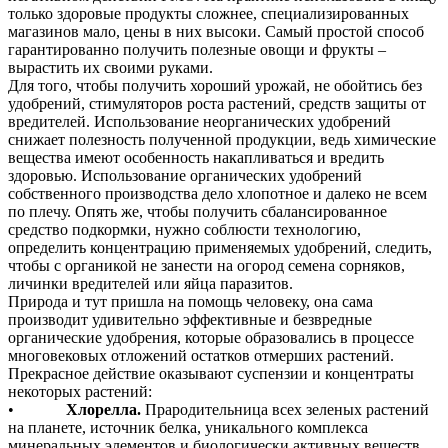
только здоровые продукты сложнее, специализированных
магазинов мало, цены в них высоки. Самый простой способ
гарантированно получить полезные овощи и фрукты –
вырастить их своими руками.
Для того, чтобы получить хороший урожай, не обойтись без
удобрений, стимуляторов роста растений, средств защиты от
вредителей. Использование неорганических удобрений
снижает полезность полученной продукции, ведь химические
вещества имеют особенность накапливаться и вредить
здоровью. Использование органических удобрений
собственного производства дело хлопотное и далеко не всем
по плечу. Опять же, чтобы получить сбалансированное
средство подкормки, нужно соблюсти технологию,
определить концентрацию применяемых удобрений, следить,
чтобы с органикой не занести на огород семена сорняков,
личинки вредителей или яйца паразитов.
Природа и тут пришла на помощь человеку, она сама
производит удивительно эффективные и безвредные
органические удобрения, которые образовались в процессе
многовековых отложений остатков отмерших растений.
Прекрасное действие оказывают суспензии и концентраты
некоторых растений:
•
Хлорелла.
Прародительница всех зеленых растений
на планете, источник белка, уникального комплекса
минеральных элементов и биологически активных веществ.