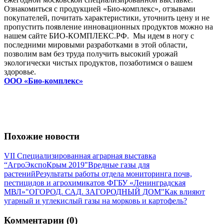
Ознакомиться с продукцией «Био-комплекс», отзывами
покупателей, почитать характеристики, уточнить цену и не
пропустить появление инновационных продуктов можно на
нашем сайте БИО-КОМПЛЕКС.РФ. Мы идем в ногу с
последними мировыми разработками в этой области,
позволим вам без труда получить высокий урожай
экологически чистых продуктов, позаботимся о вашем
здоровье.
ООО «Био-комплекс»
Похожие новости
VII Специализированная аграрная выставка
“АгроЭкспоКрым 2019"
Вредные газы для
растений
Результаты работы отдела мониторинга почв,
пестицидов и агрохимикатов ФГБУ «Ленинградская
МВЛ»
"ОГОРОД. САД. ЗАГОРОДНЫЙ ДОМ"
Как влияют
угарный и углекислый газы на морковь и картофель?
Комментарии (0)