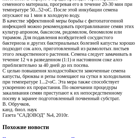
семенного материала, прогревая его в течение 20-30 мин при
температуре 50...52◦оС. После этой инкубации семена
опускают на 1 мин в холодную воду.
В качестве эффективной меры борьбы с фитопатогенной
инфекцией можно рекомендовать протравливание семян этих
культур апроном, баксисом, ридомилом, беномилом или
тирамом. Для подавления возбудителей сосудистого
бактериоза и других бактериальных болезней капусты хорошо
подходит сок алоэ, приготовленный из размолотых листьев
этого лекарственного растения. Семена следует замачивать в
течение 12 ч в разведенном (1:1) и настоянном соке алоэ
приблизительно за 40 дней до их посева.
С целью повышения холодостойкости замоченные семена
капусты, брюквы и репы помещают на сутки в холодильник
при температуре 1...2◦оС. Эта мера также способствует
ускорению их прорастания. По окончании процедуры
закаливания семян приступают к их непосредственному
посеву в заранее подготовленный почвенный субстрат.
В. Обручков,
канд. биол. наук
Газета "САДОВОД" №4, 2010г.
Похожие новости