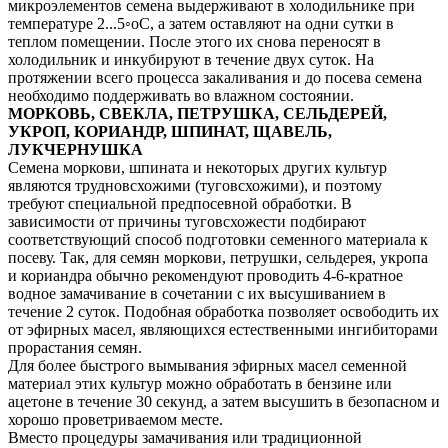
микроэлементов семена выдерживают в холодильнике при
температуре 2...5◦оС, а затем оставляют на одни сутки в
теплом помещении. После этого их снова переносят в
холодильник и инкубируют в течение двух суток. На
протяжении всего процесса закаливания и до посева семена
необходимо поддерживать во влажном состоянии.
МОРКОВЬ, СВЕКЛА, ПЕТРУШКА, СЕЛЬДЕРЕЙ,
УКРОП, КОРИАНДР, ШПИНАТ, ЩАВЕЛЬ,
ЛУК­ЧЕРНУШКА
Семена моркови, шпината и некоторых других культур
являются трудновсхожими (туговсхожими), и поэтому
требуют специальной предпосевной обработки. В
зависимости от причины туговсхожести подбирают
соответствующий способ подготовки семенного материала к
посеву. Так, для семян моркови, петрушки, сельдерея, укропа
и кориандра обычно рекомендуют проводить 4-6-кратное
водное замачивание в сочетании с их высушиванием в
течение 2 суток. Подобная обработка позволяет освободить их
от эфирных масел, являющихся естественными ингибиторами
прорастания семян.
Для более быстрого вымывания эфирных масел семенной
материал этих культур можно обработать в бензине или
ацетоне в течение 30 секунд, а затем высушить в безопасном и
хорошо проветриваемом месте.
Вместо процедуры замачивания или традиционной