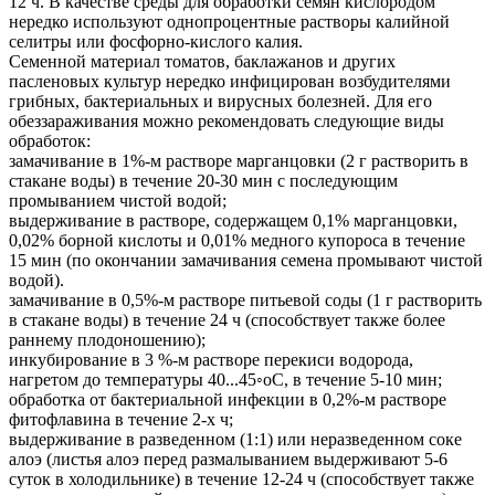
12 ч. В качестве среды для обработки семян кислородом
нередко используют однопроцентные растворы калийной
селитры или фосфорно-кислого калия.
Семенной материал томатов, баклажанов и других
пасленовых культур нередко инфицирован возбудителями
грибных, бактериальных и вирусных болезней. Для его
обеззараживания можно рекомендовать следующие виды
обработок:
замачивание в 1%-м растворе марганцовки (2 г растворить в
стакане воды) в течение 20-30 мин с последующим
промыванием чистой водой;
выдерживание в растворе, содержащем 0,1% марганцовки,
0,02% борной кислоты и 0,01% медного купороса в течение
15 мин (по окончании замачивания семена промывают чистой
водой).
замачивание в 0,5%-м растворе питьевой соды (1 г растворить
в стакане воды) в течение 24 ч (способствует также более
раннему плодоношению);
инкубирование в 3 %-м растворе перекиси водорода,
нагретом до температуры 40...45◦оС, в течение 5-10 мин;
обработка от бактериальной инфекции в 0,2%-м растворе
фитофлавина в течение 2-х ч;
выдерживание в разведенном (1:1) или неразведенном соке
алоэ (листья алоэ перед размалыванием выдерживают 5-6
суток в холодильнике) в течение 12-24 ч (способствует также