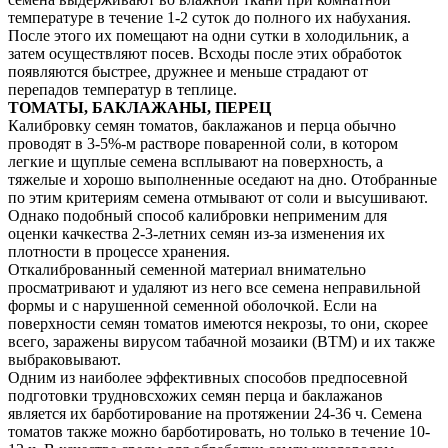
температуре в течение 1-2 суток до полного их набухания.
После этого их помещают на одни сутки в холодильник, а
затем осуществляют посев. Всходы после этих обработок
появляются быстрее, дружнее и меньше страдают от
перепадов температур в теплице.
ТОМАТЫ, БАКЛАЖАНЫ, ПЕРЕЦ
Калибровку семян томатов, баклажанов и перца обычно
проводят в 3-5%-м растворе поваренной соли, в котором
легкие и щуплые семена всплывают на поверхность, а
тяжелые и хорошо выполненные оседают на дно. Отобранные
по этим критериям семена отмывают от соли и высушивают.
Однако подобный способ калибровки неприменим для
оценки качкества 2-3-летних семян из-за изменения их
плотности в процессе хранения.
Откалиброванный семенной материал внимательно
просматривают и удаляют из него все семена неправильной
формы и с нарушенной семенной оболочкой. Если на
поверхности семян томатов имеются некрозы, то они, скорее
всего, заражены вирусом табачной мозаики (ВТМ) и их также
выбраковывают.
Одним из наиболее эффективных способов предпосевной
подготовки трудновсхожих семян перца и баклажанов
является их барботирование на протяжении 24-36 ч. Семена
томатов также можно барботировать, но только в течение 10-