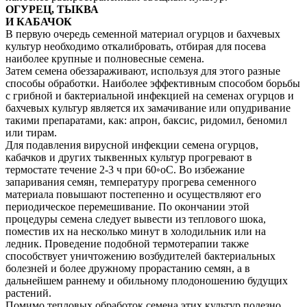
ОГУРЕЦ, ТЫКВА
И КАБАЧОК
В первую очередь семенной материал огурцов и бахчевых
культур необходимо откалибровать, отбирая для посева
наиболее крупные и полновесные семена.
Затем семена обеззараживают, используя для этого разные
способы обработки. Наиболее эффективным способом борьбы
с грибной и бактериальной инфекцией на семенах огурцов и
бахчевых культур является их замачивание или опудривание
такими препаратами, как: апрон, баксис, ридомил, беномил
или тирам.
Для подавления вирусной инфекции семена огурцов,
кабачков и других тыквенных культур прогревают в
термостате течение 2-3 ч при 60◦оС. Во избежание
запаривания семян, температуру прогрева семенного
материала повышают постепенно и осуществляют его
периодическое перемешивание. По окончании этой
процедуры семена следует вывести из теплового шока,
поместив их на несколько минут в холодильник или на
ледник. Проведение подобной термотерапии также
способствует уничтожению возбудителей бактериальных
болезней и более дружному прорастанию семян, а в
дальнейшем раннему и обильному плодоношению будущих
растений.
Помимо тепловых обработок семена этих культур полезно