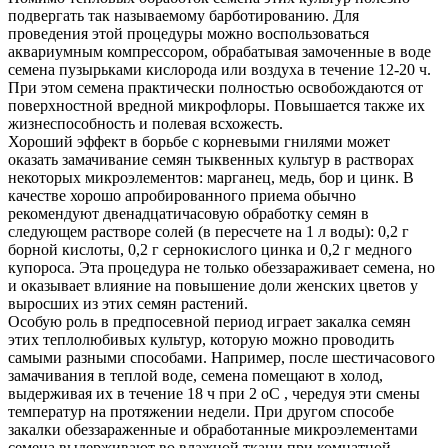
подвергать так называемому барботированию. Для
проведения этой процедуры можно воспользоваться
аквариумным компрессором, обрабатывая замоченные в воде
семена пузырьками кислорода или воздуха в течение 12-20 ч.
При этом семена практически полностью освобождаются от
поверхностной вредной микрофлоры. Повышается также их
жизнеспособность и полевая всхожесть.
Хороший эффект в борьбе с корневыми гнилями может
оказать замачивание семян тыквенных культур в растворах
некоторых микроэлементов: марганец, медь, бор и цинк. В
качестве хорошо апробированного приема обычно
рекомендуют двенадцатичасовую обработку семян в
следующем растворе солей (в пересчете на 1 л воды): 0,2 г
борной кислоты, 0,2 г сернокислого цинка и 0,2 г медного
купороса. Эта процедура не только обеззараживает семена, но
и оказывает влияние на повышение доли женских цветов у
выросших из этих семян растений.
Особую роль в предпосевной период играет закалка семян
этих теплолюбивых культур, которую можно проводить
самыми разными способами. Например, после шестичасового
замачивания в теплой воде, семена помещают в холод,
выдерживая их в течение 18 ч при 2 оС , чередуя эти смены
температур на протяжении недели. При другом способе
закалки обеззараженные и обработанные микроэлементами
семена выдерживают во влажной ткани при комнатной