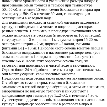
повышению урожайности и увеличению размера плодов);
прогревание семян томатов в термосе при температуре
50...55◦оС в течение 15 мин, семян баклажанов и перца при
температуре 50◦оС в течение 30 мин, с последующим
охлаждением в холодной воде;
Для повышения всхожести семенной материал пасленовых
культур необходимо намачивать в воде или в растворах
разных веществ. Например, в процедуре намачивания семян
можно использовать растворы (в пересчете на 100 мл воды):
гетероауксина – 5 мг, ивина – 1 мг, гумата натрия 15-20 мг,
оксигумата натрия – 2 мг, циркона –2 капли, тиамина
(витамин В1) – 10 мг. Наиболее часто семена томатов перца и
баклажанов выдерживают в настоянном растворе золы (20 г
золы настаивают в 1 л воды на протяжении 2-х суток) в
течение 4-6 ч. После этих обработок семена сразу же
высевают или промывают в чистой воде и высушивают.
Однако более 24 ч обработанные семена хранить нельзя, т.к.
они могут ухудшить свои посевные качества.
Предпосевная подготовка также включает закаливание семян.
С этой целью семена перца, томатов и баклажанов
замачивают в теплой воде до набухания, а затем их вынимают,
заворачивают во влажную тряпочку и инкубируют в
холодильнике при температуре 1...2◦оС, в течение 24-36 ч.
Существуют и другие способы закаливания семян пасленовых
культур. Например: обработанные в растворах макро­ и