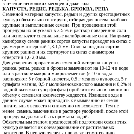
в течение нескольких месяцев и даже года.
КАПУСТА, РЕДИС, РЕДЬКА, БРЮКВА, РЕПА
Семенной материал капусты, редьки и других крестоцветных
культур обязательно сортируют, отбирая для посева наиболее
крупные и выполненные семена. При проведении этой
процедуры их опускают в 3-5 %-й раствор поваренной соли
или используют специальные калибровочные сита. Например,
калибровку семян ранних сортов капусты проводят на ситах с
диаметром отверстий 1,3-1,5 мм. Семена поздних сортов
крупнее ранних и их сортируют на ситах с диаметром
отверстий 1,6-2,0 мм.
Для ускорения прорастания семенной материал капусты,
редиса, репы, редьки и брюквы замачивают на 10-12 ч в воде
или в растворе макро­ и микроэлементов (в 10 л воды
растворяют: 5 г борной кислоты, 0,5 г медного купороса, 5 г
сульфата магния, 0,5 г молибденово­кислого аммония и 0,2%-й
водной вытяжки суперфосфата) приблизительно в равном по
объему с семенами количеству жидкости. Излишек воды в
данном случае может приводить к вымыванию из семян
питательных веществ и снижению их всхожести. Тем не
менее, семена, замоченные в растворе удобрений, после этой
процедуры должны быть промыты водой.
Обязательным этапом предпосевной подготовки семян этих
культур является их обеззараживание от растительных
патогенов. В первую очередь, проводят термотерапию