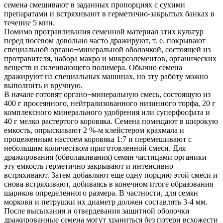
семена смешивают в заданных пропорциях с сухими
препаратами и встряхивают в герметично-закрытых банках в
течение 5 мин.
Помимо протравливания семенной материал этих культур
перед посевом довольно часто дражируют, т. е. покрывают
специальной органо¬минеральной оболочкой, состоящей из
протравителя, набора макро­ и микроэлементов, органических
веществ и склеивающего полимера. Обычно семена
дражируют на специальных машинах, но эту работу можно
выполнить и вручную.
В начале готовят органо¬минеральную смесь, состоящую из
400 г просеянного, нейтрализованного низинного торфа, 20 г
комплексного минерального удобрения или суперфосфата и
40 г мелко растертого коровяка. Семена помещают в широкую
емкость, опрыскивают 2 %-м клейстером крахмала и
процеженным настоем коровяка 1:7 и перемешивают с
небольшим количеством приготовленной смеси. Для
дражирования (обволакивания) семян частицами органики
эту емкость герметично закрывают и интенсивно
встряхивают. Затем добавляют еще одну порцию этой смеси и
снова встряхивают, добиваясь в конечном итоге образования
шариков определенного размера. В частности, для семян
моркови и петрушки их диаметр должен составлять 3-4 мм.
После высыхания и отвердевания защитной оболочки
дражированные семена могут храниться без потери всхожести