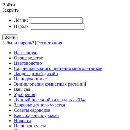
Войти
Закрыть
Логин:
Пароль:
Войти
Забыли пароль?
|
Регистрация
На главную
Овощеводство
Цветоводство
Сад непрерывного цветения многолетников
Ландшафтный дизайн
На подоконнике
Энциклопедия комнатных растений
Ваш сад
Удобрения
Лунный посевной календарь - 2014
Здоровье дачного участка
Советы садоводов
Как сохранить урожай
Новости
Наши конкурсы