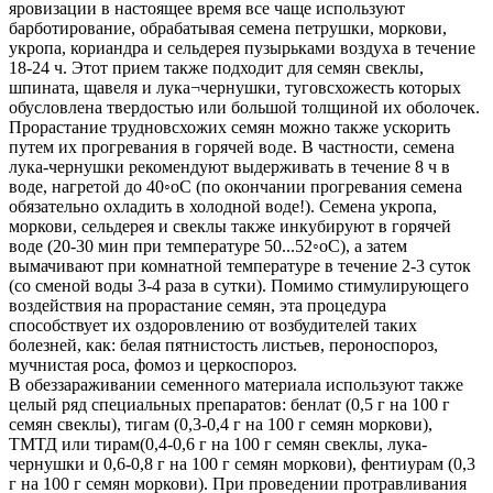
яровизации в настоящее время все чаще используют
барботирование, обрабатывая семена петрушки, моркови,
укропа, кориандра и сельдерея пузырьками воздуха в течение
18-24 ч. Этот прием также подходит для семян свеклы,
шпината, щавеля и лука¬чернушки, туговсхожесть которых
обусловлена твердостью или большой толщиной их оболочек.
Прорастание трудновсхожих семян можно также ускорить
путем их прогревания в горячей воде. В частности, семена
лука-чернушки рекомендуют выдерживать в течение 8 ч в
воде, нагретой до 40◦оС (по окончании прогревания семена
обязательно охладить в холодной воде!). Семена укропа,
моркови, сельдерея и свеклы также инкубируют в горячей
воде (20-30 мин при температуре 50...52◦оС), а затем
вымачивают при комнатной температуре в течение 2-3 суток
(со сменой воды 3-4 раза в сутки). Помимо стимулирующего
воздействия на прорастание семян, эта процедура
способствует их оздоровлению от возбудителей таких
болезней, как: белая пятнистость листьев, пероноспороз,
мучнистая роса, фомоз и церкоспороз.
В обеззараживании семенного материала используют также
целый ряд специальных препаратов: бенлат (0,5 г на 100 г
семян свеклы), тигам (0,3-0,4 г на 100 г семян моркови),
ТМТД или тирам(0,4-0,6 г на 100 г семян свеклы, лука-
чернушки и 0,6-0,8 г на 100 г семян моркови), фентиурам (0,3
г на 100 г семян моркови). При проведении протравливания