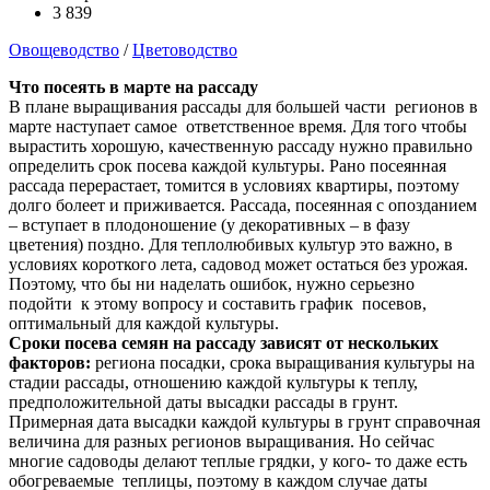
3 839
Овощеводство
/
Цветоводство
Что посеять в марте на рассаду
В плане выращивания рассады для большей части регионов в
марте наступает самое ответственное время. Для того чтобы
вырастить хорошую, качественную рассаду нужно правильно
определить срок посева каждой культуры. Рано посеянная
рассада перерастает, томится в условиях квартиры, поэтому
долго болеет и приживается. Рассада, посеянная с опозданием
– вступает в плодоношение (у декоративных – в фазу
цветения) поздно. Для теплолюбивых культур это важно, в
условиях короткого лета, садовод может остаться без урожая.
Поэтому, что бы ни наделать ошибок, нужно серьезно
подойти к этому вопросу и составить график посевов,
оптимальный для каждой культуры.
Сроки посева семян на рассаду зависят от нескольких
факторов:
региона посадки, срока выращивания культуры на
стадии рассады, отношению каждой культуры к теплу,
предположительной даты высадки рассады в грунт.
Примерная дата высадки каждой культуры в грунт справочная
величина для разных регионов выращивания. Но сейчас
многие садоводы делают теплые грядки, у кого- то даже есть
обогреваемые теплицы, поэтому в каждом случае даты