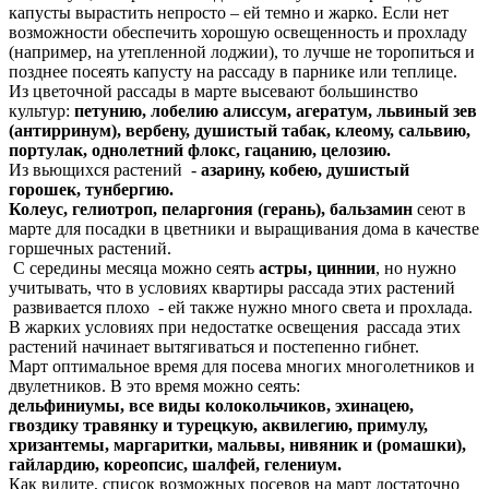
капусты вырастить непросто – ей темно и жарко. Если нет
возможности обеспечить хорошую освещенность и прохладу
(например, на утепленной лоджии), то лучше не торопиться и
позднее посеять капусту на рассаду в парнике или теплице.
Из цветочной рассады в марте высевают большинство
культур:
петунию, лобелию алиссум, агератум, львиный зев
(антирринум), вербену, душистый табак, клеому, сальвию,
портулак, однолетний флокс, гацанию, целозию.
Из вьющихся растений -
азарину, кобею, душистый
горошек, тунбергию.
Колеус, гелиотроп, пеларгония (герань), бальзамин
сеют в
марте для посадки в цветники и выращивания дома в качестве
горшечных растений.
С середины месяца можно сеять
астры, циннии
, но нужно
учитывать, что в условиях квартиры рассада этих растений
развивается плохо - ей также нужно много света и прохлада.
В жарких условиях при недостатке освещения рассада этих
растений начинает вытягиваться и постепенно гибнет.
Март оптимальное время для посева многих многолетников и
двулетников. В это время можно сеять:
дельфиниумы, все виды колокольчиков, эхинацею,
гвоздику травянку и турецкую, аквилегию, примулу,
хризантемы, маргаритки, мальвы, нивяник и (ромашки),
гайлардию, кореопсис, шалфей, гелениум.
Как видите, список возможных посевов на март достаточно