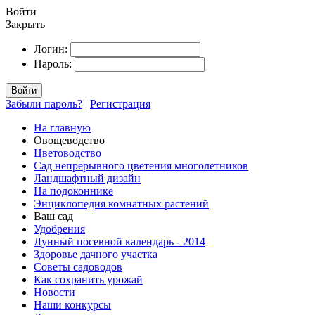
Войти
Закрыть
Логин:
Пароль:
Войти
Забыли пароль?
|
Регистрация
На главную
Овощеводство
Цветоводство
Сад непрерывного цветения многолетников
Ландшафтный дизайн
На подоконнике
Энциклопедия комнатных растений
Ваш сад
Удобрения
Лунный посевной календарь - 2014
Здоровье дачного участка
Советы садоводов
Как сохранить урожай
Новости
Наши конкурсы