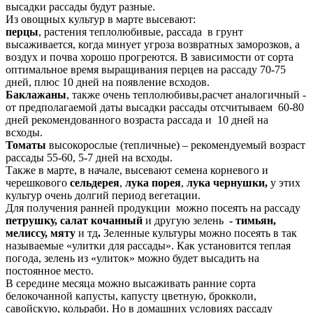
высадки рассады будут разные.
Из овощных культур в марте высевают:
перцы
, растения теплолюбивые, рассада в грунт
высаживается, когда минует угроза возвратных заморозков, а
воздух и почва хорошо прогреются. В зависимости от сорта
оптимальное время выращивания перцев на рассаду 70-75
дней, плюс 10 дней на появление всходов.
Баклажаны
, также очень теплолюбивы,расчет аналогичный -
от предполагаемой даты высадки рассады отсчитываем
60-80
дней рекомендованного возраста рассада и 10 дней на
всходы.
Томаты
высокорослые (тепличные) – рекомендуемый возраст
рассады 55-60, 5-7 дней на всходы.
Также в марте, в начале, высевают семена корневого и
черешкового
сельдерея
,
лука порея
,
лука чернушки,
у этих
культур очень долгий период вегетации.
Для получения ранней продукции можно посеять на рассаду
петрушку, салат кочанный
и другую зелень
- тимьян,
мелиссу, мяту
и тд
.
Зеленные культуры можно посеять в так
называемые «улитки для рассады». Как установится теплая
погода, зелень из «улиток» можно будет высадить на
постоянное место.
В середине месяца можно высаживать ранние сорта
белокочанной капусты, капусту цветную, брокколи,
савойскую, кольраби. Но в домашних условиях рассаду