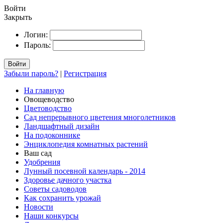
Войти
Закрыть
Логин:
Пароль:
Войти
Забыли пароль?
|
Регистрация
На главную
Овощеводство
Цветоводство
Сад непрерывного цветения многолетников
Ландшафтный дизайн
На подоконнике
Энциклопедия комнатных растений
Ваш сад
Удобрения
Лунный посевной календарь - 2014
Здоровье дачного участка
Советы садоводов
Как сохранить урожай
Новости
Наши конкурсы