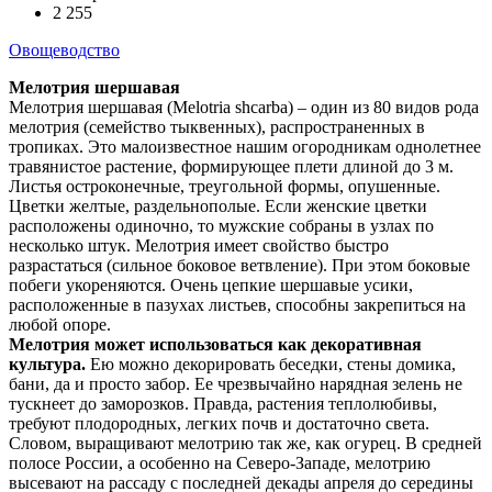
2 255
Овощеводство
Мелотрия шершавая
Мелотрия шершавая (Melotria shcarba) – один из 80 видов рода
мелотрия (семейство тыквенных), распространенных в
тропиках. Это малоизвестное нашим огородникам однолетнее
травянистое растение, формирующее плети длиной до 3 м.
Листья остроконечные, треугольной формы, опушенные.
Цветки желтые, раздельнополые. Если женские цветки
расположены одиночно, то мужские собраны в узлах по
несколько штук. Мелотрия имеет свойство быстро
разрастаться (сильное боковое ветвление). При этом боковые
побеги укореняются. Очень цепкие шершавые усики,
расположенные в пазухах листьев, способны закрепиться на
любой опоре.
Мелотрия может использоваться как декоративная
культура.
Ею можно декорировать беседки, стены домика,
бани, да и просто забор. Ее чрезвычайно нарядная зелень не
тускнеет до заморозков. Правда, растения теплолюбивы,
требуют плодородных, легких почв и достаточно света.
Словом, выращивают мелотрию так же, как огурец. В средней
полосе России, а особенно на Северо-Западе, мелотрию
высевают на рассаду с последней декады апреля до середины