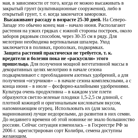
мая, в зависимости от того, когда ее можно высаживать в
закрытый грунт (культивационные сооружения), либо в
открытый грунт, т. е. когда закончатся заморозки.
Высаживают рассаду в возрасте 25-30 дней.
На Северо-
Западе это обычно конец мая – начало июня. Располагают
растения на узких грядках с южной стороны построек, около
заборов рядовым способом, через 30-35 см в ряду. Для
мелотрии необходима вертикальная шпалера. Уход
заключается в поливах, прополках, подкормках.
Защита растений практически не требуется, т. к.
вредители и болезни пока не «раскусили» этого
пришельца.
Для получения мощной вегетативной массы в
декоративных целях мелотрию в начале сезона
подкармливают с преобладанием азотных удобрений, а для
получения «огурчиков» – в начале сезона комплексными, а с
конца июня – в июле – фосфорно-калийными удобрениями.
Культура очень продуктивна – в каждом узле плети
образуются светло-зеленые плодики 1,5-2,5 см длиной, с
плотной кожицей и оригинальным кисловатым вкусом,
напоминающим огурец. Использовать их (для засола,
маринования) лучше недозрелыми, до развития в них семян.
До недавнего времени об этой новинке не знало большинство
россиян. Сейчас ситуация изменилась – в Госреестре РФ за
2006 г. зарегистрирован сорт Колибри, семена доступны
желающим.