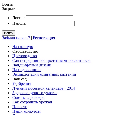
Войти
Закрыть
Логин:
Пароль:
Войти
Забыли пароль?
|
Регистрация
На главную
Овощеводство
Цветоводство
Сад непрерывного цветения многолетников
Ландшафтный дизайн
На подоконнике
Энциклопедия комнатных растений
Ваш сад
Удобрения
Лунный посевной календарь - 2014
Здоровье дачного участка
Советы садоводов
Как сохранить урожай
Новости
Наши конкурсы