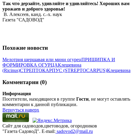
Так что дерзайте, удивляйте и удивляйтесь! Хороших вам
урожаев и доброго здоровья!
В. Алексеев, канд. с.-х. наук
Газета "САДОВОД"
Похожие новости
Мелотрия шершавая или мини огурец
ПРИЩИПКА И
ФОРМИРОВКА ОГУРЦА
Клещевина
(Ricinus)
СТРЕПТОКАРПУС (STREPTOCARPUS)
Клещевина
Комментарии (0)
Информация
Посетители, находящиеся в группе
Гости
, не могут оставлять
комментарии к данной публикации.
Вернуться наверх
Сайт для садоводов,цветоводов, огородников
"Газета СадовоД". E-mail:
sadovod2@mail.ru