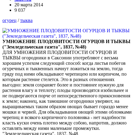
20 марта 2014
9 037
огурец
/
тыква
УМНОЖЕНИЕ ПЛОДОВИТОСТИ ОГУРЦОВ И ТЫКВЫ
("Земледельческая газета", 1837, №48)
ДЛЯ УМНОЖЕНИЯ ПЛОДОВИТОСТИ ОГУРЦОВ И
ТЫКВЫ огородники в Саксонии употребляют с весьма
хорошим успехом следующий способ: когда листья побегов
огуречных и тыквенных начнут ложиться на землю, тогда
гряду под ними обкладывают черепицею или кирпичом, по
которым растение стелется. Это в разных отношениях
выгодно: земля сохраняет более и постояннее нужную для
растения влагу и теплоту; плоды производятся изобильнее и
не подвергаются порче от непосредственного прикосновения
к земле; наконец, как тамошние огородники уверяют, на
выращиваемых таким образом овощах бывает гораздо менее
мошки и червей. Для обкладывания овощей этими обломками
черепиц и всякого кирпичного половняка - нет надобности
класть куски очень плотно между собою, напротив, должно
оставлять между ними маленькие промежутки.
"Земледельческая газета", 1837, №48