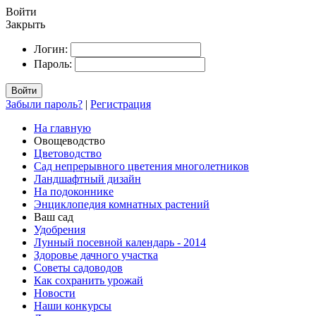
Войти
Закрыть
Логин:
Пароль:
Войти
Забыли пароль?
|
Регистрация
На главную
Овощеводство
Цветоводство
Сад непрерывного цветения многолетников
Ландшафтный дизайн
На подоконнике
Энциклопедия комнатных растений
Ваш сад
Удобрения
Лунный посевной календарь - 2014
Здоровье дачного участка
Советы садоводов
Как сохранить урожай
Новости
Наши конкурсы