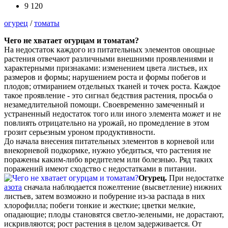
9 120
огурец
/
томаты
Чего не хватает огурцам и томатам?
На недостаток каждого из питательных элементов овощные
растения отвечают различными внешними проявлениями и
характерными признаками: изменением цвета листьев, их
размеров и формы; нарушением роста и формы побегов и
плодов; отмиранием отдельных тканей и точек роста. Каждое
такое проявление - это сигнал бедствия растения, просьба о
незамедлительной помощи. Своевременно замеченный и
устраненный недостаток того или иного элемента может и не
повлиять отрицательно на урожай, но промедление в этом
грозит серьезным уроном продуктивности.
До начала внесения питательных элементов в корневой или
внекорневой подкормке, нужно убедиться, что растения не
поражены каким-либо вредителем или болезнью. Ряд таких
поражений имеют сходство с недостатками в питании.
Огурец.
При недостатке
азота
сначала наблюдается пожелтение (высветление) нижних
листьев, затем возможно и побурение из-за распада в них
хлорофилла; побеги тонкие и жесткие; цветки мелкие,
опадающие; плоды становятся светло-зелеными, не дорастают,
искривляются; рост растения в целом задерживается. От