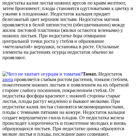
недостатка калия листья нижних ярусов по краям желтеют,
затем бронзовеют; плоды становятся одутловатыми к цветку и
узкими к плодоножке. Недостаток кальция придает
белесоватый цвет верхним листьям. Недостаток магния
проявляется в белой пятнистости (обесцвечивании) между
жилок листовой пластинки (жилки остаются зелеными) у
нижних листьев. При недостатке бора отмирание
центральной точки роста у стебля и образование
«метельчатой» верхушки, остановка в росте. Остальные
элементы на растениях огурца недостаток обычно не
проявляют.
Томат.
Недостаток
азота
проявляется слабым ростом растения, тонким стеблем,
пожелтением нижних листьев и появлением на их обратной
стороне слабого посинения, покраснением стебля. От
недостатка фосфора краснеют с нижней стороны старые
листья, плоды растут медленно и бывают мелкими. При
недостатке калия листья становятся мелкоморщинистыми,
плоды с темными пятнами на кожуре. Недостаток кальция
создает верхушечную гниль плодов. От недостатка железа
происходит хлоротичность и пожелтение молодых и вновь
образующихся листьев. При недостатке цинка образуются
мелкие листья и плоды, последние рано созревают.