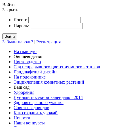
Войти
Закрыть
Логин:
Пароль:
Войти
Забыли пароль?
|
Регистрация
На главную
Овощеводство
Цветоводство
Сад непрерывного цветения многолетников
Ландшафтный дизайн
На подоконнике
Энциклопедия комнатных растений
Ваш сад
Удобрения
Лунный посевной календарь - 2014
Здоровье дачного участка
Советы садоводов
Как сохранить урожай
Новости
Наши конкурсы