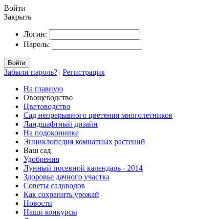
Войти
Закрыть
Логин:
Пароль:
Войти
Забыли пароль?
|
Регистрация
На главную
Овощеводство
Цветоводство
Сад непрерывного цветения многолетников
Ландшафтный дизайн
На подоконнике
Энциклопедия комнатных растений
Ваш сад
Удобрения
Лунный посевной календарь - 2014
Здоровье дачного участка
Советы садоводов
Как сохранить урожай
Новости
Наши конкурсы