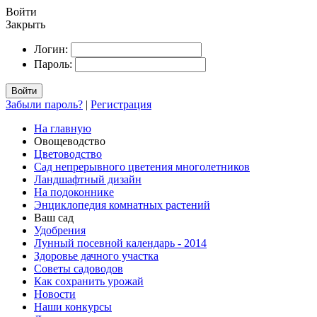
Войти
Закрыть
Логин:
Пароль:
Войти
Забыли пароль?
|
Регистрация
На главную
Овощеводство
Цветоводство
Сад непрерывного цветения многолетников
Ландшафтный дизайн
На подоконнике
Энциклопедия комнатных растений
Ваш сад
Удобрения
Лунный посевной календарь - 2014
Здоровье дачного участка
Советы садоводов
Как сохранить урожай
Новости
Наши конкурсы