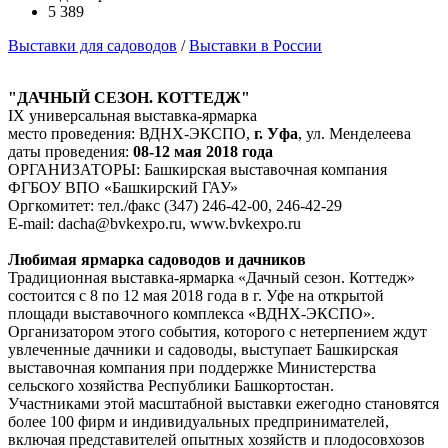
5 389
Выставки для садоводов
/
Выставки в России
"ДАЧНЫЙ СЕЗОН. КОТТЕДЖ"
IX универсальная выставка-ярмарка
место проведения: ВДНХ-ЭКСПО,
г. Уфа
, ул. Менделеева
даты проведения:
08-12 мая 2018 года
ОРГАНИЗАТОРЫ: Башкирская выставочная компания
ФГБОУ ВПО «Башкирский ГАУ»
Оргкомитет: тел./факс (347) 246-42-00, 246-42-29
E-mail: dacha@bvkexpo.ru, www.bvkexpo.ru
Любимая ярмарка садоводов и дачников
Традиционная выставка-ярмарка «Дачный сезон. Коттедж»
состоится с 8 по 12 мая 2018 года в г. Уфе на открытой
площади выставочного комплекса «ВДНХ-ЭКСПО».
Организатором этого события, которого с нетерпением ждут
увлеченные дачники и садоводы, выступает Башкирская
выставочная компания при поддержке Министерства
сельского хозяйства Республики Башкортостан.
Участниками этой масштабной выставки ежегодно становятся
более 100 фирм и индивидуальных предпринимателей,
включая представителей опытных хозяйств и плодосовхозов