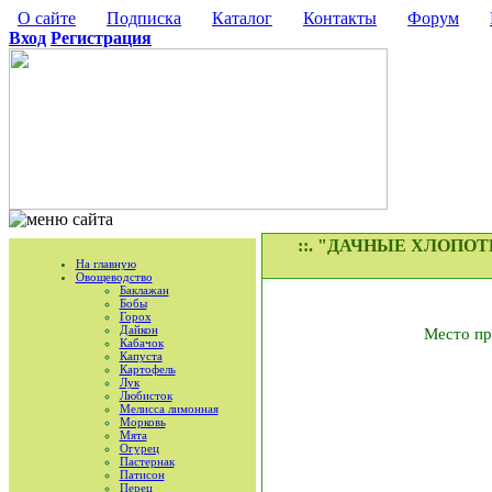
О сайте
Подписка
Каталог
Контакты
Форум
Вход
Регистрация
::. "ДАЧНЫЕ ХЛОПОТЫ.
На главную
Овощеводство
Баклажан
Бобы
Горох
Дайкон
Место пр
Кабачок
Капуста
Картофель
Лук
Любисток
Мелисса лимонная
Морковь
Мята
Огурец
Пастернак
Патисон
Перец