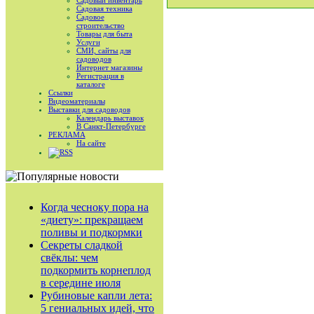
Садовый инвентарь
Садовая техника
Садовое
строительство
Товары для быта
Услуги
СМИ, сайты для
садоводов
Интернет магазины
Регистрация в
каталоге
Ссылки
Видеоматериалы
Выставки для садоводов
Календарь выставок
В Санкт-Петербурге
РЕКЛАМА
На сайте
RSS
Когда чесноку пора на
«диету»: прекращаем
поливы и подкормки
Секреты сладкой
свёклы: чем
подкормить корнеплод
в середине июля
Рубиновые капли лета:
5 гениальных идей, что