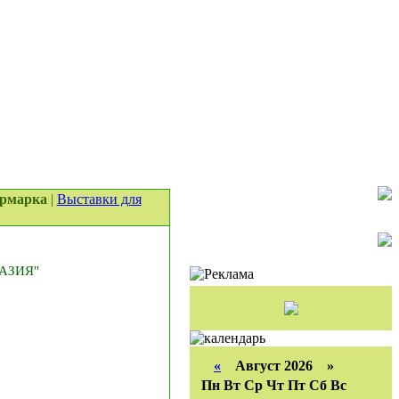
ярмарка
|
Выставки для
РАЗИЯ"
«
Август 2026 »
Пн
Вт
Ср
Чт
Пт
Сб
Вс