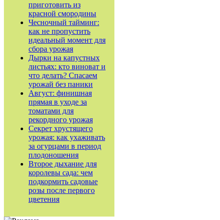
приготовить из
красной смородины
Чесночный тайминг:
как не пропустить
идеальный момент для
сбора урожая
Дырки на капустных
листьях: кто виноват и
что делать? Спасаем
урожай без паники
Август: финишная
прямая в уходе за
томатами для
рекордного урожая
Секрет хрустящего
урожая: как ухаживать
за огурцами в период
плодоношения
Второе дыхание для
королевы сада: чем
подкормить садовые
розы после первого
цветения