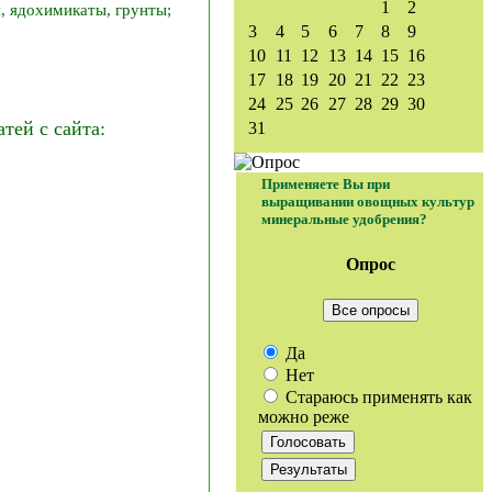
1
2
, ядохимикаты, грунты;
3
4
5
6
7
8
9
10
11
12
13
14
15
16
17
18
19
20
21
22
23
24
25
26
27
28
29
30
ей с сайта:
31
Применяете Вы при
выращивании овощных культур
минеральные удобрения?
Опрос
Все опросы
Да
Нет
Стараюсь применять как
можно реже