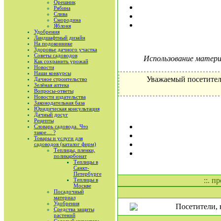
Орешник
Рябина
Слива
Смородина
Яблоня
Удобрения
Ландшафтный дизайн
На подоконнике
Здоровье дачного участка
Советы садоводов
Использование материа
Как сохранить урожай
Новости
Наши конкурсы
Уважаемый посетител
Дачное строительство
Зелёная аптека
Вопросы-ответы
Новости издательства
Законодательная база
Юридическая консультация
Дачный досуг
Рецепты
Словарь садовода. Что
такое… ?
Товары и услуги для
садоводов (каталог фирм)
Теплицы, пленки,
поликарбонат
Теплицы в
Санкт-
Петербурге
::. п
Теплицы в
Москве
Посадочный
материал
Удобрения
Посетители, 
Средства защиты
растений