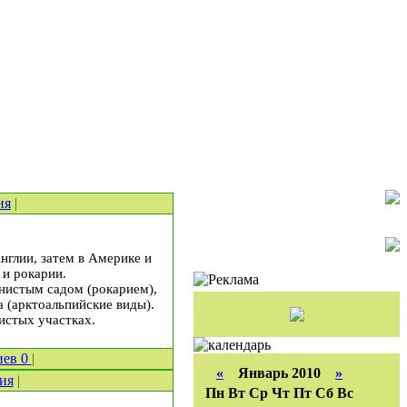
ия
|
нглии, затем в Америке и
 и рокарии.
енистым садом (рокарием),
(аркто­альпийские виды).
истых участках.
иев
0
|
«
Январь 2010
»
ия
|
Пн
Вт
Ср
Чт
Пт
Сб
Вс