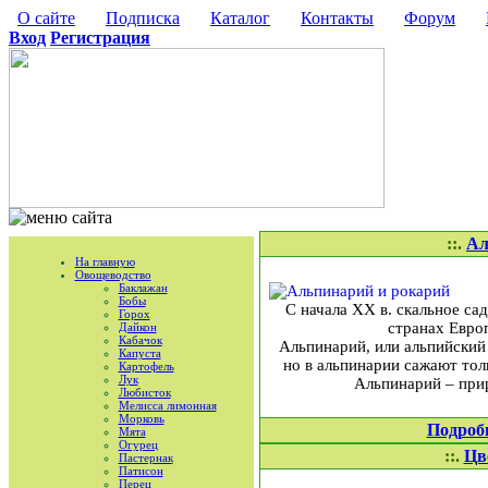
О сайте
Подписка
Каталог
Контакты
Форум
Вход
Регистрация
::.
Ал
На главную
Овощеводство
Баклажан
Бобы
С начала ХХ в. скальное са
Горох
странах Европ
Дайкон
Кабачок
Альпинарий, или альпийский 
Капуста
но в альпинарии сажают тол
Картофель
Лук
Альпинарий – при
Любисток
Мелисса лимонная
Морковь
Подроб
Мята
Огурец
::.
Цв
Пастернак
Патисон
Перец