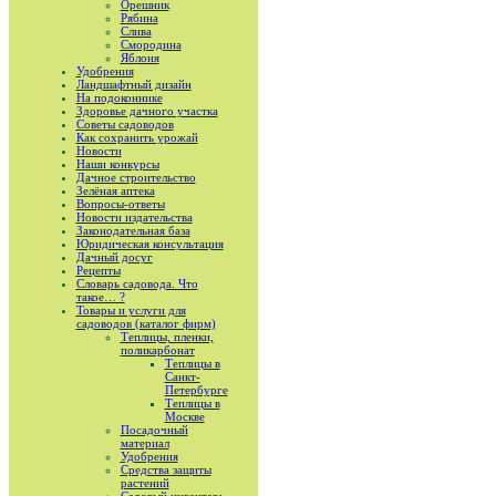
Орешник
Рябина
Слива
Смородина
Яблоня
Удобрения
Ландшафтный дизайн
На подоконнике
Здоровье дачного участка
Советы садоводов
Как сохранить урожай
Новости
Наши конкурсы
Дачное строительство
Зелёная аптека
Вопросы-ответы
Новости издательства
Законодательная база
Юридическая консультация
Дачный досуг
Рецепты
Словарь садовода. Что
такое… ?
Товары и услуги для
садоводов (каталог фирм)
Теплицы, пленки,
поликарбонат
Теплицы в
Санкт-
Петербурге
Теплицы в
Москве
Посадочный
материал
Удобрения
Средства защиты
растений