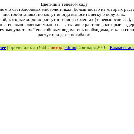
Цветник в теневом саду
вном о светолюбивых многолетниках, большинство из которых раст
местообитаниях, но могут иногда выносить легкую полутень.
ий, которые хорошо растут в тенистых местах (теневыносливые), а
но, теневыносливыми можно назвать такие растения, которые выдер
нечных участках. Тенелюбивым видам тень необходима, т. к. на сол
растут или даже погибают.
нее
| прочитало: 25 944 :|
автор:
admin
| 4 января 2010 |
Комментар