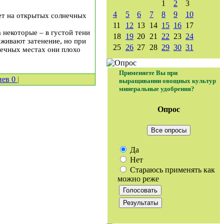
1
2
3
4
5
6
7
8
9
10
ет на открытых солнечных
11
12
13
14
15
16
17
 некоторые – в густой тени
18
19
20
21
22
23
24
живают затенение, но при
25
26
27
28
29
30
31
нечных местах они плохо
Применяете Вы при
иев
0
|
выращивании овощных культур
минеральные удобрения?
Опрос
Все опросы
Да
Нет
Стараюсь применять как
можно реже