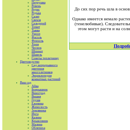
Петрушка
Ревень
До сих пор речь шла в осно
Редис
Редька
Салат
Однако имеется немало растен
Свекла
(тенелюбивые). Следователь
Сельдерей
Томат
этом могут расти и на сол
Тыква
Укроп
Фасоль
Фенхель
Хрен
Подроб
Чеснок
Шпинат
Шавель
Советы тепличнику
Цветоводство
Сад непрерывного
цветения
многолетников
Энциклопедия
комнатных растений
Ваш сад
Айва
Боярышник
Виноград
Вишня
Груша
Ежевика
Жимолость
Земляника
Ирга
Калина
Крыжовник
Малина
Облепиха