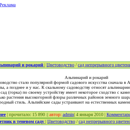
Реклама
ьпинарий и рокарий
|
Цветоводство
/
сад непрерывного цветен
Альпинарий и рокарий
доводство стало популярной формой садового искусства сначала в А
ы, а позднее и у нас. К скальному садоводству относят альпинарии
сад (горка) по своему устройству имеет некоторое сходство с кам
ько растения высокогорной флоры различных районов земного шара 
родный стиль. Альпийские сады устраивают на естественных камен
нее
| прочитало: 15 890 :|
автор:
admin
| 4 января 2010 |
Комментар
етник в теневом саду
|
Цветоводство
/
сад непрерывного цветен