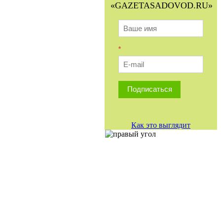
«GAZETASADOVOD.RU»
*
Подписаться
Как это выглядит