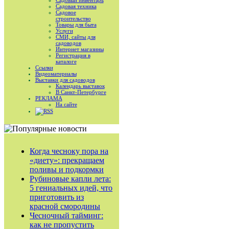
Садовый инвентарь
Садовая техника
Садовое
строительство
Товары для быта
Услуги
СМИ, сайты для
садоводов
Интернет магазины
Регистрация в
каталоге
Ссылки
Видеоматериалы
Выставки для садоводов
Календарь выставок
В Санкт-Петербурге
РЕКЛАМА
На сайте
RSS
Когда чесноку пора на
«диету»: прекращаем
поливы и подкормки
Рубиновые капли лета:
5 гениальных идей, что
приготовить из
красной смородины
Чесночный тайминг:
как не пропустить