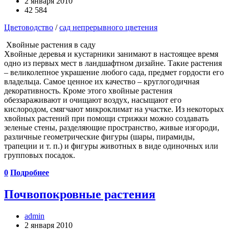
2 января 2010
42 584
Цветоводство
/
сад непрерывного цветения
Хвойные растения в саду
Хвойные деревья и кустарники занимают в настоящее время
одно из первых мест в ландшафтном дизайне. Такие растения
– великолепное украшение любого сада, предмет гордости его
владельца. Самое ценное их качество – круглогодичная
декоративность. Кроме этого хвойные растения
обеззараживают и очищают воздух, насыщают его
кислородом, смягчают микроклимат на участке. Из некоторых
хвойных растений при помощи стрижки можно создавать
зеленые стены, разделяющие пространство, живые изгороди,
различные геометрические фигуры (шары, пирамиды,
трапеции и т. п.) и фигуры животных в виде одиночных или
групповых посадок.
0
Подробнее
Почвопокровные растения
admin
2 января 2010