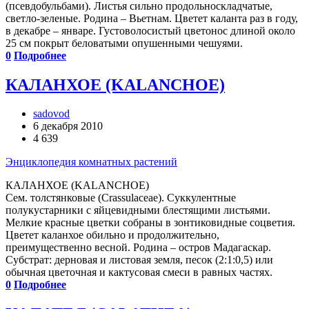
(псевдобульбами). Листья сильно продольноскладчатые,
светло-зеленые. Родина – Вьетнам. Цветет каланта раз в году,
в декабре – январе. Густоволосистый цветонос длиной около
25 см покрыт беловатыми опушенными чешуями.
0
Подробнее
КАЛАНХОЕ (KALANCHOE)
sadovod
6 декабря 2010
4 639
Энциклопедия комнатных растений
КАЛАНХОЕ (KALANCHOE)
Сем. толстянковые (Crassulaceae). Суккулентные
полукустарники с яйцевидными блестящими листьями.
Мелкие красные цветки собраны в зонтиковидные соцветия.
Цветет каланхое обильно и продолжительно,
преимущественно весной. Родина – остров Мадагаскар.
Субстрат: дерновая и листовая земля, песок (2:1:0,5) или
обычная цветочная и кактусовая смеси в равных частях.
0
Подробнее