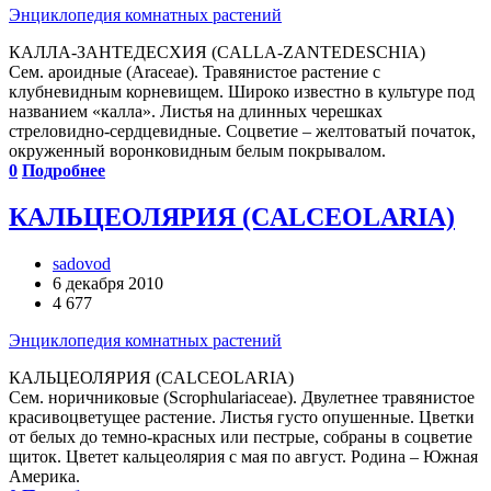
Энциклопедия комнатных растений
КАЛЛА-ЗАНТЕДЕСХИЯ (CALLA-ZANTEDESCHIA)
Сем. ароидные (Araceae). Травянистое растение с
клубневидным корневищем. Широко известно в культуре под
названием «калла». Листья на длинных черешках
стреловидно-сердцевидные. Соцветие – желтоватый початок,
окруженный воронковидным белым покрывалом.
0
Подробнее
КАЛЬЦЕОЛЯРИЯ (CALCEOLARIA)
sadovod
6 декабря 2010
4 677
Энциклопедия комнатных растений
КАЛЬЦЕОЛЯРИЯ (CALCEOLARIA)
Сем. норичниковые (Scrophulariaceae). Двулетнее травянистое
красивоцветущее растение. Листья густо опушенные. Цветки
от белых до темно-красных или пестрые, собраны в соцветие
щиток. Цветет кальцеолярия с мая по август. Родина – Южная
Америка.