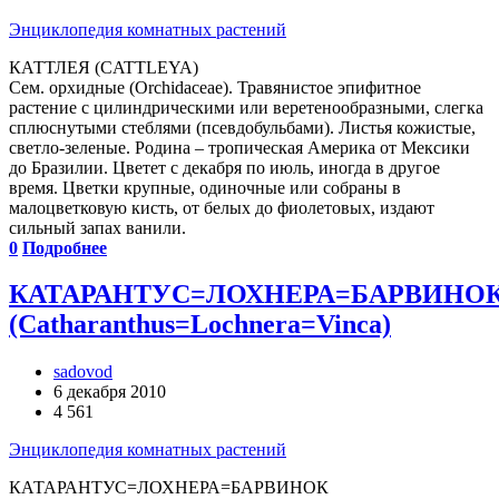
Энциклопедия комнатных растений
КАТТЛЕЯ (CATTLEYA)
Сем. орхидные (Orchidaceae). Травянистое эпифитное
растение с цилиндрическими или веретенообразными, слегка
сплюснутыми стеблями (псевдобульбами). Листья кожистые,
светло-зеленые. Родина – тропическая Америка от Мексики
до Бразилии. Цветет с декабря по июль, иногда в другое
время. Цветки крупные, одиночные или собраны в
малоцветковую кисть, от белых до фиолетовых, издают
сильный запах ванили.
0
Подробнее
КАТАРАНТУС=ЛОХНЕРА=БАРВИНО
(Catharanthus=Lochnera=Vinca)
sadovod
6 декабря 2010
4 561
Энциклопедия комнатных растений
КАТАРАНТУС=ЛОХНЕРА=БАРВИНОК