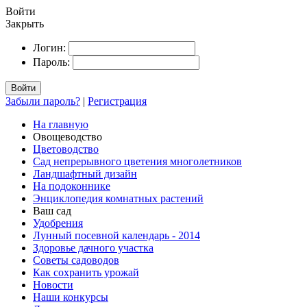
Войти
Закрыть
Логин:
Пароль:
Войти
Забыли пароль?
|
Регистрация
На главную
Овощеводство
Цветоводство
Сад непрерывного цветения многолетников
Ландшафтный дизайн
На подоконнике
Энциклопедия комнатных растений
Ваш сад
Удобрения
Лунный посевной календарь - 2014
Здоровье дачного участка
Советы садоводов
Как сохранить урожай
Новости
Наши конкурсы