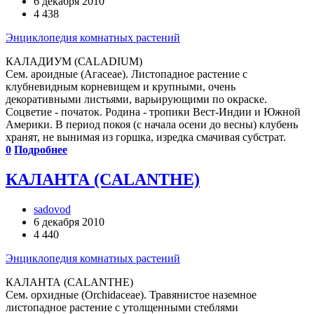
6 декабря 2010
4 438
Энциклопедия комнатных растений
КАЛАДИУМ (САLADIUM)
Сем. ароидные (Агасеае). Листопадное растение с
клубневидным корневищем и крупными, очень
декоративными листьями, варьирующими по окраске.
Соцветие - початок. Родина - тропики Вест-Индии и Южной
Америки. В период покоя (с начала осени до весны) клубень
хранят, не вынимая из горшка, изредка смачивая субстрат.
0
Подробнее
КАЛАНТА (CALANTHE)
sadovod
6 декабря 2010
4 440
Энциклопедия комнатных растений
КАЛАНТА (CALANTHE)
Сем. орхидные (Orchidaceae). Травянистое наземное
листопадное растение с утолщенными стеблями