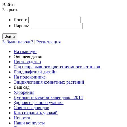
Войти
Закрыть
Логин:
Пароль:
Войти
Забыли пароль?
|
Регистрация
На главную
Овощеводство
Цветоводство
Сад непрерывного цветения многолетников
Ландшафтный дизайн
На подоконнике
Энциклопедия комнатных растений
Ваш сад
Удобрения
Лунный посевной календарь - 2014
Здоровье дачного участка
Советы садоводов
Как сохранить урожай
Новости
Наши конкурсы