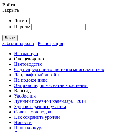
Войти
Закрыть
Логин:
Пароль:
Войти
Забыли пароль?
|
Регистрация
На главную
Овощеводство
Цветоводство
Сад непрерывного цветения многолетников
Ландшафтный дизайн
На подоконнике
Энциклопедия комнатных растений
Ваш сад
Удобрения
Лунный посевной календарь - 2014
Здоровье дачного участка
Советы садоводов
Как сохранить урожай
Новости
Наши конкурсы