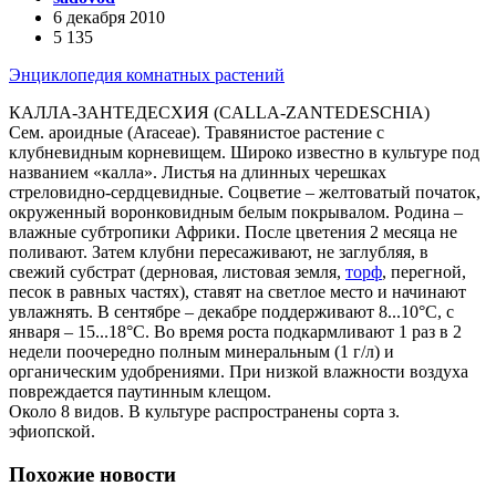
6 декабря 2010
5 135
Энциклопедия комнатных растений
КАЛЛА-ЗАНТЕДЕСХИЯ (CALLA-ZANTEDESCHIA)
Сем. ароидные (Araceae). Травянистое растение с
клубневидным корневищем. Широко известно в культуре под
названием «калла». Листья на длинных черешках
стреловидно-сердцевидные. Соцветие – желтоватый початок,
окруженный воронковидным белым покрывалом. Родина –
влажные субтропики Африки. После цветения 2 месяца не
поливают. Затем клубни пересаживают, не заглубляя, в
свежий субстрат (дерновая, листовая земля,
торф
, перегной,
песок в равных частях), ставят на светлое место и начинают
увлажнять. В сентябре – декабре поддерживают 8...10°C, с
января – 15...18°C. Во время роста подкармливают 1 раз в 2
недели поочередно полным минеральным (1 г/л) и
органическим удобрениями. При низкой влажности воздуха
повреждается паутинным клещом.
Около 8 видов. В культуре распространены сорта з.
эфиопской.
Похожие новости