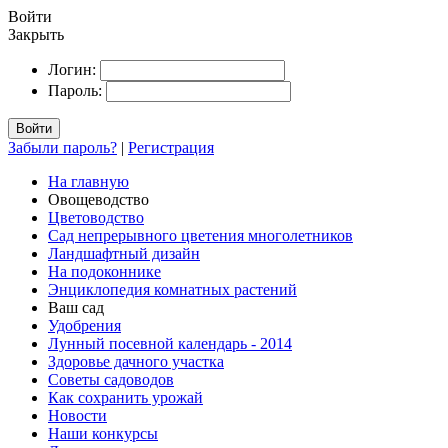
Войти
Закрыть
Логин:
Пароль:
Войти
Забыли пароль?
|
Регистрация
На главную
Овощеводство
Цветоводство
Сад непрерывного цветения многолетников
Ландшафтный дизайн
На подоконнике
Энциклопедия комнатных растений
Ваш сад
Удобрения
Лунный посевной календарь - 2014
Здоровье дачного участка
Советы садоводов
Как сохранить урожай
Новости
Наши конкурсы