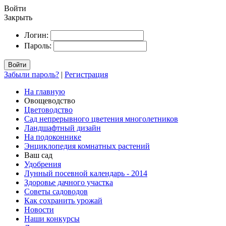
Войти
Закрыть
Логин:
Пароль:
Войти
Забыли пароль?
|
Регистрация
На главную
Овощеводство
Цветоводство
Сад непрерывного цветения многолетников
Ландшафтный дизайн
На подоконнике
Энциклопедия комнатных растений
Ваш сад
Удобрения
Лунный посевной календарь - 2014
Здоровье дачного участка
Советы садоводов
Как сохранить урожай
Новости
Наши конкурсы