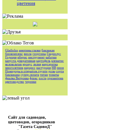
цветения
Gladiolus
анютины глазки
баклажан
биокомплекс
виола
георгины
Гладиолус
Годеция
иберис
инструмент
кабачки
капуста декоративная
картофель
клематис
колокольчик
крокус
лилия
маргаритка
многолетник
нарцисс
настурция
НВ
пион
Помидоры в открытом грунте
розы
сорта
баклажана
супер-лопата
титан
томаты
фиалка Витрокка
флокс
хоста
хризантема
цветоводство
черенки
Сайт для садоводов,
цветоводов, огородников
"Газета СадовоД"