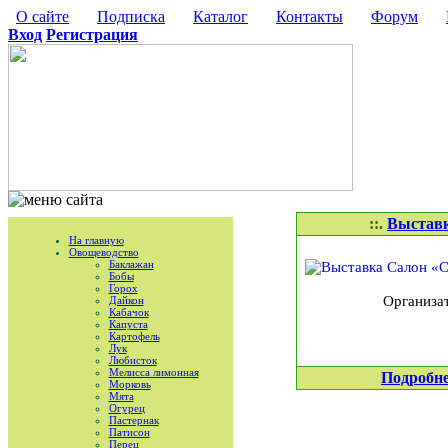
О сайте
Подписка
Каталог
Контакты
Форум
Вход
Регистрация
::.
Выставк
На главную
Овощеводство
Баклажан
Бобы
Горох
Организа
Дайкон
Кабачок
Капуста
Картофель
Лук
Любисток
Мелисса лимонная
Подробн
Морковь
Мята
Огурец
Пастернак
Патисон
Перец