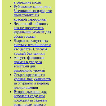
в середине июля
Рубиновые капли лета:
5 гениальных идей, что
приготовить из
красной смородины
Чесночный тайминг:
как не пропустить
идеальный момент для
сбора урожая
Дырки на капустных
листьях: кто виноват и
что делать? Спасаем
урожай без паники
Август: финишная
прямая в уходе за
томатами для
рекордного урожая
Секрет хрустящего
урожая: как ухаживать
за огурцами в период
плодоношения
Второе дыхание для
королевы сада: чем
подкормить садовые
розы после первого