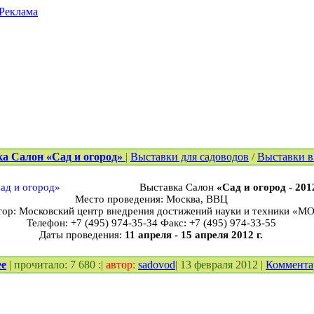
Реклама
а Салон «Сад и огород»
|
Выставки для садоводов
/
Выставки в
Выставка Салон
«Сад и огород - 201
Место проведения: Москва, ВВЦ
тор: Московский центр внедрения достижений науки и техники «
Телефон: +7 (495) 974-35-34 Факс: +7 (495) 974-33-55
Даты проведения:
11 апреля - 15 апреля 2012 г.
ее
| прочитало: 7 680 :|
автор:
sadovod
| 13 февраля 2012 |
Коммент