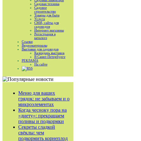
Садовый инвентарь
Садовая техника
Садовое
строительство
Товары для быта
Услуги
СМИ, сайты для
садоводов
Интернет магазины
Регистрация в
каталоге
Ссылки
Видеоматериалы
Выставки для садоводов
Календарь выставок
В Санкт-Петербурге
РЕКЛАМА
На сайте
RSS
Меню для ваших
грядок: не забываем и о
микроэлементах
Когда чесноку пора на
«диету»: прекращаем
поливы и подкормки
Секреты сладкой
свёклы: чем
подкормить корнеплод