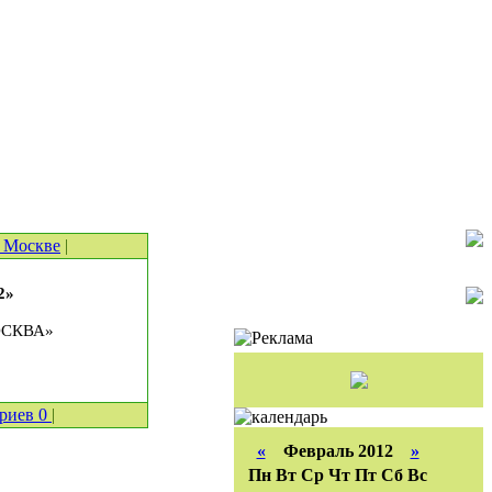
 Москве
|
2»
МОСКВА»
ариев
0
|
«
Февраль 2012
»
Пн
Вт
Ср
Чт
Пт
Сб
Вс