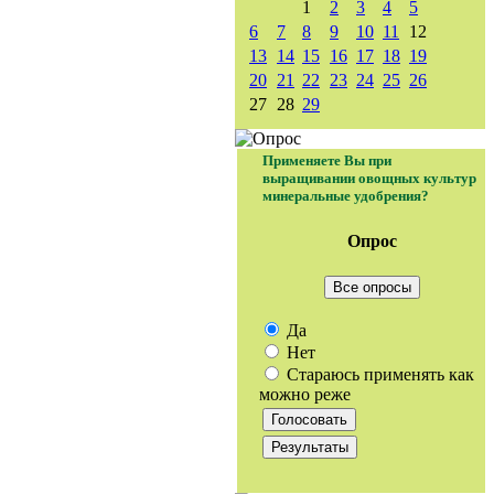
1
2
3
4
5
6
7
8
9
10
11
12
13
14
15
16
17
18
19
20
21
22
23
24
25
26
27
28
29
Применяете Вы при
выращивании овощных культур
минеральные удобрения?
Опрос
Все опросы
Да
Нет
Стараюсь применять как
можно реже