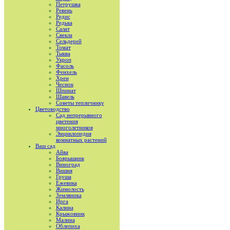
Петрушка
Ревень
Редис
Редька
Салат
Свекла
Сельдерей
Томат
Тыква
Укроп
Фасоль
Фенхель
Хрен
Чеснок
Шпинат
Шавель
Советы тепличнику
Цветоводство
Сад непрерывного
цветения
многолетников
Энциклопедия
комнатных растений
Ваш сад
Айва
Боярышник
Виноград
Вишня
Груша
Ежевика
Жимолость
Земляника
Ирга
Калина
Крыжовник
Малина
Облепиха