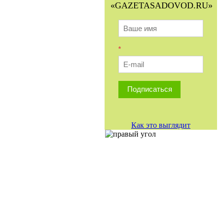
«GAZETASADOVOD.RU»
*
Подписаться
Как это выглядит