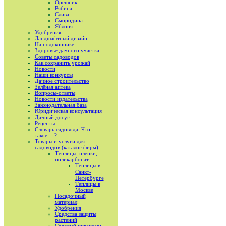
Орешник
Рябина
Слива
Смородина
Яблоня
Удобрения
Ландшафтный дизайн
На подоконнике
Здоровье дачного участка
Советы садоводов
Как сохранить урожай
Новости
Наши конкурсы
Дачное строительство
Зелёная аптека
Вопросы-ответы
Новости издательства
Законодательная база
Юридическая консультация
Дачный досуг
Рецепты
Словарь садовода. Что
такое… ?
Товары и услуги для
садоводов (каталог фирм)
Теплицы, пленки,
поликарбонат
Теплицы в
Санкт-
Петербурге
Теплицы в
Москве
Посадочный
материал
Удобрения
Средства защиты
растений