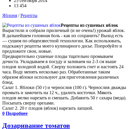
25 сентября 2014
13 454
Яблоня
/
Рецепты
Рецепты из сушеных яблок
Вырастили и собрали приличный (и не очень!) урожай яблок.
В дальнейшем головная боль - как их сохранить? Выход есть
— сушим по общеизвестной технологии. Как использовать,
подскажут рецепты моего кулинарного досье. Попробуйте и
предложите свои, новые.
Предварительно сушеные плоды тщательно промываем
дочиста. Укладываем в посуду и заливаем на 2-3 см выше
плодов холодной водой. Сверху положить гнет и настоять 24
часа. Воду менять несколько раз. Обработанные таким
образом яблоки используют для приготовления различных
блюд.
Салат 1. Яблоки (50 г) и чернослив (100 г). Чернослив дважды
промыть и замочить на 12 ч., удалить косточки. Мякоть
плодов мелко нарезать и смешать. Добавить 50 г сахара (меда).
Посыпать сверху орехами.
Салат 2. 20 г плодов (яблок) нарезать лапшой.
0
Подробнее
Дозаривание томатов