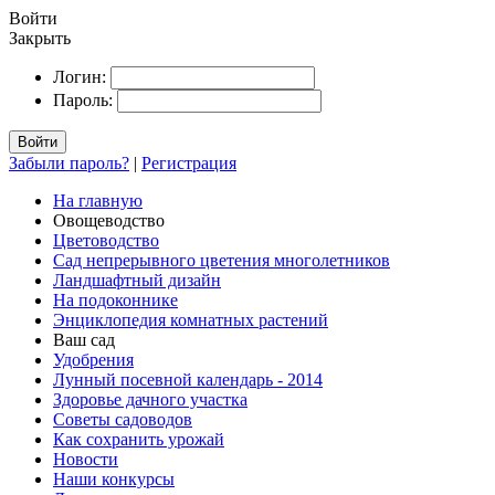
Войти
Закрыть
Логин:
Пароль:
Войти
Забыли пароль?
|
Регистрация
На главную
Овощеводство
Цветоводство
Сад непрерывного цветения многолетников
Ландшафтный дизайн
На подоконнике
Энциклопедия комнатных растений
Ваш сад
Удобрения
Лунный посевной календарь - 2014
Здоровье дачного участка
Советы садоводов
Как сохранить урожай
Новости
Наши конкурсы