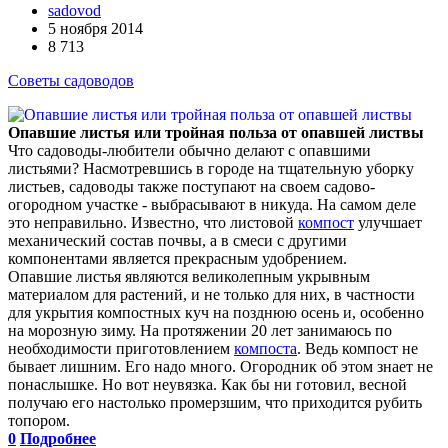
sadovod
5 ноября 2014
8 713
Советы садоводов
Опавшие листья или тройная польза от опавшей листвы
Что садоводы-любители обычно делают с опавшими
листьями? Насмотревшись в городе на тщательную уборку
листьев, садоводы также поступают на своем садово-
огородном участке - выбрасывают в никуда. На самом деле
это неправильно. Известно, что листовой
компост
улучшает
механический состав почвы, а в смеси с другими
компонентами является прекрасным удобрением.
Опавшие листья являются великолепным укрывным
материалом для растений, и не только для них, в частности
для укрытия компостных куч на позднюю осень и, особенно
на морозную зиму. На протяжении 20 лет занимаюсь по
необходимости приготовлением
компоста
. Ведь компост не
бывает лишним. Его надо много. Огородник об этом знает не
понаслышке. Но вот неувязка. Как бы ни готовил, весной
получаю его настолько промерзшим, что приходится рубить
топором.
0
Подробнее