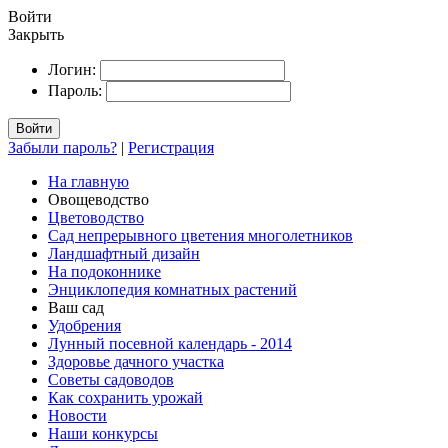
Войти
Закрыть
Логин:
Пароль:
Войти
Забыли пароль?
|
Регистрация
На главную
Овощеводство
Цветоводство
Сад непрерывного цветения многолетников
Ландшафтный дизайн
На подоконнике
Энциклопедия комнатных растений
Ваш сад
Удобрения
Лунный посевной календарь - 2014
Здоровье дачного участка
Советы садоводов
Как сохранить урожай
Новости
Наши конкурсы