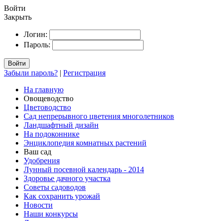
Войти
Закрыть
Логин:
Пароль:
Войти
Забыли пароль?
|
Регистрация
На главную
Овощеводство
Цветоводство
Сад непрерывного цветения многолетников
Ландшафтный дизайн
На подоконнике
Энциклопедия комнатных растений
Ваш сад
Удобрения
Лунный посевной календарь - 2014
Здоровье дачного участка
Советы садоводов
Как сохранить урожай
Новости
Наши конкурсы