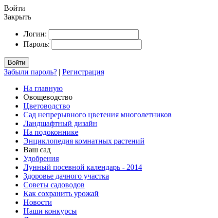
Войти
Закрыть
Логин:
Пароль:
Войти
Забыли пароль?
|
Регистрация
На главную
Овощеводство
Цветоводство
Сад непрерывного цветения многолетников
Ландшафтный дизайн
На подоконнике
Энциклопедия комнатных растений
Ваш сад
Удобрения
Лунный посевной календарь - 2014
Здоровье дачного участка
Советы садоводов
Как сохранить урожай
Новости
Наши конкурсы