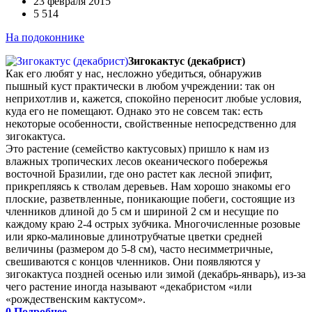
23 февраля 2015
5 514
На подоконнике
Зигокактус (декабрист)
Как его любят у нас, несложно убедиться, обнаружив
пышный куст практически в любом учреждении: так он
неприхотлив и, кажется, спокойно переносит любые условия,
куда его не помещают. Однако это не совсем так: есть
некоторые особенности, свойственные непосредственно для
зигокактуса.
Это растение (семейство кактусовых) пришло к нам из
влажных тропических лесов океанического побережья
восточной Бразилии, где оно растет как лесной эпифит,
прикрепляясь к стволам деревьев. Нам хорошо знакомы его
плоские, разветвленные, поникающие побеги, состоящие из
членников длиной до 5 см и шириной 2 см и несущие по
каждому краю 2-4 острых зубчика. Многочисленные розовые
или ярко-малиновые длинотрубчатые цветки средней
величины (размером до 5-8 см), часто несимметричные,
свешиваются с концов членников. Они появляются у
зигокактуса поздней осенью или зимой (декабрь-январь), из-за
чего растение иногда называют «декабристом «или
«рождественским кактусом».
0
Подробнее