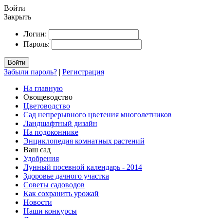
Войти
Закрыть
Логин:
Пароль:
Войти
Забыли пароль?
|
Регистрация
На главную
Овощеводство
Цветоводство
Сад непрерывного цветения многолетников
Ландшафтный дизайн
На подоконнике
Энциклопедия комнатных растений
Ваш сад
Удобрения
Лунный посевной календарь - 2014
Здоровье дачного участка
Советы садоводов
Как сохранить урожай
Новости
Наши конкурсы