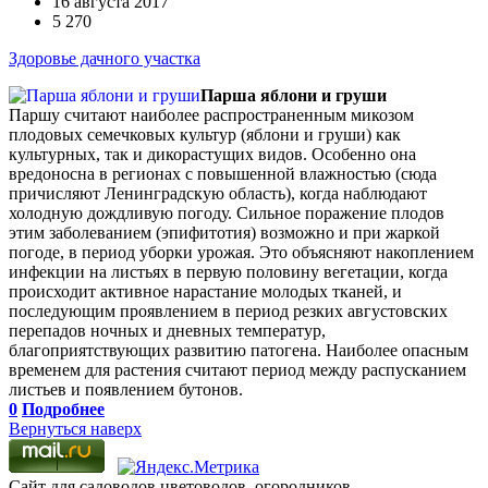
16 августа 2017
5 270
Здоровье дачного участка
Парша яблони и груши
Паршу считают наиболее распространенным микозом
плодовых семечковых культур (яблони и груши) как
культурных, так и дикорастущих видов. Особенно она
вредоносна в регионах с повышенной влажностью (сюда
причисляют Ленинградскую область), когда наблюдают
холодную дождливую погоду. Сильное поражение плодов
этим заболеванием (эпифитотия) возможно и при жаркой
погоде, в период уборки урожая. Это объясняют накоплением
инфекции на листьях в первую половину вегетации, когда
происходит активное нарастание молодых тканей, и
последующим проявлением в период резких августовских
перепадов ночных и дневных температур,
благоприятствующих развитию патогена. Наиболее опасным
временем для растения считают период между распусканием
листьев и появлением бутонов.
0
Подробнее
Вернуться наверх
Сайт для садоводов,цветоводов, огородников