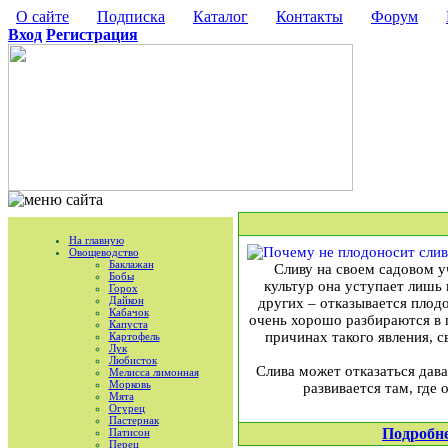
О сайте
Подписка
Каталог
Контакты
Форум
Вход
Регистрация
На главную
Овощеводство
Баклажан
Сливу на своем садовом 
Бобы
культур она уступает лишь 
Горох
Дайкон
других – отказывается плод
Кабачок
очень хорошо разбираются в 
Капуста
причинах такого явления, 
Картофель
Лук
Любисток
Слива может отказаться дав
Мелисса лимонная
Морковь
развивается там, где
Мята
Огурец
Пастернак
Подробн
Патисон
Перец