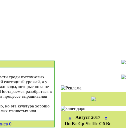
ости среди косточковых
ый ежегодный урожай, а у
адоводы, которые пока не
 Постараемся разобраться в
 в процессе выращивания
о, но эта культура хорошо
елых глинистых или
«
Август 2017
»
Пн
Вт
Ср
Чт
Пт
Сб
Вс
риев
0
|