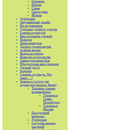
Орешник
Рябина
Слива
Смородина
Яблоня
Удобрения
Ландшафтный дизайн
На подоконнике
Здоровье дачного участка
Советы садоводов
Как сохранить урожай
Новости
Наши конкурсы
Дачное строительство
Зелёная аптека
Вопросы-ответы
Новости издательства
Законодательная база
Юридическая консультация
Дачный досуг
Рецепты
Словарь садовода. Что
такое… ?
Товары и услуги для
садоводов (каталог фирм)
Теплицы, пленки,
поликарбонат
Теплицы в
Санкт-
Петербурге
Теплицы в
Москве
Посадочный
материал
Удобрения
Средства защиты
растений