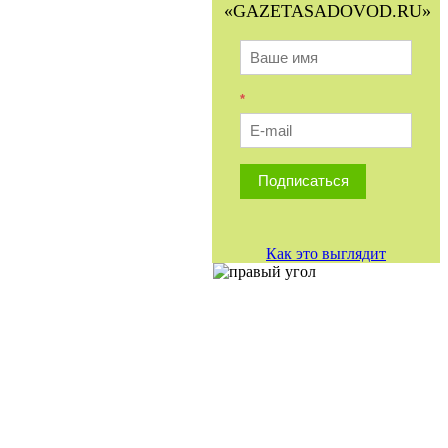
«GAZETASADOVOD.RU»
*
Подписаться
Как это выглядит