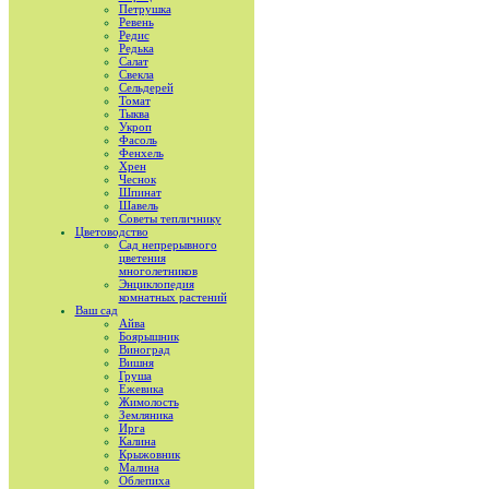
Петрушка
Ревень
Редис
Редька
Салат
Свекла
Сельдерей
Томат
Тыква
Укроп
Фасоль
Фенхель
Хрен
Чеснок
Шпинат
Шавель
Советы тепличнику
Цветоводство
Сад непрерывного
цветения
многолетников
Энциклопедия
комнатных растений
Ваш сад
Айва
Боярышник
Виноград
Вишня
Груша
Ежевика
Жимолость
Земляника
Ирга
Калина
Крыжовник
Малина
Облепиха