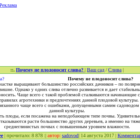
Реклама
::.
Почему не плодоносит слива?
|
Ваш сад
/
Слива
|
Почему не плодоносит слива?
участке выращивают большинство российских дачников – по полярн
вишне. Однако у одних слива отлично развивается и дает стабильн
оносить. Чаще всего с такой проблемой сталкиваются начинающие с
правилах агротехники и предпочтениях данной плодовой культуры.
связанного чаще всего с ошибками, допущенными самим садоводом
данной культуры.
ать плоды, если посажена на неподобающем типе почвы. Удивительн
 отказываются расти большинство других деревьев, а именно на тяж
среднеглинистых почвах с повышенным уровнем влажности.
ее
| прочитало: 8 878 :|
автор:
sadovod
| 14 августа 2017 |
Коммента