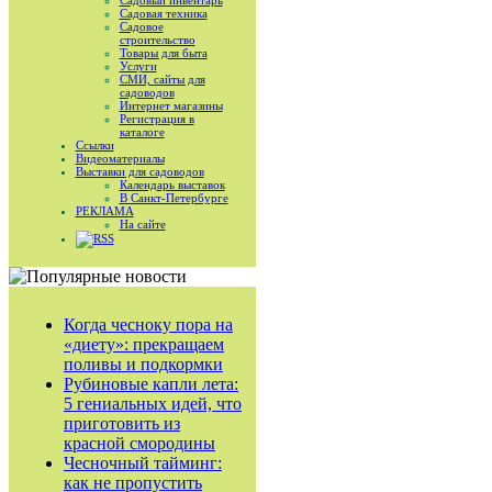
Садовый инвентарь
Садовая техника
Садовое
строительство
Товары для быта
Услуги
СМИ, сайты для
садоводов
Интернет магазины
Регистрация в
каталоге
Ссылки
Видеоматериалы
Выставки для садоводов
Календарь выставок
В Санкт-Петербурге
РЕКЛАМА
На сайте
RSS
Когда чесноку пора на
«диету»: прекращаем
поливы и подкормки
Рубиновые капли лета:
5 гениальных идей, что
приготовить из
красной смородины
Чесночный тайминг:
как не пропустить