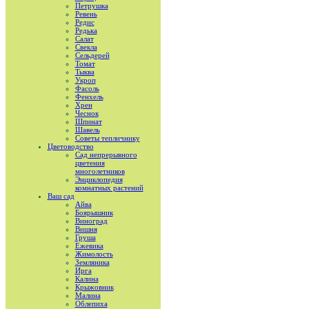
Петрушка
Ревень
Редис
Редька
Салат
Свекла
Сельдерей
Томат
Тыква
Укроп
Фасоль
Фенхель
Хрен
Чеснок
Шпинат
Шавель
Советы тепличнику
Цветоводство
Сад непрерывного
цветения
многолетников
Энциклопедия
комнатных растений
Ваш сад
Айва
Боярышник
Виноград
Вишня
Груша
Ежевика
Жимолость
Земляника
Ирга
Калина
Крыжовник
Малина
Облепиха