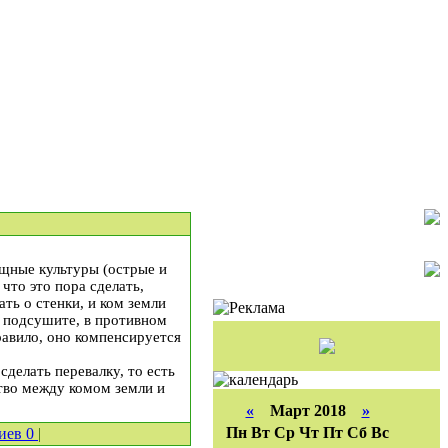
щные культуры (острые и
 что это пора сделать,
ть о стенки, и ком земли
 подсушите, в противном
равило, оно компенсируется
делать перевалку, то есть
тво между комом земли и
«
Март 2018
»
Пн
Вт
Ср
Чт
Пт
Сб
Вс
иев
0
|