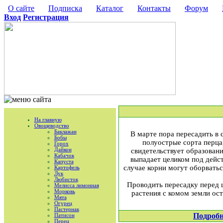
О сайте
Подписка
Каталог
Контакты
Форум
Вход
Регистрация
На главную
Овощеводство
Баклажан
В марте пора пересадить в
Бобы
полуострые сорта перца, 
Горох
Дайкон
свидетельствует образовани
Кабачок
выпадает целиком под дейс
Капуста
случае корни могут оборватьс
Картофель
Лук
Любисток
Проводить пересадку перед ц
Мелисса лимонная
Морковь
растения с комом земли ос
Мята
Огурец
Пастернак
Подробн
Патисон
Перец