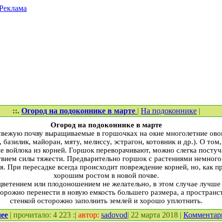
Реклама
::.
Огород на подоконнике в марте
|
На подоконнике
|
Огород на подоконнике в марте
 свежую почву выращиваемые в горшочках на окне многолетние ово
базилик, майоран, мяту, мелиссу, эстрагон, котовник и др.). О том,
е войлока из корней. Горшок переворачивают, можно слегка постуча
твием силы тяжести. Предварительно горшок с растениями немного
я. При пересадке всегда происходит повреждение корней, но, как п
хорошим ростом в новой почве.
ветением или плодоношением не желательно, в этом случае лучше с
торожно перенести в новую емкость большего размера, а пространс
стенкой осторожно заполнить землей и хорошо уплотнить.
ее
| прочитало: 4 223 :|
автор:
sadovod
| 22 марта 2018 |
Комментар