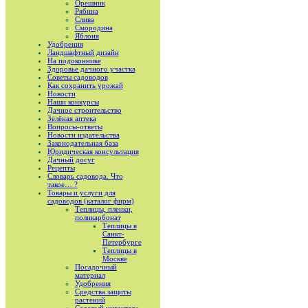
Орешник
Рябина
Слива
Смородина
Яблоня
Удобрения
Ландшафтный дизайн
На подоконнике
Здоровье дачного участка
Советы садоводов
Как сохранить урожай
Новости
Наши конкурсы
Дачное строительство
Зелёная аптека
Вопросы-ответы
Новости издательства
Законодательная база
Юридическая консультация
Дачный досуг
Рецепты
Словарь садовода. Что
такое… ?
Товары и услуги для
садоводов (каталог фирм)
Теплицы, пленки,
поликарбонат
Теплицы в
Санкт-
Петербурге
Теплицы в
Москве
Посадочный
материал
Удобрения
Средства защиты
растений