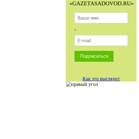
«GAZETASADOVOD.RU»
*
Подписаться
Как это выглядит