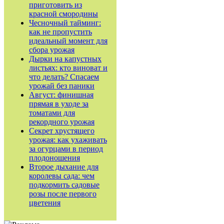
приготовить из
красной смородины
Чесночный тайминг:
как не пропустить
идеальный момент для
сбора урожая
Дырки на капустных
листьях: кто виноват и
что делать? Спасаем
урожай без паники
Август: финишная
прямая в уходе за
томатами для
рекордного урожая
Секрет хрустящего
урожая: как ухаживать
за огурцами в период
плодоношения
Второе дыхание для
королевы сада: чем
подкормить садовые
розы после первого
цветения