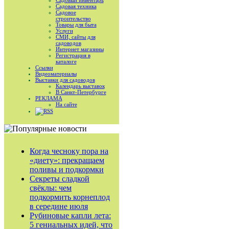
Садовый инвентарь
Садовая техника
Садовое
строительство
Товары для быта
Услуги
СМИ, сайты для
садоводов
Интернет магазины
Регистрация в
каталоге
Ссылки
Видеоматериалы
Выставки для садоводов
Календарь выставок
В Санкт-Петербурге
РЕКЛАМА
На сайте
RSS
Когда чесноку пора на
«диету»: прекращаем
поливы и подкормки
Секреты сладкой
свёклы: чем
подкормить корнеплод
в середине июля
Рубиновые капли лета:
5 гениальных идей, что