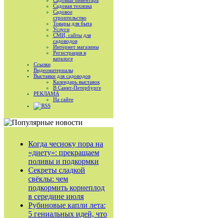
Садовый инвентарь
Садовая техника
Садовое
строительство
Товары для быта
Услуги
СМИ, сайты для
садоводов
Интернет магазины
Регистрация в
каталоге
Ссылки
Видеоматериалы
Выставки для садоводов
Календарь выставок
В Санкт-Петербурге
РЕКЛАМА
На сайте
RSS
Когда чесноку пора на
«диету»: прекращаем
поливы и подкормки
Секреты сладкой
свёклы: чем
подкормить корнеплод
в середине июля
Рубиновые капли лета:
5 гениальных идей, что