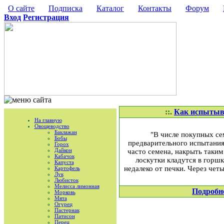
О сайте
Подписка
Каталог
Контакты
Форум
Вход
Регистрация
::.
Как испытыва
На главную
Овощеводство
Баклажан
"В числе покупных се
Бобы
предварительного испытания
Горох
Дайкон
часто семена, накрыть таким
Кабачок
лоскутки кладутся в горшк
Капуста
недалеко от печки. Через чет
Картофель
Лук
Любисток
Мелисса лимонная
Подробн
Морковь
Мята
Огурец
Пастернак
Патисон
Перец