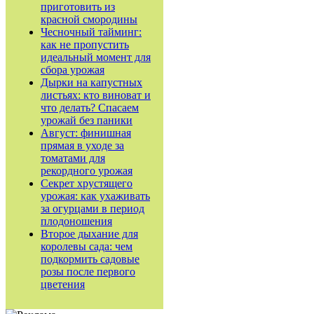
приготовить из
красной смородины
Чесночный тайминг:
как не пропустить
идеальный момент для
сбора урожая
Дырки на капустных
листьях: кто виноват и
что делать? Спасаем
урожай без паники
Август: финишная
прямая в уходе за
томатами для
рекордного урожая
Секрет хрустящего
урожая: как ухаживать
за огурцами в период
плодоношения
Второе дыхание для
королевы сада: чем
подкормить садовые
розы после первого
цветения