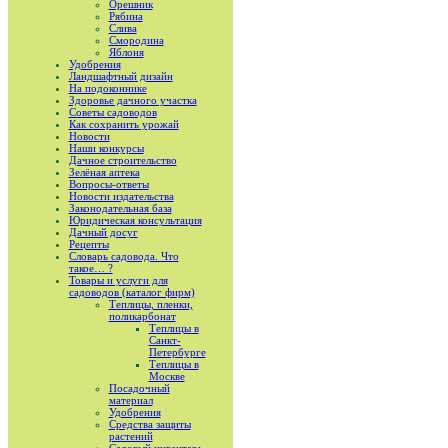
Орешник
Рябина
Слива
Смородина
Яблоня
Удобрения
Ландшафтный дизайн
На подоконнике
Здоровье дачного участка
Советы садоводов
Как сохранить урожай
Новости
Наши конкурсы
Дачное строительство
Зелёная аптека
Вопросы-ответы
Новости издательства
Законодательная база
Юридическая консультация
Дачный досуг
Рецепты
Словарь садовода. Что
такое… ?
Товары и услуги для
садоводов (каталог фирм)
Теплицы, пленки,
поликарбонат
Теплицы в
Санкт-
Петербурге
Теплицы в
Москве
Посадочный
материал
Удобрения
Средства защиты
растений