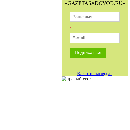
«GAZETASADOVOD.RU»
*
Подписаться
Как это выглядит