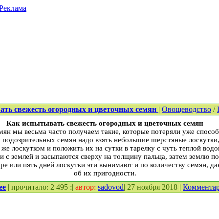
Реклама
ть свежесть огородных и цветочных семян
|
Овощеводство
/
Как испытывать свежесть огородных и цветочных семян
мян мы весьма часто получаем такие, которые потеряли уже способ
 подозрительных семян надо взять небольшие шерстяные лоскутки,
 же лоскутком и положить их на сутки в тарелку с чуть теплой водо
и с землей и засыпаются сверху на толщину пальца, затем землю п
ыре или пять дней лоскутки эти вынимают и по количеству семян, д
об их пригодности.
ее
| прочитало: 2 495 :|
автор:
sadovod
| 27 ноября 2018 |
Коммента