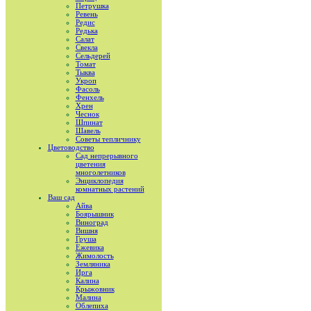
Петрушка
Ревень
Редис
Редька
Салат
Свекла
Сельдерей
Томат
Тыква
Укроп
Фасоль
Фенхель
Хрен
Чеснок
Шпинат
Шавель
Советы тепличнику
Цветоводство
Сад непрерывного
цветения
многолетников
Энциклопедия
комнатных растений
Ваш сад
Айва
Боярышник
Виноград
Вишня
Груша
Ежевика
Жимолость
Земляника
Ирга
Калина
Крыжовник
Малина
Облепиха