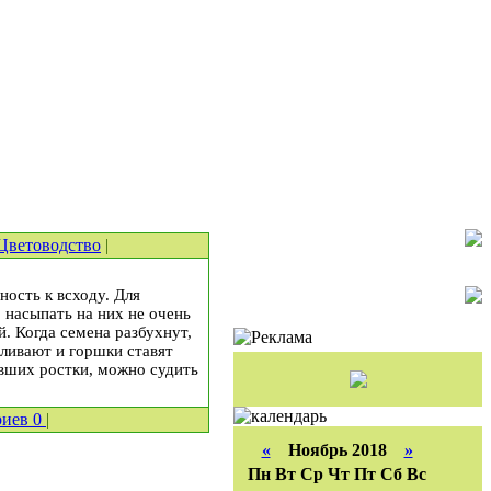
Цветоводство
|
ность к всходу. Для
 насыпать на них не очень
й. Когда семена разбухнут,
оливают и горшки ставят
авших ростки, можно судить
риев
0
|
«
Ноябрь 2018
»
Пн
Вт
Ср
Чт
Пт
Сб
Вс