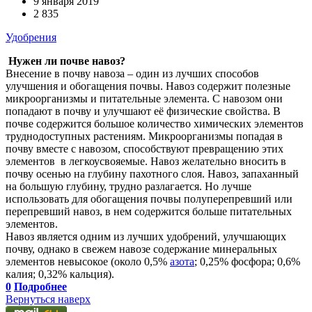
9 января 2019
2 835
Удобрения
Нужен ли почве навоз?
Внесение в почву навоза – один из лучших способов
улучшения и обогащения почвы. Навоз содержит полезные
микроорганизмы и питательные элемента. С навозом они
попадают в почву и улучшают её физические свойства. В
почве содержится большое количество химических элементов
труднодоступных растениям. Микроорганизмы попадая в
почву вместе с навозом, способствуют превращению этих
элементов в легкоусвояемые. Навоз желательно вносить в
почву осенью на глубину пахотного слоя. Навоз, запаханный
на большую глубину, трудно разлагается. Но лучше
использовать для обогащения почвы полуперепревший или
перепревший навоз, в нем содержится больше питательных
элементов.
Навоз является одним из лучших удобрений, улучшающих
почву, однако в свежем навозе содержание минеральных
элементов невысокое (около 0,5%
азота
; 0,25% фосфора; 0,6%
калия; 0,32% кальция).
0
Подробнее
Вернуться наверх