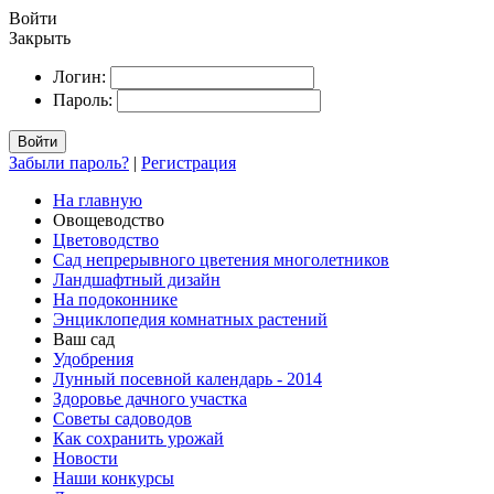
Войти
Закрыть
Логин:
Пароль:
Войти
Забыли пароль?
|
Регистрация
На главную
Овощеводство
Цветоводство
Сад непрерывного цветения многолетников
Ландшафтный дизайн
На подоконнике
Энциклопедия комнатных растений
Ваш сад
Удобрения
Лунный посевной календарь - 2014
Здоровье дачного участка
Советы садоводов
Как сохранить урожай
Новости
Наши конкурсы