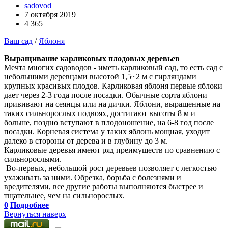
sadovod
7 октября 2019
4 365
Ваш сад
/
Яблоня
Выращивание карликовых плодовых деревьев
Мечта многих садоводов - иметь карликовый сад, то есть сад с
небольшими деревцами высотой 1,5~2 м с гирляндами
крупных красивых плодов. Карликовая яблоня первые яблоки
дает через 2-3 года после посадки. Обычные сорта яблони
прививают на сеянцы или на дички. Яблони, выращенные на
таких сильнорослых подвоях, достигают высоты 8 м и
больше, поздно вступают в плодоношение, на 6-8 год после
посадки. Корневая система у таких яблонь мощная, уходит
далеко в стороны от дерева и в глубину до 3 м.
Карликовые деревья имеют ряд преимуществ по сравнению с
сильнорослыми.
Во-первых, небольшой рост деревьев позволяет с легкостью
ухаживать за ними. Обрезка, борьба с болезнями и
вредителями, все другие работы выполняются быстрее и
тщательнее, чем на сильнорослых.
0
Подробнее
Вернуться наверх