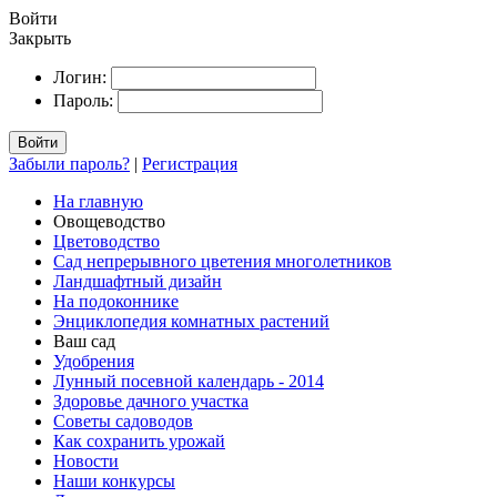
Войти
Закрыть
Логин:
Пароль:
Войти
Забыли пароль?
|
Регистрация
На главную
Овощеводство
Цветоводство
Сад непрерывного цветения многолетников
Ландшафтный дизайн
На подоконнике
Энциклопедия комнатных растений
Ваш сад
Удобрения
Лунный посевной календарь - 2014
Здоровье дачного участка
Советы садоводов
Как сохранить урожай
Новости
Наши конкурсы