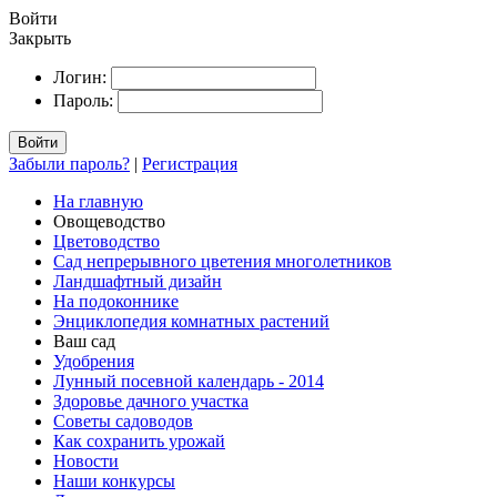
Войти
Закрыть
Логин:
Пароль:
Войти
Забыли пароль?
|
Регистрация
На главную
Овощеводство
Цветоводство
Сад непрерывного цветения многолетников
Ландшафтный дизайн
На подоконнике
Энциклопедия комнатных растений
Ваш сад
Удобрения
Лунный посевной календарь - 2014
Здоровье дачного участка
Советы садоводов
Как сохранить урожай
Новости
Наши конкурсы