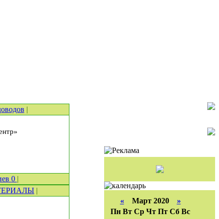
доводов
|
ентр»
иев
0
|
ТЕРИАЛЫ
|
«
Март 2020
»
Пн
Вт
Ср
Чт
Пт
Сб
Вс