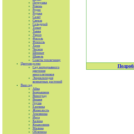
Петрушка
Ревень
Редис
Редька
Салат
Свекла
Сельдерей
Томат
Тыква
Укроп
Фасоль
Фенхель
Хрен
Чеснок
Шпинат
Шавель
Советы тепличнику
Цветоводство
Подроб
Сад непрерывного
цветения
многолетников
Энциклопедия
комнатных растений
Ваш сад
Айва
Боярышник
Виноград
Вишня
Груша
Ежевика
Жимолость
Земляника
Ирга
Калина
Крыжовник
Малина
Облепиха