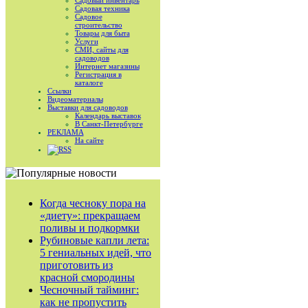
Садовый инвентарь
Садовая техника
Садовое
строительство
Товары для быта
Услуги
СМИ, сайты для
садоводов
Интернет магазины
Регистрация в
каталоге
Ссылки
Видеоматериалы
Выставки для садоводов
Календарь выставок
В Санкт-Петербурге
РЕКЛАМА
На сайте
RSS
Когда чесноку пора на
«диету»: прекращаем
поливы и подкормки
Рубиновые капли лета:
5 гениальных идей, что
приготовить из
красной смородины
Чесночный тайминг:
как не пропустить