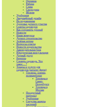
Орешник
Рябина
Слива
Смородина
Яблоня
Удобрения
Ландшафтный дизайн
На подоконнике
Здоровье дачного участка
Советы садоводов
Как сохранить урожай
Новости
Наши конкурсы
Дачное строительство
Зелёная аптека
Вопросы-ответы
Новости издательства
Законодательная база
Юридическая консультация
Дачный досуг
Рецепты
Словарь садовода. Что
такое… ?
Товары и услуги для
садоводов (каталог фирм)
Теплицы, пленки,
поликарбонат
Теплицы в
Санкт-
Петербурге
Теплицы в
Москве
Посадочный
материал
Удобрения
Средства защиты
растений