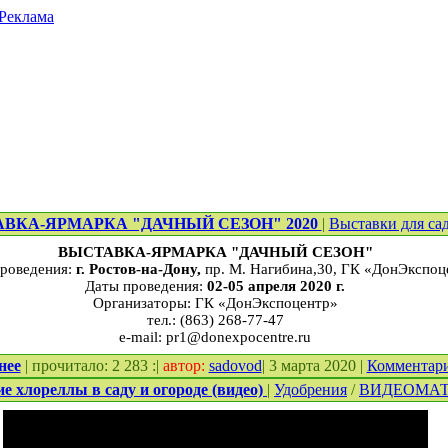
Реклама
ВКА-ЯРМАРКА "ДАЧНЫЙ СЕЗОН" 2020
|
Выставки для са
ВЫСТАВКА-ЯРМАРКА "ДАЧНЫЙ СЕЗОН"
роведения:
г. Ростов-на-Дону,
пр. М. Нагибина,30, ГК «ДонЭкспоц
Даты проведения:
02-05 апреля 2020 г.
Организаторы: ГК «ДонЭкспоцентр»
тел.: (863) 268-77-47
e-mail: pr1@donexpocentre.ru
нее
| прочитало: 2 283 :|
автор:
sadovod
| 3 марта 2020 |
Комментар
е хлореллы в саду и огороде (видео)
|
Удобрения
/
ВИДЕОМА