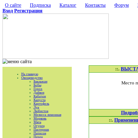
О сайте
Подписка
Каталог
Контакты
Форум
Вход
Регистрация
::.
ВЫСТА
На главную
Овощеводство
Баклажан
Место п
Бобы
Горох
Дайкон
Кабачок
Капуста
Картофель
Лук
Любисток
Подроб
Мелисса лимонная
Морковь
::.
Применени
Мята
Огурец
Пастернак
Патисон
Перец