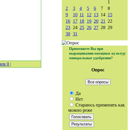
1
2
3
4
5
6
7
8
9
10
11
12
13
14
15
16
17
18
19
20
21
22
23
24
25
26
27
28
29
30
31
Применяете Вы при
выращивании овощных культур
минеральные удобрения?
иев
0
|
Опрос
Все опросы
Да
Нет
Стараюсь применять как
можно реже