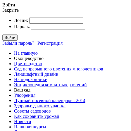
Войти
Закрыть
Логин:
Пароль:
Войти
Забыли пароль?
|
Регистрация
На главную
Овощеводство
Цветоводство
Сад непрерывного цветения многолетников
Ландшафтный дизайн
На подоконнике
Энциклопедия комнатных растений
Ваш сад
Удобрения
Лунный посевной календарь - 2014
Здоровье дачного участка
Советы садоводов
Как сохранить урожай
Новости
Наши конкурсы