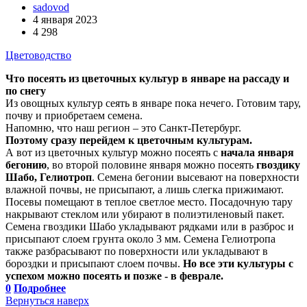
sadovod
4 января 2023
4 298
Цветоводство
Что посеять из цветочных культур в январе на рассаду и
по снегу
Из овощных культур сеять в январе пока нечего. Готовим тару,
почву и приобретаем семена.
Напомню, что наш регион – это Санкт-Петербург.
Поэтому сразу перейдем к цветочным культурам.
А вот из цветочных культур можно посеять с
начала января
бегонию
, во второй половине января можно посеять
гвоздику
Шабо, Гелиотроп
. Семена бегонии высевают на поверхности
влажной почвы, не присыпают, а лишь слегка прижимают.
Посевы помещают в теплое светлое место. Посадочную тару
накрывают стеклом или убирают в полиэтиленовый пакет.
Семена гвоздики Шабо укладывают рядками или в разброс и
присыпают слоем грунта около 3 мм. Семена Гелиотропа
также разбрасывают по поверхности или укладывают в
бороздки и присыпают слоем почвы.
Но все эти культуры с
успехом можно посеять и позже - в феврале.
0
Подробнее
Вернуться наверх