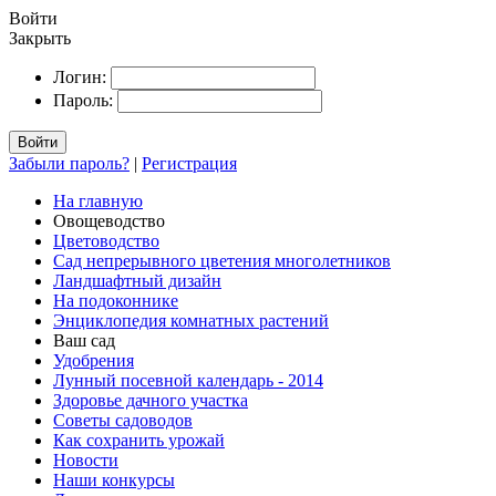
Войти
Закрыть
Логин:
Пароль:
Войти
Забыли пароль?
|
Регистрация
На главную
Овощеводство
Цветоводство
Сад непрерывного цветения многолетников
Ландшафтный дизайн
На подоконнике
Энциклопедия комнатных растений
Ваш сад
Удобрения
Лунный посевной календарь - 2014
Здоровье дачного участка
Советы садоводов
Как сохранить урожай
Новости
Наши конкурсы