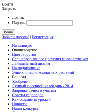
Войти
Закрыть
Логин:
Пароль:
Войти
Забыли пароль?
|
Регистрация
На главную
Овощеводство
Цветоводство
Сад непрерывного цветения многолетников
Ландшафтный дизайн
На подоконнике
Энциклопедия комнатных растений
Ваш сад
Удобрения
Лунный посевной календарь - 2014
Здоровье дачного участка
Советы садоводов
Как сохранить урожай
Новости
Наши конкурсы