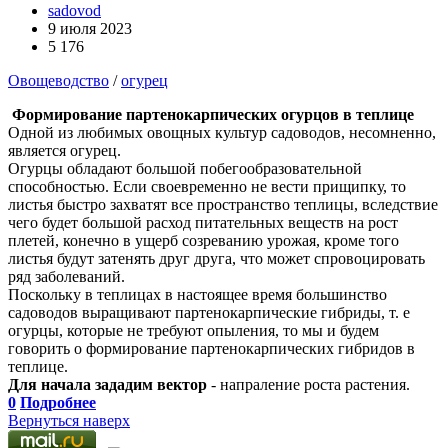
sadovod
9 июля 2023
5 176
Овощеводство
/
огурец
Формирование партенокарпических огурцов в теплице
Одной из любимых овощных культур садоводов, несомненно,
является огурец.
Огурцы обладают большой побегообразовательной
способностью. Если своевременно не вести прищипку, то
листья быстро захватят все пространство теплицы, вследствие
чего будет большой расход питательных веществ на рост
плетей, конечно в ущерб созреванию урожая, кроме того
листья будут затенять друг друга, что может спровоцировать
ряд заболеваний.
Поскольку в теплицах в настоящее время большинство
садоводов выращивают партенокарпические гибриды, т. е
огурцы, которые не требуют опыления, то мы и будем
говорить о формирование партенокарпических гибридов в
теплице.
Для начала зададим вектор
- напраление роста растения.
0
Подробнее
Вернуться наверх