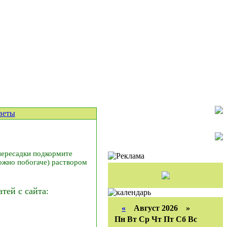
веты
 пересадки подкормите
можно побогаче) раствором
ей с сайта:
«
Август 2026 »
Пн
Вт
Ср
Чт
Пт
Сб
Вс