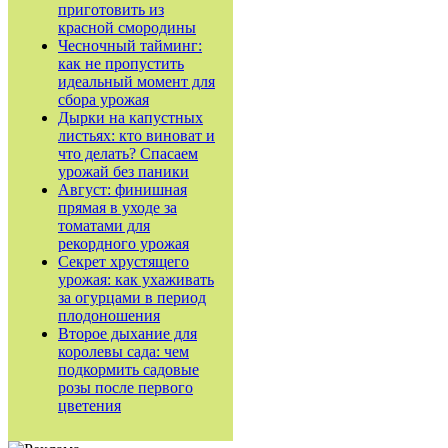
приготовить из
красной смородины
Чесночный тайминг:
как не пропустить
идеальный момент для
сбора урожая
Дырки на капустных
листьях: кто виноват и
что делать? Спасаем
урожай без паники
Август: финишная
прямая в уходе за
томатами для
рекордного урожая
Секрет хрустящего
урожая: как ухаживать
за огурцами в период
плодоношения
Второе дыхание для
королевы сада: чем
подкормить садовые
розы после первого
цветения