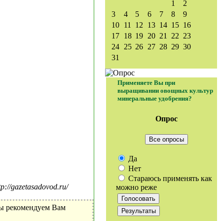
1
2
3
4
5
6
7
8
9
10
11
12
13
14
15
16
17
18
19
20
21
22
23
24
25
26
27
28
29
30
31
Применяете Вы при
выращивании овощных культур
минеральные удобрения?
Опрос
Все опросы
Да
Нет
Стараюсь применять как
//gazetasadovod.ru/
можно реже
Мы рекомендуем Вам