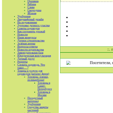
Орешник
Рябина
Слива
Смородина
Яблоня
Удобрения
Ландшафтный дизайн
На подоконнике
Здоровье дачного участка
Советы садоводов
Как сохранить урожай
Новости
Наши конкурсы
Дачное строительство
Зелёная аптека
Вопросы-ответы
::.
Новости издательства
Законодательная база
Юридическая консультация
Дачный досуг
Рецепты
Посетители, 
Словарь садовода. Что
такое… ?
Товары и услуги для
садоводов (каталог фирм)
Теплицы, пленки,
поликарбонат
Теплицы в
Санкт-
Петербурге
Теплицы в
Москве
Посадочный
материал
Удобрения
Средства защиты
растений