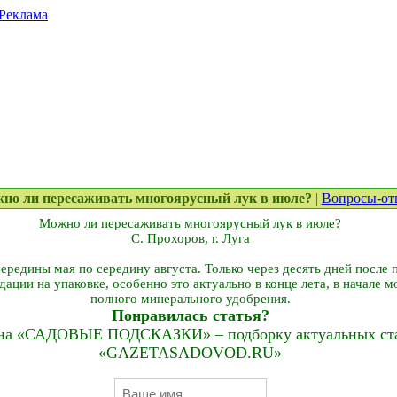
Реклама
жно ли пересаживать многоярусный лук в июле?
|
Вопросы-от
Можно ли пересаживать многоярусный лук в июле?
С. Прохоров, г. Луга
ередины мая по середину августа. Только через десять дней после
дации на упаковке, особенно это актуально в конце лета, в начале 
полного минерального удобрения.
Понравилась статья?
на «САДОВЫЕ ПОДСКАЗКИ» – подборку актуальных стат
«GAZETASADOVOD.RU»