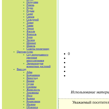
Петрушка
Ревень
Редис
Редька
Салат
Свекла
Сельдерей
Томат
Тыква
Укроп
Фасоль
Фенхель
Хрен
Чеснок
Шпинат
Шавель
Советы тепличнику
Цветоводство
0
Сад непрерывного
цветения
многолетников
Энциклопедия
комнатных растений
Ваш сад
Айва
Боярышник
Виноград
Вишня
Груша
Ежевика
Жимолость
Использование материа
Земляника
Ирга
Калина
Крыжовник
Уважаемый посетител
Малина
Облепиха