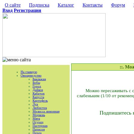
О сайте
Подписка
Каталог
Контакты
Форум
Вход
Регистрация
::. Мо
На главную
Овощеводство
Баклажан
Бобы
Горох
Дайкон
Можно пересаживать с с
Кабачок
слабеньким (1/10 от рекомен
Капуста
Картофель
Лук
Любисток
Мелисса лимонная
Подпишитесь 
Морковь
Мята
Огурец
Пастернак
Патисон
Перец