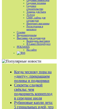
Садовый инвентарь
Садовая техника
Садовое
строительство
Товары для быта
Услуги
СМИ, сайты для
садоводов
Интернет магазины
Регистрация в
каталоге
Ссылки
Видеоматериалы
Выставки для садоводов
Календарь выставок
В Санкт-Петербурге
РЕКЛАМА
На сайте
RSS
Когда чесноку пора на
«диету»: прекращаем
поливы и подкормки
Секреты сладкой
свёклы: чем
подкормить корнеплод
в середине июля
Рубиновые капли лета:
5 гениальных идей, что