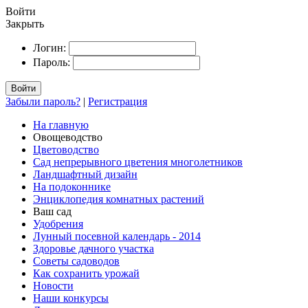
Войти
Закрыть
Логин:
Пароль:
Войти
Забыли пароль?
|
Регистрация
На главную
Овощеводство
Цветоводство
Сад непрерывного цветения многолетников
Ландшафтный дизайн
На подоконнике
Энциклопедия комнатных растений
Ваш сад
Удобрения
Лунный посевной календарь - 2014
Здоровье дачного участка
Советы садоводов
Как сохранить урожай
Новости
Наши конкурсы