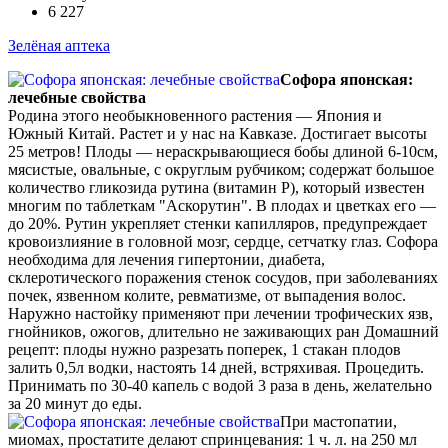
6 227
Зелёная аптека
Софора японская:
лечебные свойства
Родина этого необыкновенного растения — Япония и
Южный Китай. Растет и у нас на Кавказе. Достигает высоты
25 метров! Плоды — нераскрывающиеся бобы длиной 6-10см,
мясистые, овальные, с округлым рубчиком; содержат большое
количество гликозида рутина (витамин Р), который известен
многим по таблеткам "Аскорутин". В плодах и цветках его —
до 20%. Рутин укрепляет стенки капилляров, предупреждает
кровоизлияние в головной мозг, сердце, сетчатку глаз. Софора
необходима для лечения гипертонии, диабета,
склеротического поражения стенок сосудов, при заболеваниях
почек, язвенном колите, ревматизме, от выпадения волос.
Наружно настойку применяют при лечении трофических язв,
гнойников, ожогов, длительно не заживающих ран Домашний
рецепт: плоды нужно разрезать поперек, 1 стакан плодов
залить 0,5л водки, настоять 14 дней, встряхивая. Процедить.
Принимать по 30-40 капель с водой 3 раза в день, желательно
за 20 минут до еды.
При мастопатии,
миомах, простатите делают спринцевания: 1 ч. л. на 250 мл