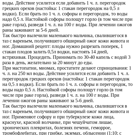
воды. Действие усилится если добавить 1 ч. л. перегородок
грецких орехов (настойка: 1 стакан перегородок на 0,5 л
водки). Если брать по 1 ч. л. софоры и перегородок, то воды
надо 0,5 л. Настойкой софоры полощут горло (в том числе при
раке горла), разведя 1 ч. л. на 100 г воды. При лечении ожогов
раны заживают за 5-6 дней.
Так быстро вылечили маленького мальчика, свалившегося в
таз с вареньем, получившего обширный ожог кожи живота и
ног. Домашний рецепт: плоды нужно разрезать поперек, 1
стакан плодов залить 0,5л водки, настоять 14 дней,
встряхивая. Процедить. Принимать по 30-40 капель с водой 3
раза в день, желательно за 20 минут до еды.
При мастопатии, миомах, простатите делают спринцевания: 1
ч. л. на 250 мл воды. Действие усилится если добавить 1 ч. л.
перегородок грецких орехов (настойка: 1 стакан перегородок
на 0,5 л водки). Если брать по 1 ч. л. софоры и перегородок, то
воды надо 0,5 л. Настойкой софоры полощут горло (в том
числе при раке горла), разведя 1 ч. л. на 100 г воды. При
лечении ожогов раны заживают за 5-6 дней.
Так быстро вылечили маленького мальчика, свалившегося в
таз с вареньем, получившего обширный ожог кожи живота и
ног. Применяют софору и при туберкулезе кожи лица,
краснухе, красной волчанке, при чешуйчатом лишае,
хронических плевритах, болезнях печени, геморрое,
тромбофлебитах, при грибке, экземах, облысении (1:10; с