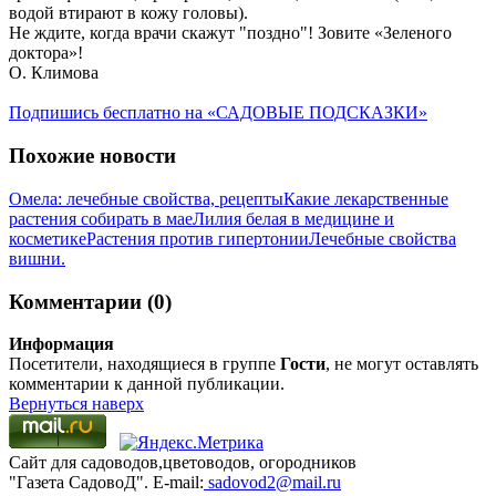
водой втирают в кожу головы).
Не ждите, когда врачи скажут "поздно"! Зовите «Зеленого
доктора»!
О. Климова
Подпишись бесплатно на «САДОВЫЕ ПОДСКАЗКИ»
Похожие новости
Омела: лечебные свойства, рецепты
Какие лекарственные
растения собирать в мае
Лилия белая в медицине и
косметике
Растения против гипертонии
Лечебные свойства
вишни.
Комментарии (0)
Информация
Посетители, находящиеся в группе
Гости
, не могут оставлять
комментарии к данной публикации.
Вернуться наверх
Сайт для садоводов,цветоводов, огородников
"Газета СадовоД". E-mail:
sadovod2@mail.ru