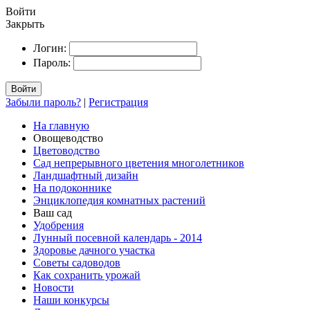
Войти
Закрыть
Логин:
Пароль:
Войти
Забыли пароль?
|
Регистрация
На главную
Овощеводство
Цветоводство
Сад непрерывного цветения многолетников
Ландшафтный дизайн
На подоконнике
Энциклопедия комнатных растений
Ваш сад
Удобрения
Лунный посевной календарь - 2014
Здоровье дачного участка
Советы садоводов
Как сохранить урожай
Новости
Наши конкурсы