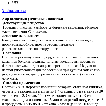
3 531
Зелёная аптека
Аир болотный (лечебные свойства)
Действующие вещества
Горький гликозид, камфора, дубильные вещества, эфирное
масло, витамин C, крахмал.
Действие на организм
Болеутоляющее, вяжущее, мочегонное, отхаркивающее,
противомикробное, противовоспалительное,
ранозаживляющее, тонизирующее.
Показания
Настой корневищ: кашель, грудные боли, изжога, почечно-
каменная болезнь, водянка, цистит, холецистит, язвенная
болезнь желудка и двенадцатиперстной кишки. Наружно:
настои употребляют для полосканий при дурном запахе изо
рта, зубной боли, для укрепления и роста волос (вместе с
лопухом).
Способы применения
Настой: 2 ч. л. порошка корневищ заварить стаканом кипятка,
через 2-3 ч процедить и пить по 1/4 стакана 3 раза в день за 30
мин до еды. 2. Отвар: 15 г сухих корневищ залить 3-мя
стаканами воды и кипятить 15 мин в закрытой посуде, через 2
ч процедить. Пить по 0,5 стакана 3 раза в день за 30 мин до